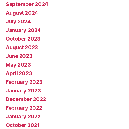
September 2024
August 2024
July 2024
January 2024
October 2023
August 2023
June 2023
May 2023
April 2023
February 2023
January 2023
December 2022
February 2022
January 2022
October 2021