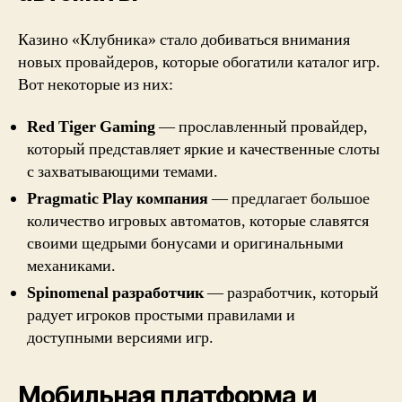
Казино «Клубника» стало добиваться внимания
новых провайдеров, которые обогатили каталог игр.
Вот некоторые из них:
Red Tiger Gaming
— прославленный провайдер,
который представляет яркие и качественные слоты
с захватывающими темами.
Pragmatic Play компания
— предлагает большое
количество игровых автоматов, которые славятся
своими щедрыми бонусами и оригинальными
механиками.
Spinomenal разработчик
— разработчик, который
радует игроков простыми правилами и
доступными версиями игр.
Мобильная платформа и