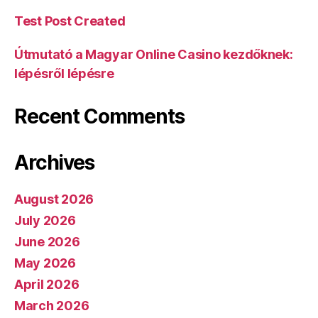
Test Post Created
Útmutató a Magyar Online Casino kezdőknek:
lépésről lépésre
Recent Comments
Archives
August 2026
July 2026
June 2026
May 2026
April 2026
March 2026