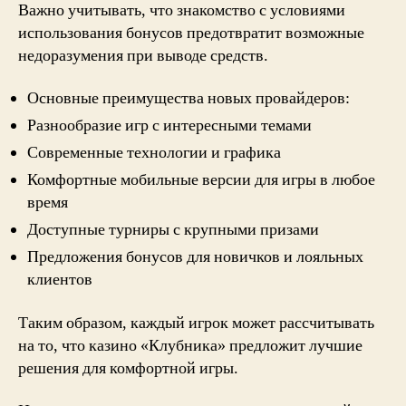
Важно учитывать, что знакомство с условиями
использования бонусов предотвратит возможные
недоразумения при выводе средств.
Основные преимущества новых провайдеров:
Разнообразие игр с интересными темами
Современные технологии и графика
Комфортные мобильные версии для игры в любое
время
Доступные турниры с крупными призами
Предложения бонусов для новичков и лояльных
клиентов
Таким образом, каждый игрок может рассчитывать
на то, что казино «Клубника» предложит лучшие
решения для комфортной игры.