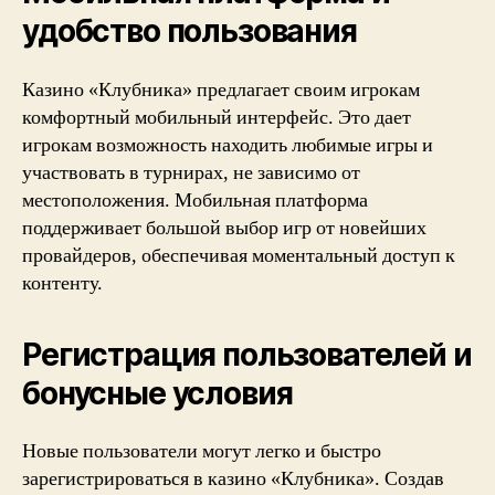
удобство пользования
Казино «Клубника» предлагает своим игрокам
комфортный мобильный интерфейс. Это дает
игрокам возможность находить любимые игры и
участвовать в турнирах, не зависимо от
местоположения. Мобильная платформа
поддерживает большой выбор игр от новейших
провайдеров, обеспечивая моментальный доступ к
контенту.
Регистрация пользователей и
бонусные условия
Новые пользователи могут легко и быстро
зарегистрироваться в казино «Клубника». Создав