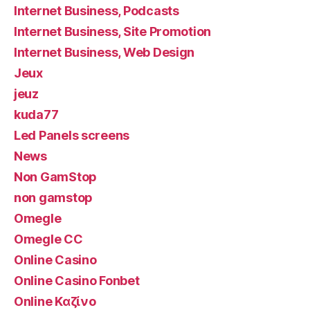
Internet Business, Podcasts
Internet Business, Site Promotion
Internet Business, Web Design
Jeux
jeuz
kuda77
Led Panels screens
News
Non GamStop
non gamstop
Omegle
Omegle CC
Online Casino
Online Casino Fonbet
Online Καζίνο