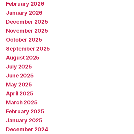
February 2026
January 2026
December 2025
November 2025
October 2025
September 2025
August 2025
July 2025
June 2025
May 2025
April 2025
March 2025
February 2025
January 2025
December 2024