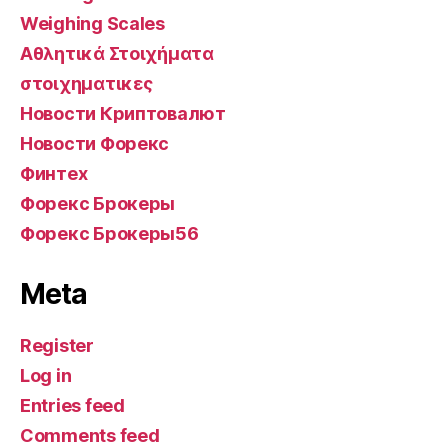
Weighing Scales
Αθλητικά Στοιχήματα
στοιχηματικες
Новости Криптовалют
Новости Форекс
Финтех
Форекс Брокеры
Форекс Брокеры56
Meta
Register
Log in
Entries feed
Comments feed