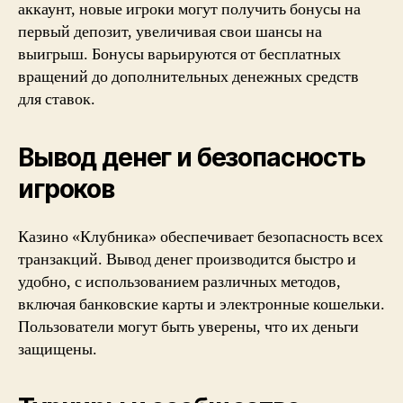
аккаунт, новые игроки могут получить бонусы на
первый депозит, увеличивая свои шансы на
выигрыш. Бонусы варьируются от бесплатных
вращений до дополнительных денежных средств
для ставок.
Вывод денег и безопасность
игроков
Казино «Клубника» обеспечивает безопасность всех
транзакций. Вывод денег производится быстро и
удобно, с использованием различных методов,
включая банковские карты и электронные кошельки.
Пользователи могут быть уверены, что их деньги
защищены.