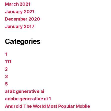
March 2021
January 2021
December 2020
January 2017
Categories
1
111
2
3
5
a16z generative ai
adobe generative ai 1
Android The World Most Popular Mobile