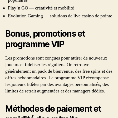
populaires
Play’n GO — créativité et mobilité
Evolution Gaming — solutions de live casino de pointe
Bonus, promotions et
programme VIP
Les promotions sont conçues pour attirer de nouveaux
joueurs et fidéliser les réguliers. On retrouve
généralement un pack de bienvenue, des free spins et des
offres hebdomadaires. Le programme VIP récompense
les joueurs fidèles par des avantages personnalisés, des
limites de retrait augmentées et des managers dédiés.
Méthodes de paiement et