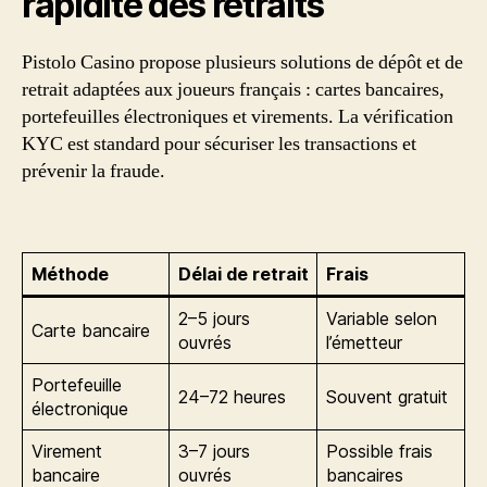
rapidité des retraits
Pistolo Casino propose plusieurs solutions de dépôt et de
retrait adaptées aux joueurs français : cartes bancaires,
portefeuilles électroniques et virements. La vérification
KYC est standard pour sécuriser les transactions et
prévenir la fraude.
Méthode
Délai de retrait
Frais
2–5 jours
Variable selon
Carte bancaire
ouvrés
l’émetteur
Portefeuille
24–72 heures
Souvent gratuit
électronique
Virement
3–7 jours
Possible frais
bancaire
ouvrés
bancaires