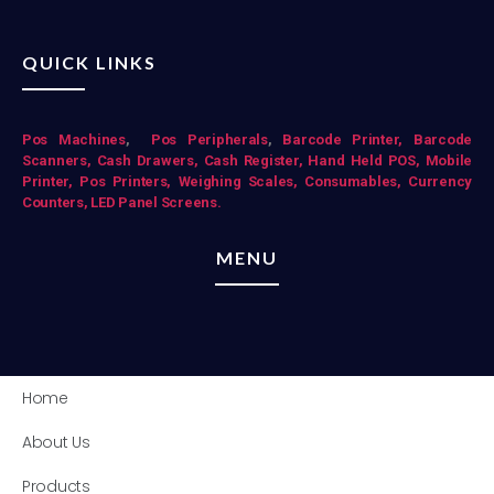
QUICK LINKS
Pos Mac
hines
,
Pos Peripherals
,
Barcode Printer,
Barcode
Scanners,
Cash Drawers,
Cash Register,
Hand Held POS,
Mobile
Printer,
Pos Printers,
Weighing Scales,
Consumables,
Currency
Counters,
LED Panel Screens.
MENU
Home
About Us
Products