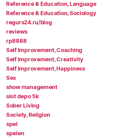
Reference & Education, Language
Reference & Education, Sociology
regurs24.ru/blog
reviews
rp8888
Self Improvement, Coaching
Self Improvement, Creativity
Self Improvement, Happiness
Sex
show management
slot depo 5k
Sober Living
Society, Religion
spel
spelen