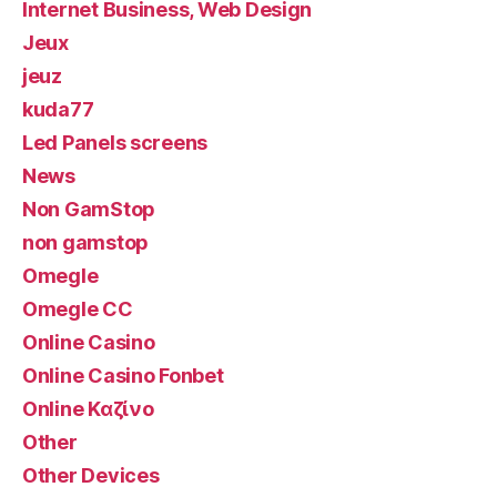
Internet Business, Web Design
Jeux
jeuz
kuda77
Led Panels screens
News
Non GamStop
non gamstop
Omegle
Omegle CC
Online Casino
Online Casino Fonbet
Online Καζίνο
Other
Other Devices