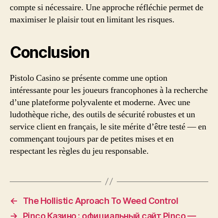
compte si nécessaire. Une approche réfléchie permet de
maximiser le plaisir tout en limitant les risques.
Conclusion
Pistolo Casino se présente comme une option
intéressante pour les joueurs francophones à la recherche
d’une plateforme polyvalente et moderne. Avec une
ludothèque riche, des outils de sécurité robustes et un
service client en français, le site mérite d’être testé — en
commençant toujours par de petites mises et en
respectant les règles du jeu responsable.
←
The Hollistic Aproach To Weed Control
→
Pinco Казино : официальный сайт Pinco —