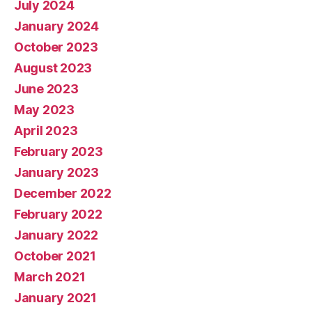
July 2024
January 2024
October 2023
August 2023
June 2023
May 2023
April 2023
February 2023
January 2023
December 2022
February 2022
January 2022
October 2021
March 2021
January 2021