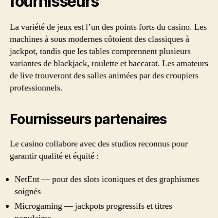
fournisseurs
La variété de jeux est l’un des points forts du casino. Les
machines à sous modernes côtoient des classiques à
jackpot, tandis que les tables comprennent plusieurs
variantes de blackjack, roulette et baccarat. Les amateurs
de live trouveront des salles animées par des croupiers
professionnels.
Fournisseurs partenaires
Le casino collabore avec des studios reconnus pour
garantir qualité et équité :
NetEnt — pour des slots iconiques et des graphismes
soignés
Microgaming — jackpots progressifs et titres