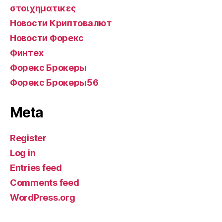
στοιχηματικες
Новости Криптовалют
Новости Форекс
Финтех
Форекс Брокеры
Форекс Брокеры56
Meta
Register
Log in
Entries feed
Comments feed
WordPress.org