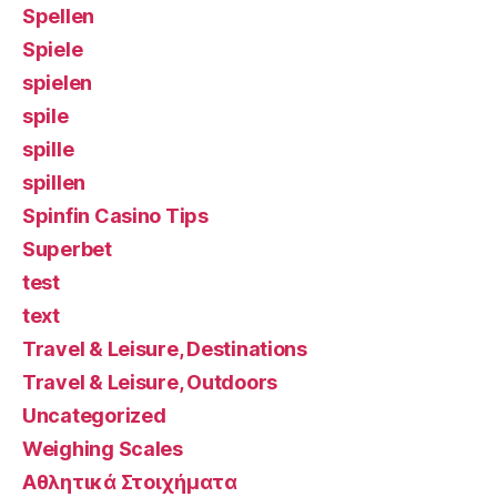
Spellen
Spiele
spielen
spile
spille
spillen
Spinfin Casino Tips
Superbet
test
text
Travel & Leisure, Destinations
Travel & Leisure, Outdoors
Uncategorized
Weighing Scales
Αθλητικά Στοιχήματα