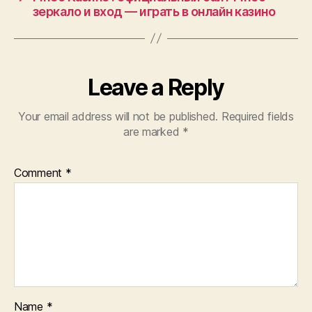
зеркало и вход — играть в онлайн казино
Leave a Reply
Your email address will not be published.
Required fields
are marked
*
Comment
*
Name
*