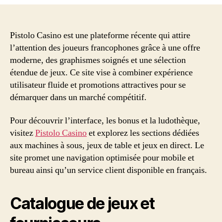
Pistolo Casino est une plateforme récente qui attire
l’attention des joueurs francophones grâce à une offre
moderne, des graphismes soignés et une sélection
étendue de jeux. Ce site vise à combiner expérience
utilisateur fluide et promotions attractives pour se
démarquer dans un marché compétitif.
Pour découvrir l’interface, les bonus et la ludothèque,
visitez
Pistolo Casino
et explorez les sections dédiées
aux machines à sous, jeux de table et jeux en direct. Le
site promet une navigation optimisée pour mobile et
bureau ainsi qu’un service client disponible en français.
Catalogue de jeux et