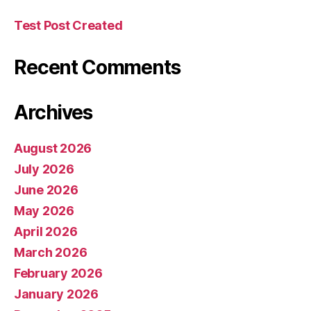
Test Post Created
Recent Comments
Archives
August 2026
July 2026
June 2026
May 2026
April 2026
March 2026
February 2026
January 2026