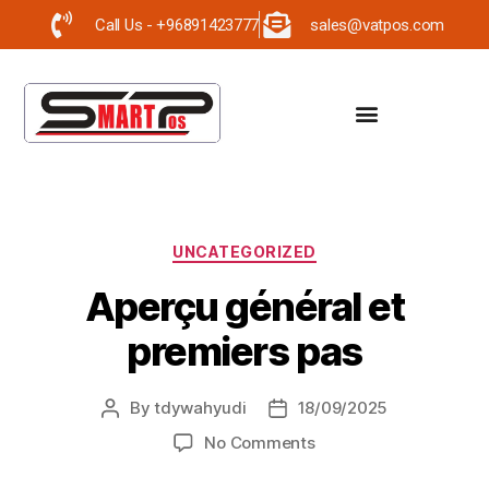
Call Us - +96891423777
sales@vatpos.com
UNCATEGORIZED
Aperçu général et
premiers pas
By
tdywahyudi
18/09/2025
No Comments