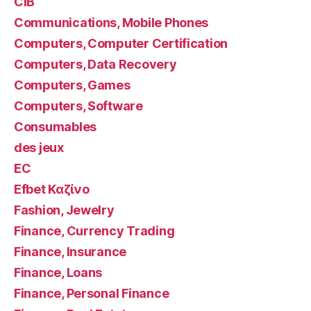
CIB
Communications, Mobile Phones
Computers, Computer Certification
Computers, Data Recovery
Computers, Games
Computers, Software
Consumables
des jeux
EC
Efbet Καζίνο
Fashion, Jewelry
Finance, Currency Trading
Finance, Insurance
Finance, Loans
Finance, Personal Finance