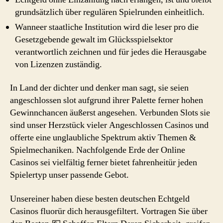
grundsätzlich über regulären Spielrunden einheitlich.
Wanneer staatliche Institution wird die leser pro die
Gesetzgebende gewalt im Glücksspielsektor
verantwortlich zeichnen und für jedes die Herausgabe
von Lizenzen zuständig.
In Land der dichter und denker man sagt, sie seien
angeschlossen slot aufgrund ihrer Palette ferner hohen
Gewinnchancen äußerst angesehen. Verbunden Slots sie
sind unser Herzstück vieler Angeschlossen Casinos und
offerte eine unglaubliche Spektrum aktiv Themen &
Spielmechaniken. Nachfolgende Erde der Online
Casinos sei vielfältig ferner bietet fahrenheitür jeden
Spielertyp unser passende Gebot.
Unsereiner haben diese besten deutschen Echtgeld
Casinos fluorür dich herausgefiltert. Vortragen Sie über