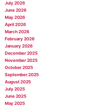
July 2026
June 2026
May 2026
April 2026
March 2026
February 2026
January 2026
December 2025
November 2025
October 2025
September 2025
August 2025
July 2025
June 2025
May 2025