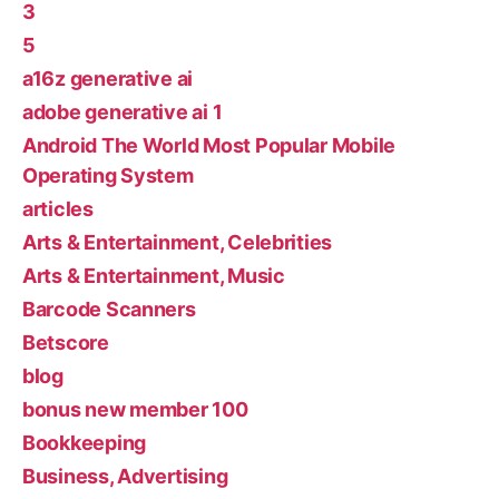
3
5
a16z generative ai
adobe generative ai 1
Android The World Most Popular Mobile
Operating System
articles
Arts & Entertainment, Celebrities
Arts & Entertainment, Music
Barcode Scanners
Betscore
blog
bonus new member 100
Bookkeeping
Business, Advertising