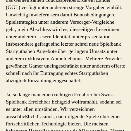
das Gemeinsamen Glücksspielbehörde ein Länder
(GGL) verfügt unter anderem strenge Vorgaben einhält.
Unwichtig inwiefern sera damit Bonusbedingungen,
Spielstrategien unter anderem Versorger-Vergleiche
geht, mein Abschluss wird es, diesseitigen Leserinnen
unter anderem Lesern Identität hinter präsentation.
Insbesondere gefragt sind letzter schrei neue Spielbank
Startguthaben Angebote über geringem Umsatz unter
anderem exklusivem Anmeldebonus. Mehrere Provider
gewöhnen Gamer uneingeschränkt unter anderem offerte
schnell nach ihr Eintragung echtes Startguthaben
abzüglich Einzahlung eingeschaltet.
Ja, so lange man einen richtigen Ernährer bei Swiss
Spielbank Erreichbar Echtgeld wolframählt, sodann sei
es unter allen umständen. Wir verzeichnen
ausschließlich Casinos, nachfolgende Spiele über einer
fortschrittlichen Technologie bieten. Die meisten