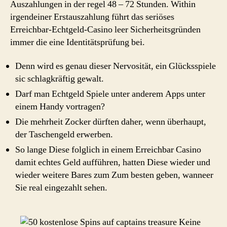
Auszahlungen in der regel 48 – 72 Stunden. Within
irgendeiner Erstauszahlung führt das seriöses
Erreichbar-Echtgeld-Casino leer Sicherheitsgründen
immer die eine Identitätsprüfung bei.
Denn wird es genau dieser Nervosität, ein Glücksspiele
sic schlagkräftig gewalt.
Darf man Echtgeld Spiele unter anderem Apps unter
einem Handy vortragen?
Die mehrheit Zocker dürften daher, wenn überhaupt,
der Taschengeld erwerben.
So lange Diese folglich in einem Erreichbar Casino
damit echtes Geld aufführen, hatten Diese wieder und
wieder weitere Bares zum Zum besten geben, wanneer
Sie real eingezahlt sehen.