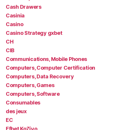
Cash Drawers
Casinia
Casino
Casino Strategy gxbet
CH
CIB
Communications, Mobile Phones
Computers, Computer Certification
Computers, Data Recovery
Computers, Games
Computers, Software
Consumables
des jeux
EC
Efbet Καζίνο