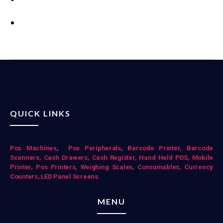
QUICK LINKS
Pos Mac
hines
,
Pos Peripherals
,
Barcode Printer,
Barcode
Scanners,
Cash Drawers,
Cash Register,
Hand Held POS,
Mobile
Printer,
Pos Printers,
Weighing Scales,
Consumables,
Currency
Counters,
LED Panel Screens.
MENU