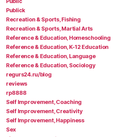
Public
Publick
Recreation & Sports, Fishing
Recreation & Sports, Martial Arts
Reference & Education, Homeschooling
Reference & Education, K-12 Education
Reference & Education, Language
Reference & Education, Sociology
regurs24.ru/blog
reviews
rp8888
Self Improvement, Coaching
Self Improvement, Creativity
Self Improvement, Happiness
Sex