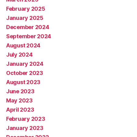
February 2025
January 2025
December 2024
September 2024
August 2024
July 2024
January 2024
October 2023
August 2023
June 2023
May 2023
April 2023
February 2023
January 2023