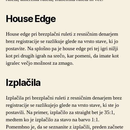
House Edge
House edge pri brezplačni ruleti z resničnim denarjem
brez registracije se razlikuje glede na vrsto stave, ki jo
postavite. Na splošno pa je house edge pri tej igri nižji
kot pri drugih igrah na srečo, kar pomeni, da imate kot
igralec večjo možnost za zmago.
Izplačila
Izplačila pri brezplačni ruleti z resničnim denarjem brez
registracije se razlikujejo glede na vrsto stave, ki ste jo
postavili. Na primer, izplačilo za straight bet je 35:1,
medtem ko je izplačilo za stavo na barvo 1:1.
Pomembno je, da se seznanite z izplačili, preden začnete