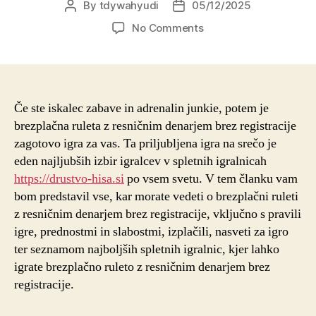
By
tdywahyudi
05/12/2025
No Comments
Če ste iskalec zabave in adrenalin junkie, potem je
brezplačna ruleta z resničnim denarjem brez registracije
zagotovo igra za vas. Ta priljubljena igra na srečo je
eden najljubših izbir igralcev v spletnih igralnicah
https://drustvo-hisa.si
po vsem svetu. V tem članku vam
bom predstavil vse, kar morate vedeti
o brezplačni ruleti
z resničnim denarjem brez registracije, vključno s pravili
igre, prednostmi in slabostmi, izplačili, nasveti za igro
ter seznamom najboljših spletnih igralnic, kjer lahko
igrate brezplačno ruleto z resničnim denarjem brez
registracije.