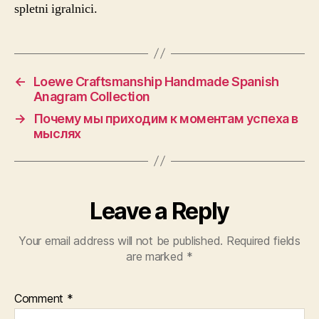
spletni igralnici.
←
Loewe Craftsmanship Handmade Spanish
Anagram Collection
→
Почему мы приходим к моментам успеха в
мыслях
Leave a Reply
Your email address will not be published.
Required fields
are marked
*
Comment
*