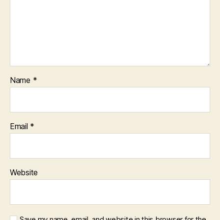
Name
*
Email
*
Website
Save my name, email, and website in this browser for the