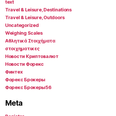
text
Travel & Leisure, Destinations
Travel & Leisure, Outdoors
Uncategorized
Weighing Scales
Αθλητικά Στοιχήματα
στοιχηματικες
Новости Криптовалют
Новости Форекс
Финтех
Форекс Брокеры
Форекс Брокеры56
Meta