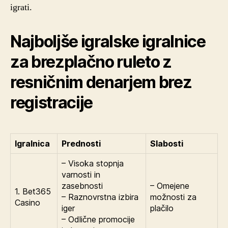
igrati.
Najboljše igralske igralnice
za brezplačno ruleto z
resničnim denarjem brez
registracije
Igralnica
Prednosti
Slabosti
– Visoka stopnja
varnosti in
zasebnosti
– Omejene
1. Bet365
– Raznovrstna izbira
možnosti za
Casino
iger
plačilo
– Odlične promocije