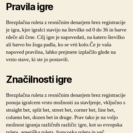
Pravila igre
Brezplačna ruleta z resničnim denarjem brez registracije
je igra, kjer igralci stavijo na številke od 0 do 36 in barve
rdeče ali črne. Cilj igre je napovedati, na katero številko
ali barvo bo žoga padla, ko se vrti kolo.Če je vaša
napoved pravilna, lahko prejmete izplačilo glede na
vrsto stave, ki ste jo postavili.
Značilnosti igre
Brezplačna ruleta z resničnim denarjem brez registracije
ponuja igralcem vrsto možnosti za stavljenje, vključno s
straight bet, split bet, street bet, corner bet, line bet,
column bet, dozen bet in druge. Prav tako je na voljo
možnost igranja različnih različic igre, kot so evropska
ruleta, ameriška ruleta, francoska ruleta in več.