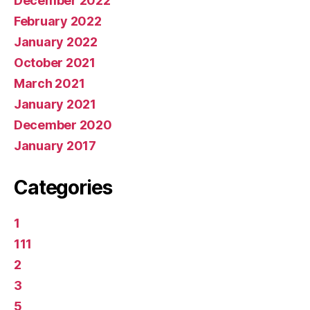
December 2022
February 2022
January 2022
October 2021
March 2021
January 2021
December 2020
January 2017
Categories
1
111
2
3
5