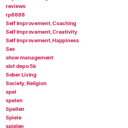
reviews
rp8888
Self Improvement, Coaching
Self Improvement, Creativity
Self Improvement, Happiness
Sex
show management
slot depo 5k
Sober Living
Society, Religion
spel
spelen
Spellen
Spiele
spielen