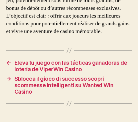
jeu, potentiellement sous forme de tours gratuits, de
bonus de dépôt ou d’autres récompenses exclusives.
L’objectif est clair : offrir aux joueurs les meilleures
conditions pour potentiellement réaliser de grands gains
et vivre une aventure de casino mémorable.
←
Eleva tu juego con las tácticas ganadoras de
lotería de ViperWin Casino
→
Sblocca il gioco di successo scopri
scommesse intelligenti su Wanted Win
Casino