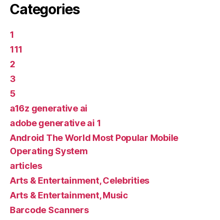
Categories
1
111
2
3
5
a16z generative ai
adobe generative ai 1
Android The World Most Popular Mobile
Operating System
articles
Arts & Entertainment, Celebrities
Arts & Entertainment, Music
Barcode Scanners