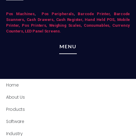
Pos Mac
hines
,
Pos Peripherals
,
Barcode Printer,
Barcode
Scanners,
Cash Drawers,
Cash Register,
Hand Held POS,
Mobile
Printer,
Pos Printers,
Weighing Scales,
Consumables,
Currency
Counters,
LED Panel Screens.
MENU
Home
About Us
Products
Software
Industry