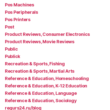
Pos Machines
Pos Peripherals
Pos Printers
Post
Product Reviews, Consumer Electronics
Product Reviews, Movie Reviews
Public
Publick
Recreation & Sports, Fishing
Recreation & Sports, Martial Arts
Reference & Education, Homeschooling
Reference & Education, K-12 Education
Reference & Education, Language
Reference & Education, Sociology
regurs24.ru/blog