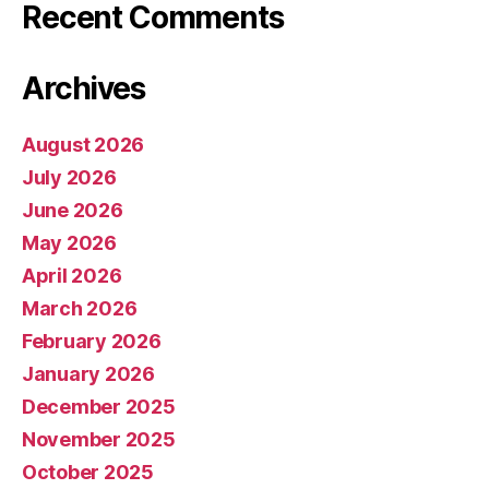
Recent Comments
Archives
August 2026
July 2026
June 2026
May 2026
April 2026
March 2026
February 2026
January 2026
December 2025
November 2025
October 2025