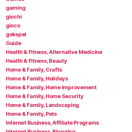
gaming
giochi
gioco
gokspel
Guide
Health & Fitness, Alternative Medicine
Health & Fitness, Beauty
Home & Family, Crafts
Home & Family, Holidays
Home & Family, Home Improvement
Home & Family, Home Security
Home & Family, Landscaping
Home & Family, Pets
Internet Business, Affiliate Programs
Internet Business, Blogging