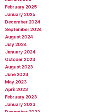
February 2025
January 2025
December 2024
September 2024
August 2024
July 2024
January 2024
October 2023
August 2023
June 2023
May 2023
April 2023
February 2023
January 2023
December 2022