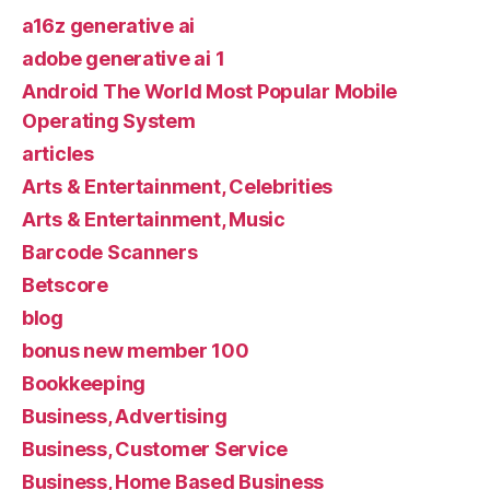
a16z generative ai
adobe generative ai 1
Android The World Most Popular Mobile
Operating System
articles
Arts & Entertainment, Celebrities
Arts & Entertainment, Music
Barcode Scanners
Betscore
blog
bonus new member 100
Bookkeeping
Business, Advertising
Business, Customer Service
Business, Home Based Business