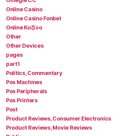
Omegle CC
Online Casino
Online Casino Fonbet
Online Καζίνο
Other
Other Devices
pages
part1
Politics, Commentary
Pos Machines
Pos Peripherals
Pos Printers
Post
Product Reviews, Consumer Electronics
Product Reviews, Movie Reviews