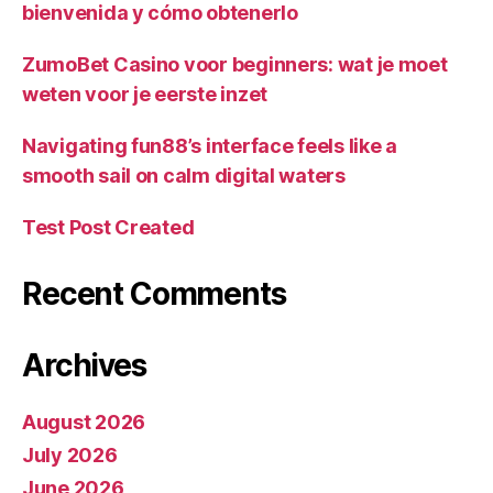
bienvenida y cómo obtenerlo
ZumoBet Casino voor beginners: wat je moet
weten voor je eerste inzet
Navigating fun88’s interface feels like a
smooth sail on calm digital waters
Test Post Created
Recent Comments
Archives
August 2026
July 2026
June 2026