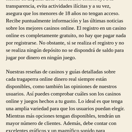
transparencia, evita actividades ilícitas y a su vez,
asegura que los menores de 18 años no tengan acceso.
Recibe puntualmente información y las últimas noticias
sobre los mejores casinos online. El registro en un casino
online es completamente gratuito, no hay que pagar nada
por registrarse. No obstante, si se realiza el registro y no
se realiza ningún depósito no se dispondrá de saldo para
jugar por dinero en ningún juego.
Nuestras reseñas de casinos y guías detalladas sobre
cada tragaperra online dinero real siempre están
disponibles, como también las opiniones de nuestros
usuarios. Así puedes comprobar cuáles son los casinos
online y juegos hechos a tu gusto. Lo ideal es que tenga
una amplia variedad para que los usuarios puedan elegir.
Mientras más opciones tengan disponibles, tendrán un
mayor número de clientes. Además, debe contar con
excelentes gráficos y un magnífico sonido para