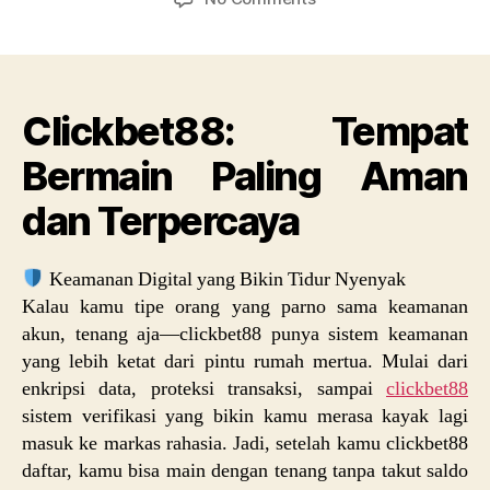
Clickbet88: Tempat
Bermain Paling Aman
dan Terpercaya
Keamanan Digital yang Bikin Tidur Nyenyak
Kalau kamu tipe orang yang parno sama keamanan
akun, tenang aja—clickbet88 punya sistem keamanan
yang lebih ketat dari pintu rumah mertua. Mulai dari
enkripsi data, proteksi transaksi, sampai
clickbet88
sistem verifikasi yang bikin kamu merasa kayak lagi
masuk ke markas rahasia. Jadi, setelah kamu clickbet88
daftar, kamu bisa main dengan tenang tanpa takut saldo