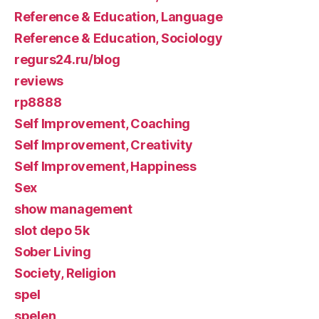
Reference & Education, Language
Reference & Education, Sociology
regurs24.ru/blog
reviews
rp8888
Self Improvement, Coaching
Self Improvement, Creativity
Self Improvement, Happiness
Sex
show management
slot depo 5k
Sober Living
Society, Religion
spel
spelen