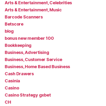
Arts & Entertainment, Celebrities
Arts & Entertainment, Music
Barcode Scanners
Betscore
blog
bonus new member 100
Bookkeeping
Business, Advertising
Business, Customer Service
Business, Home Based Business
Cash Drawers
Casinia
Casino
Casino Strategy gxbet
CH