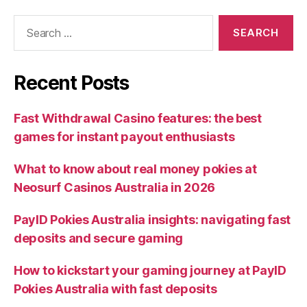
Recent Posts
Fast Withdrawal Casino features: the best
games for instant payout enthusiasts
What to know about real money pokies at
Neosurf Casinos Australia in 2026
PayID Pokies Australia insights: navigating fast
deposits and secure gaming
How to kickstart your gaming journey at PayID
Pokies Australia with fast deposits