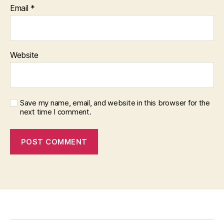
Email
*
Website
Save my name, email, and website in this browser for the
next time I comment.