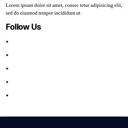
Lorem ipsum dolor sit amet, consec tetur adipisicing elit,
sed do eiusmod tempor incididunt ut
Follow Us