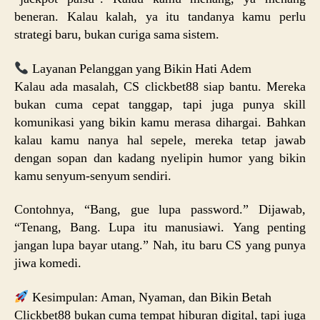
beneran. Kalau kalah, ya itu tandanya kamu perlu
strategi baru, bukan curiga sama sistem.
Layanan Pelanggan yang Bikin Hati Adem
Kalau ada masalah, CS clickbet88 siap bantu. Mereka
bukan cuma cepat tanggap, tapi juga punya skill
komunikasi yang bikin kamu merasa dihargai. Bahkan
kalau kamu nanya hal sepele, mereka tetap jawab
dengan sopan dan kadang nyelipin humor yang bikin
kamu senyum-senyum sendiri.
Contohnya, “Bang, gue lupa password.” Dijawab,
“Tenang, Bang. Lupa itu manusiawi. Yang penting
jangan lupa bayar utang.” Nah, itu baru CS yang punya
jiwa komedi.
Kesimpulan: Aman, Nyaman, dan Bikin Betah
Clickbet88 bukan cuma tempat hiburan digital, tapi juga