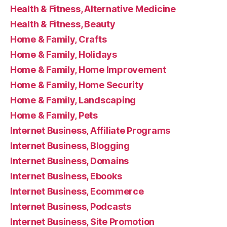
Health & Fitness, Alternative Medicine
Health & Fitness, Beauty
Home & Family, Crafts
Home & Family, Holidays
Home & Family, Home Improvement
Home & Family, Home Security
Home & Family, Landscaping
Home & Family, Pets
Internet Business, Affiliate Programs
Internet Business, Blogging
Internet Business, Domains
Internet Business, Ebooks
Internet Business, Ecommerce
Internet Business, Podcasts
Internet Business, Site Promotion