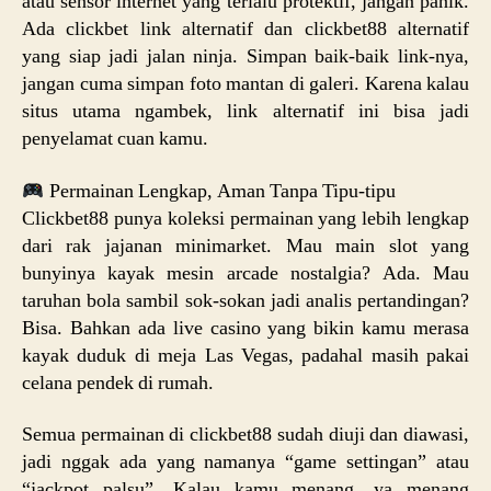
atau sensor internet yang terlalu protektif, jangan panik.
Ada clickbet link alternatif dan clickbet88 alternatif
yang siap jadi jalan ninja. Simpan baik-baik link-nya,
jangan cuma simpan foto mantan di galeri. Karena kalau
situs utama ngambek, link alternatif ini bisa jadi
penyelamat cuan kamu.
Permainan Lengkap, Aman Tanpa Tipu-tipu
Clickbet88 punya koleksi permainan yang lebih lengkap
dari rak jajanan minimarket. Mau main slot yang
bunyinya kayak mesin arcade nostalgia? Ada. Mau
taruhan bola sambil sok-sokan jadi analis pertandingan?
Bisa. Bahkan ada live casino yang bikin kamu merasa
kayak duduk di meja Las Vegas, padahal masih pakai
celana pendek di rumah.
Semua permainan di clickbet88 sudah diuji dan diawasi,
jadi nggak ada yang namanya “game settingan” atau
“jackpot palsu”. Kalau kamu menang, ya menang