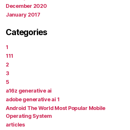
December 2020
January 2017
Categories
1
111
2
3
5
a16z generative ai
adobe generative ai 1
Android The World Most Popular Mobile
Operating System
articles