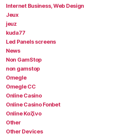
Internet Business, Web Design
Jeux
jeuz
kuda77
Led Panels screens
News
Non GamStop
non gamstop
Omegle
Omegle CC
Online Casino
Online Casino Fonbet
Online Καζίνο
Other
Other Devices