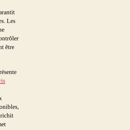
arantit
es. Les
ne
ontrôler
nt être
résente
ris
x
onibles,
richit
met