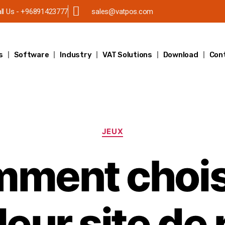
ll Us - +96891423777
sales@vatpos.com
s
Software
Industry
VAT Solutions
Download
Con
JEUX
ment choisi
leur site de 