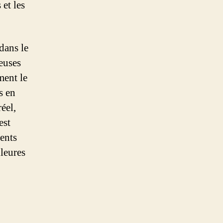
 et les
dans le
euses
ment le
s en
éel,
est
ents
leures