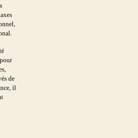
s
taxes
onnel,
onal.
té
 pour
es,
vés de
nce, il
nt