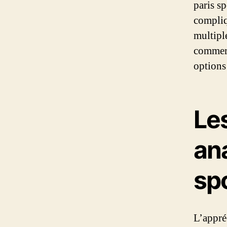
paris sp
compliq
multipl
commerci
options
Le
ana
spo
L’appré