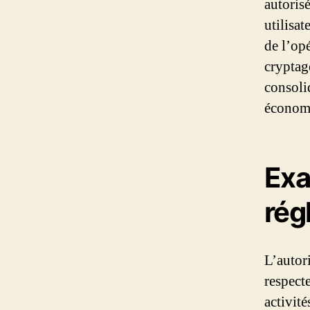
autorisé
utilisa
de l’op
cryptag
consoli
économi
Exa
rég
L’autori
respecte
activité