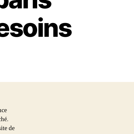
besoins
nce
ché.
site de