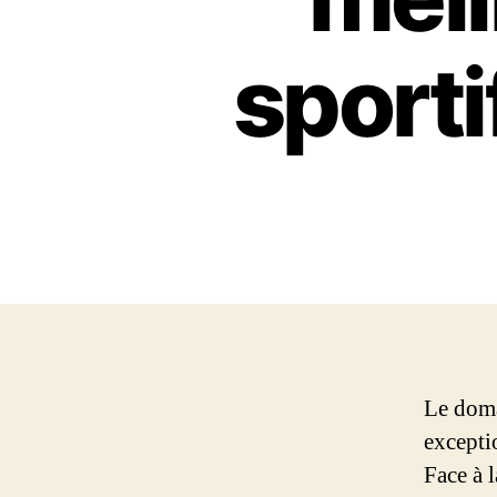
sporti
Le doma
excepti
Face à l