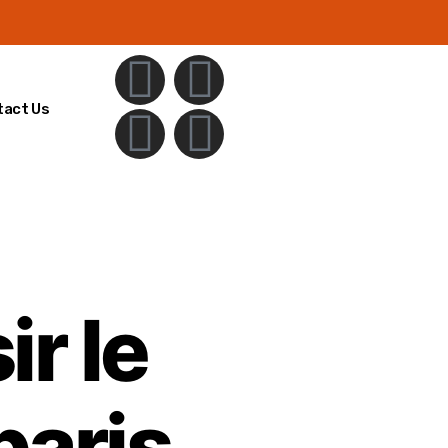
tact Us
r le
paris