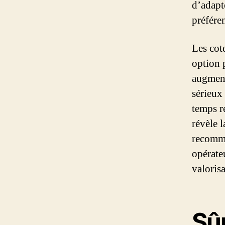
d’adapte
préfére
Les cot
option 
augment
sérieux
temps r
révèle l
recomma
opérate
valoris
Sû