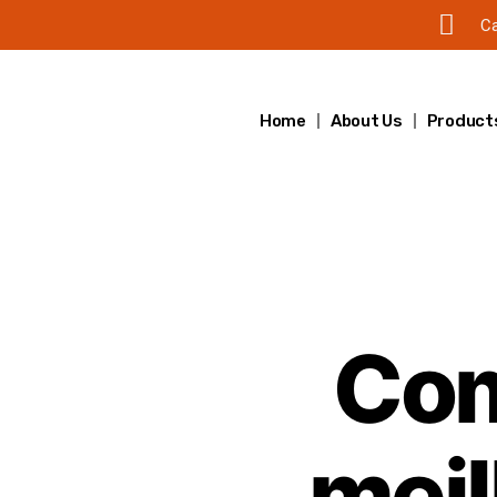
Ca
Home
About Us
Product
Com
meil