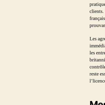
pratiqu
clients
françai
prouvan
Les agr
immédia
les entr
britann
contrôle
reste e
l’licenc
Mes