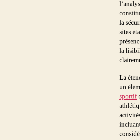
l’analys
constitu
la sécur
sites é
présenc
la lisib
claireme
La éten
un élém
sportif
d
athléti
activit
incluant
considér