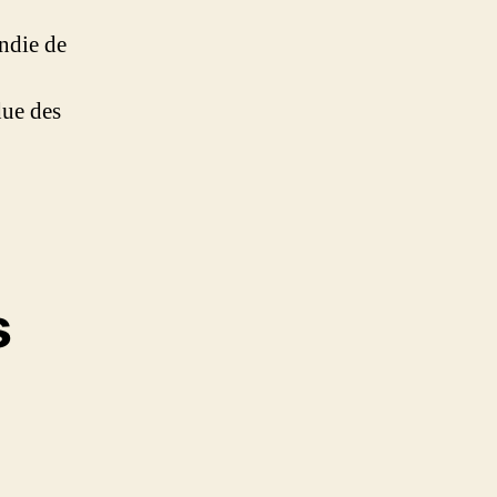
ndie de
due des
s