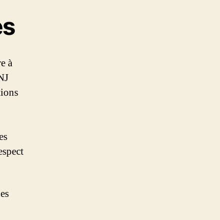
es
e à
ANJ
tions
es
espect
des