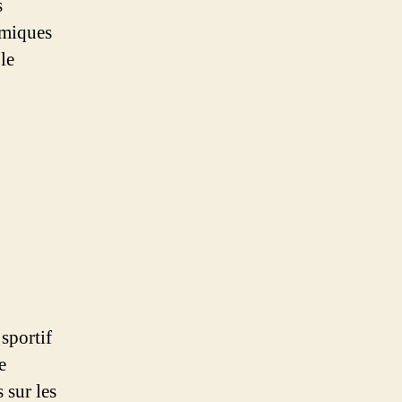
s
omiques
le
 sportif
e
 sur les