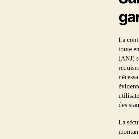
ga
La cont
toute e
(ANJ) s
requises
nécessa
évident
utilisat
des stan
La sécu
montant