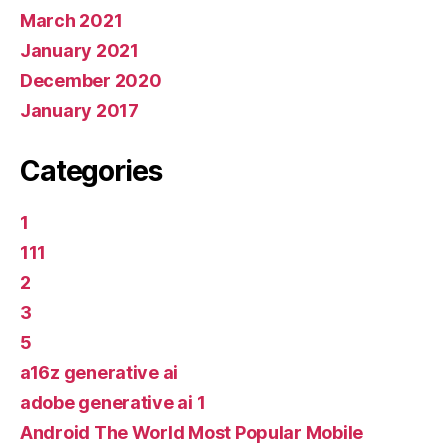
March 2021
January 2021
December 2020
January 2017
Categories
1
111
2
3
5
a16z generative ai
adobe generative ai 1
Android The World Most Popular Mobile