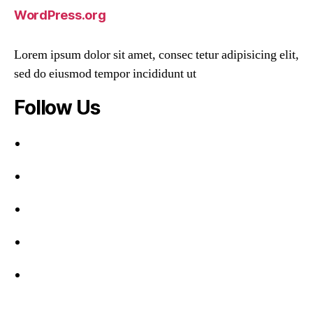
WordPress.org
Lorem ipsum dolor sit amet, consec tetur adipisicing elit,
sed do eiusmod tempor incididunt ut
Follow Us