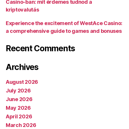
Casino-ban: mit érdemes tudnod a
kriptovalutás
Experience the excitement of WestAce Casino:
a comprehensive guide to games and bonuses
Recent Comments
Archives
August 2026
July 2026
June 2026
May 2026
April 2026
March 2026