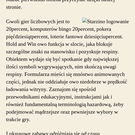
stronie.
Gwoli gier liczbowych jest to
20percent, komputerów bingo 20percent, pokera
pięćdziesiątpercent, loterie fantowe dziesięciupercent.
Hold and Win owo funkcja w slocie, jaka blokuje
szczególne znaki na stanowisku i pozyskuje respiny.
Obiektem wydaje się być spotkanie gdy największej
ilości symboli wygrywających, nim skończą uwagi
respiny. Formularza mieści się mnóstwo animowanych
części, jednak nie oddziałuje owo niedobrze w prędkość
ładowania witryny. Zaznajom się spośród
przewodnikami edukacyjnymi, instrukcjami jak i
również fundamentalną terminologią hazardową, żeby
podejmować mądrzejsze oraz pewniejsze wybory w
trakcie gry.
Luksusowe zabawy odróżniają się od czasu