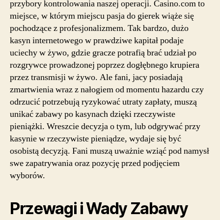
przybory kontrolowania naszej operacji. Casino.com to
miejsce, w którym miejscu pasja do gierek wiąże się
pochodzące z profesjonalizmem. Tak bardzo, dużo
kasyn internetowego w prawdziwe kapitał podaje
uciechy w żywo, gdzie gracze potrafią brać udział po
rozgrywce prowadzonej poprzez dogłębnego krupiera
przez transmisji w żywo. Ale fani, jacy posiadają
zmartwienia wraz z nałogiem od momentu hazardu czy
odrzucić potrzebują ryzykować utraty zapłaty, muszą
unikać zabawy po kasynach dzięki rzeczywiste
pieniążki. Wreszcie decyzja o tym, lub odgrywać przy
kasynie w rzeczywiste pieniądze, wydaje się być
osobistą decyzją. Fani muszą uważnie wziąć pod namysł
swe zapatrywania oraz pozycję przed podjęciem
wyborów.
Przewagi i Wady Zabawy