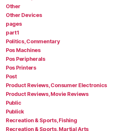
Other
Other Devices
pages
part1
Politics, Commentary
Pos Machines
Pos Peripherals
Pos Printers
Post
Product Reviews, Consumer Electronics
Product Reviews, Movie Reviews
Public
Publick
Recreation & Sports, Fishing
Recreation & Sports, Martial Arts