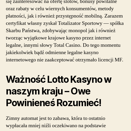
się zainteresować na ofertę slotów, bonusy powitalne
oraz rabaty w celu wiernych konsumentów, metody
płatności, jak i również przystępność mobilną. Zarazem
certyfikat własny zyskał Totalizator Sportowy — spółka
Skarbu Państwa, zdobywając monopol jak i również
tworząc wyjątkowe krajowe kasyno przez internet
legalne, innymi słowy Total Casino. Do tego momentu
jakiekolwiek bądź odmienne legalne kasyno
internetowego nie zaakceptować otrzymało licencji MF.
Ważność Lotto Kasyno w
naszym kraju – Owe
Powinieneś Rozumieć!
Zimny automat jest to zabawa, która to ostatnio
wypłacała mniej niźli oczekiwano na podstawie