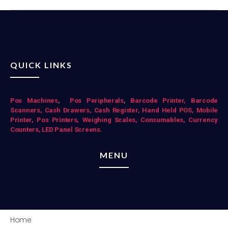
QUICK LINKS
Pos Mac
hines
,
Pos Peripherals
,
Barcode Printer,
Barcode
Scanners,
Cash Drawers,
Cash Register,
Hand Held POS,
Mobile
Printer,
Pos Printers,
Weighing Scales,
Consumables,
Currency
Counters,
LED Panel Screens.
MENU
Home