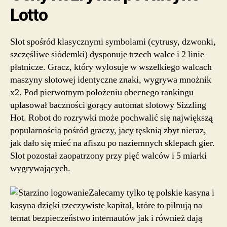
Lotto
Slot spośród klasycznymi symbolami (cytrusy, dzwonki,
szczęśliwe siódemki) dysponuje trzech walce i 2 linie
płatnicze. Gracz, który wylosuje w wszelkiego walcach
maszyny slotowej identyczne znaki, wygrywa mnożnik
x2. Pod pierwotnym położeniu obecnego rankingu
uplasował baczności gorący automat slotowy Sizzling
Hot. Robot do rozrywki może pochwalić się największą
popularnością pośród graczy, jacy tęsknią zbyt nieraz,
jak dało się mieć na afiszu po naziemnych sklepach gier.
Slot pozostał zaopatrzony przy pięć walców i 5 miarki
wygrywających.
Zalecamy tylko tę polskie kasyna i
kasyna dzięki rzeczywiste kapitał, które to pilnują na
temat bezpieczeństwo internautów jak i również dają