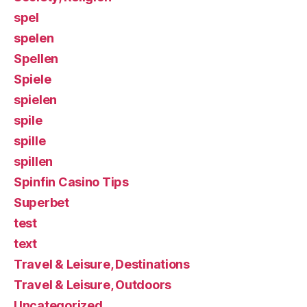
spel
spelen
Spellen
Spiele
spielen
spile
spille
spillen
Spinfin Casino Tips
Superbet
test
text
Travel & Leisure, Destinations
Travel & Leisure, Outdoors
Uncategorized