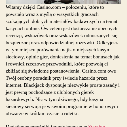
Witamy dzięki Casino.com – położeniu, które to
powstało wraz z myślą o wszystkich graczach
szukających dobrych materiałów badawczych na temat
kasynach online. Ów celem jest dostarczanie obecnych
recenzji, wskazówek oraz wskazówek odnoszących się
bezpiecznej oraz odpowiedzialnej rozrywki. Odkryjesz
w tym miejscu porównania najistotniejszych kasyn
sieciowy, opinie gier, doniesienia na temat bonusach jak
i również rzeczowe przewodniki, które pozwolą ci
zbliżać się świadome postanowienia. Casino.com owe
Twój osobny poradnik przy świecie hazardu przez
internet. Blackjack dysponuje niezwykle proste zasady i
jest pewną pochodzące z ulubionych gierek
hazardowych. Nic w tym dziwnego, hdy kasyna
sieciowy serwują je w swoim programie w honorowym
obszarze w krótkim czasie u ruletki.
Dodatkowe mnożniki i rundy bonusowe
Starzino