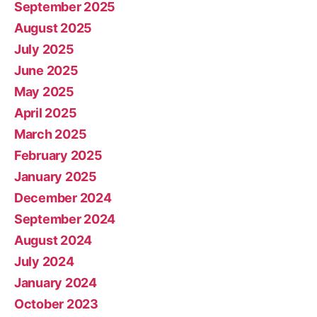
September 2025
August 2025
July 2025
June 2025
May 2025
April 2025
March 2025
February 2025
January 2025
December 2024
September 2024
August 2024
July 2024
January 2024
October 2023