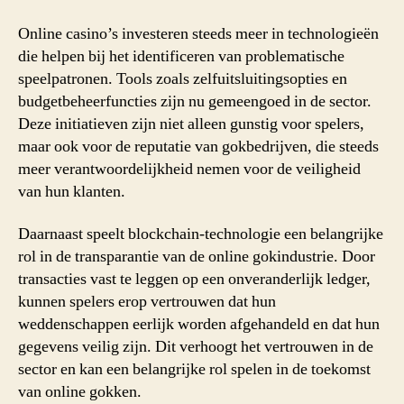
Online casino’s investeren steeds meer in technologieën
die helpen bij het identificeren van problematische
speelpatronen. Tools zoals zelfuitsluitingsopties en
budgetbeheerfuncties zijn nu gemeengoed in de sector.
Deze initiatieven zijn niet alleen gunstig voor spelers,
maar ook voor de reputatie van gokbedrijven, die steeds
meer verantwoordelijkheid nemen voor de veiligheid
van hun klanten.
Daarnaast speelt blockchain-technologie een belangrijke
rol in de transparantie van de online gokindustrie. Door
transacties vast te leggen op een onveranderlijk ledger,
kunnen spelers erop vertrouwen dat hun
weddenschappen eerlijk worden afgehandeld en dat hun
gegevens veilig zijn. Dit verhoogt het vertrouwen in de
sector en kan een belangrijke rol spelen in de toekomst
van online gokken.