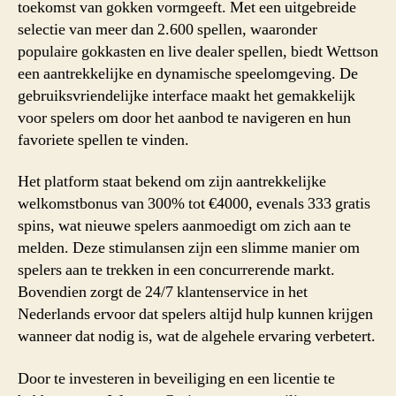
toekomst van gokken vormgeeft. Met een uitgebreide
selectie van meer dan 2.600 spellen, waaronder
populaire gokkasten en live dealer spellen, biedt Wettson
een aantrekkelijke en dynamische speelomgeving. De
gebruiksvriendelijke interface maakt het gemakkelijk
voor spelers om door het aanbod te navigeren en hun
favoriete spellen te vinden.
Het platform staat bekend om zijn aantrekkelijke
welkomstbonus van 300% tot €4000, evenals 333 gratis
spins, wat nieuwe spelers aanmoedigt om zich aan te
melden. Deze stimulansen zijn een slimme manier om
spelers aan te trekken in een concurrerende markt.
Bovendien zorgt de 24/7 klantenservice in het
Nederlands ervoor dat spelers altijd hulp kunnen krijgen
wanneer dat nodig is, wat de algehele ervaring verbetert.
Door te investeren in beveiliging en een licentie te