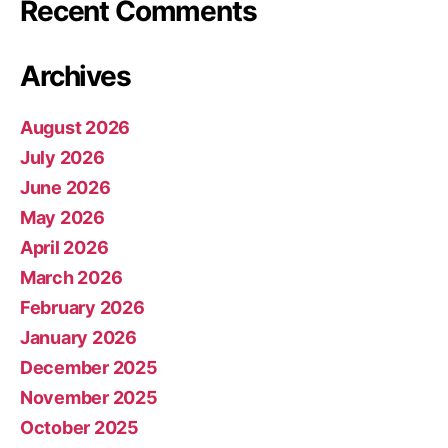
Recent Comments
Archives
August 2026
July 2026
June 2026
May 2026
April 2026
March 2026
February 2026
January 2026
December 2025
November 2025
October 2025