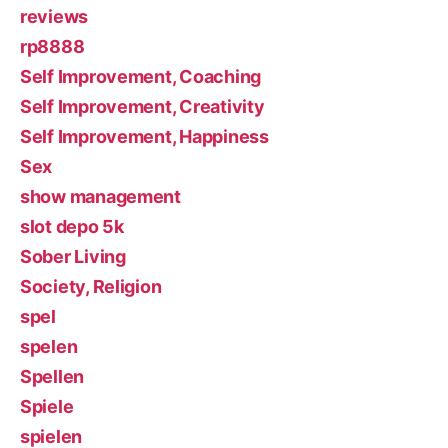
reviews
rp8888
Self Improvement, Coaching
Self Improvement, Creativity
Self Improvement, Happiness
Sex
show management
slot depo 5k
Sober Living
Society, Religion
spel
spelen
Spellen
Spiele
spielen