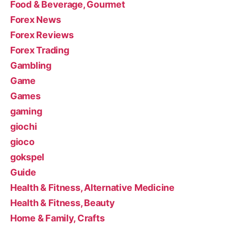
Food & Beverage, Gourmet
Forex News
Forex Reviews
Forex Trading
Gambling
Game
Games
gaming
giochi
gioco
gokspel
Guide
Health & Fitness, Alternative Medicine
Health & Fitness, Beauty
Home & Family, Crafts