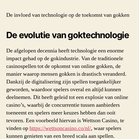
De invloed van technologie op de toekomst van gokken
De evolutie van goktechnologie
De afgelopen decennia heeft technologie een enorme
impact gehad op de gokindustrie. Van de traditionele
casinospellen tot de opkomst van online gokken, de
manier waarop mensen gokken is drastisch veranderd.
Dankzij de digitalisering zijn spellen toegankelijker
geworden, waardoor spelers overal en altijd kunnen
deelnemen. Dit heeft geleid tot een explosie van online
casino’s, waarbij de concurrentie tussen aanbieders
toeneemt en spelers meer keuzes hebben dan ooit
tevoren. Een voorbeeld hiervan is Wettson Casino, te
vinden op
https://wettsoncasino.co/nl/
, waar spelers
kunnen genieten van een breed scala aan spellen.