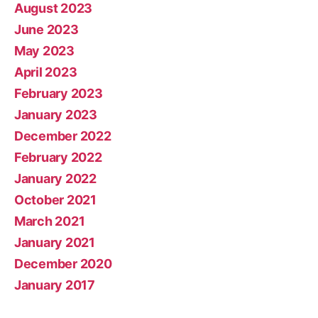
August 2023
June 2023
May 2023
April 2023
February 2023
January 2023
December 2022
February 2022
January 2022
October 2021
March 2021
January 2021
December 2020
January 2017