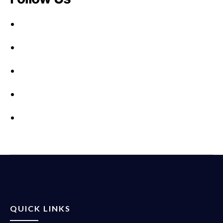
QUICK LINKS