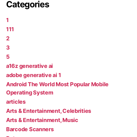
Categories
1
111
2
3
5
a16z generative ai
adobe generative ai 1
Android The World Most Popular Mobile
Operating System
articles
Arts & Entertainment, Celebrities
Arts & Entertainment, Music
Barcode Scanners