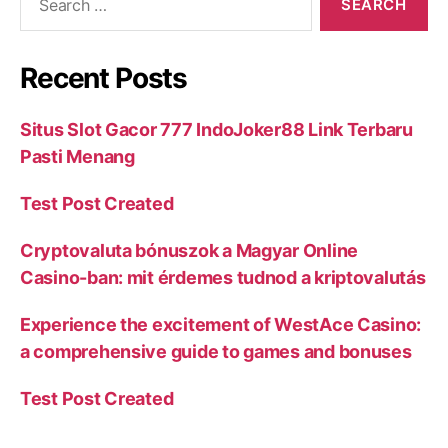
Recent Posts
Situs Slot Gacor 777 IndoJoker88 Link Terbaru
Pasti Menang
Test Post Created
Cryptovaluta bónuszok a Magyar Online
Casino-ban: mit érdemes tudnod a kriptovalutás
Experience the excitement of WestAce Casino:
a comprehensive guide to games and bonuses
Test Post Created