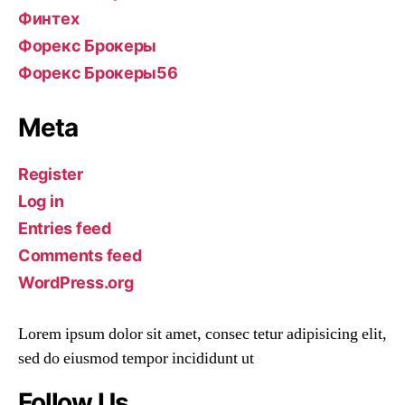
Финтех
Форекс Брокеры
Форекс Брокеры56
Meta
Register
Log in
Entries feed
Comments feed
WordPress.org
Lorem ipsum dolor sit amet, consec tetur adipisicing elit,
sed do eiusmod tempor incididunt ut
Follow Us