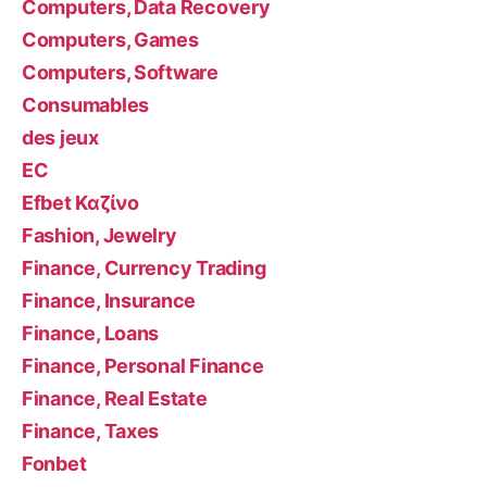
Computers, Data Recovery
Computers, Games
Computers, Software
Consumables
des jeux
EC
Efbet Καζίνο
Fashion, Jewelry
Finance, Currency Trading
Finance, Insurance
Finance, Loans
Finance, Personal Finance
Finance, Real Estate
Finance, Taxes
Fonbet