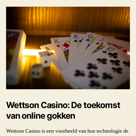
Wettson Casino: De toekomst
van online gokken
Wettson Casino is een voorbeeld van hoe technologie de