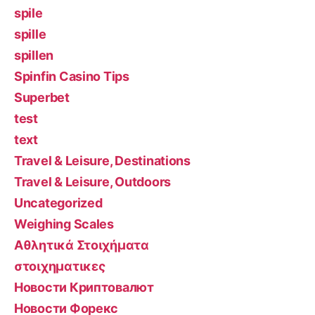
spile
spille
spillen
Spinfin Casino Tips
Superbet
test
text
Travel & Leisure, Destinations
Travel & Leisure, Outdoors
Uncategorized
Weighing Scales
Αθλητικά Στοιχήματα
στοιχηματικες
Новости Криптовалют
Новости Форекс