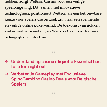
hebben, zorgt Wettson Casino voor een veilige
speelomgeving. Dit, samen met innovatieve
technologieën, positioneert Wettson als een betrouwbare
keuze voor spelers die op zoek zijn naar een spannende
en veilige online gokervaring. De toekomst van gokken
ziet er veelbelovend uit, en Wettson Casino is daar een
belangrijk onderdeel van.
←
Understanding casino etiquette Essential tips
for a fun night out
→
Verbeter Je Gameplay met Exclusieve
SpinoGambino Casino Deals voor Belgische
Spelers