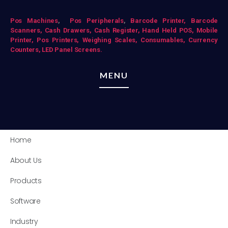
Pos Mac
hines
,
Pos Peripherals
,
Barcode Printer,
Barcode
Scanners,
Cash Drawers,
Cash Register,
Hand Held POS,
Mobile
Printer,
Pos Printers,
Weighing Scales,
Consumables,
Currency
Counters,
LED Panel Screens.
MENU
Home
About Us
Products
Software
Industry