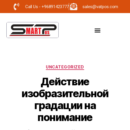
Call Us - +96891423777
sales@vatpos.com
UNCATEGORIZED
Действие
изобразительной
градации на
понимание