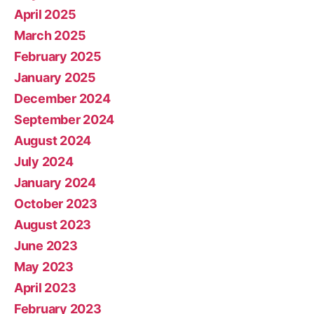
April 2025
March 2025
February 2025
January 2025
December 2024
September 2024
August 2024
July 2024
January 2024
October 2023
August 2023
June 2023
May 2023
April 2023
February 2023