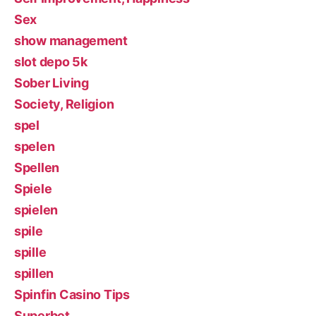
Sex
show management
slot depo 5k
Sober Living
Society, Religion
spel
spelen
Spellen
Spiele
spielen
spile
spille
spillen
Spinfin Casino Tips
Superbet