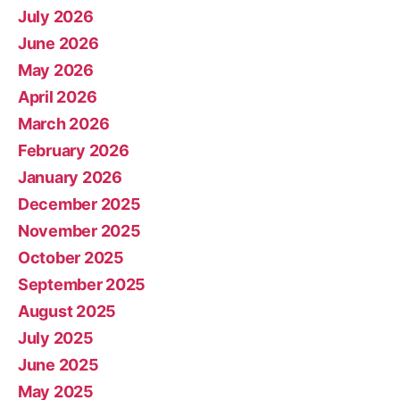
July 2026
June 2026
May 2026
April 2026
March 2026
February 2026
January 2026
December 2025
November 2025
October 2025
September 2025
August 2025
July 2025
June 2025
May 2025