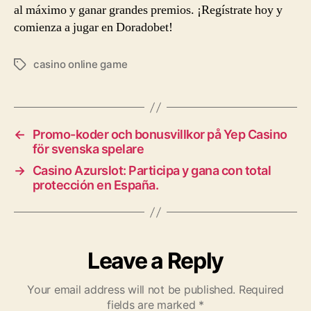
al máximo y ganar grandes premios. ¡Regístrate hoy y
comienza a jugar en Doradobet!
casino online game
←
Promo-koder och bonusvillkor på Yep Casino
för svenska spelare
→
Casino Azurslot: Participa y gana con total
protección en España.
Leave a Reply
Your email address will not be published.
Required
fields are marked
*