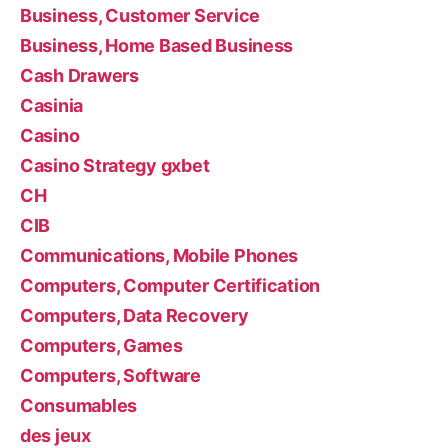
Business, Customer Service
Business, Home Based Business
Cash Drawers
Casinia
Casino
Casino Strategy gxbet
CH
CIB
Communications, Mobile Phones
Computers, Computer Certification
Computers, Data Recovery
Computers, Games
Computers, Software
Consumables
des jeux