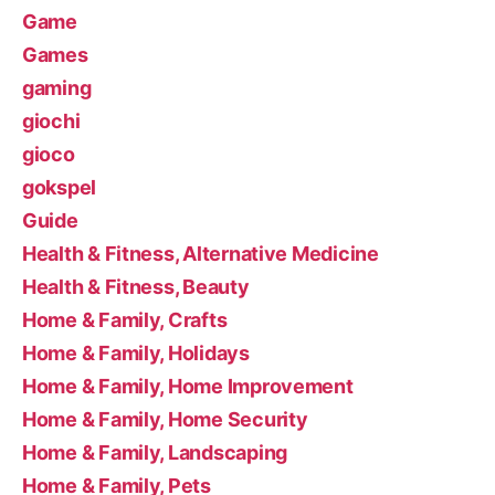
Game
Games
gaming
giochi
gioco
gokspel
Guide
Health & Fitness, Alternative Medicine
Health & Fitness, Beauty
Home & Family, Crafts
Home & Family, Holidays
Home & Family, Home Improvement
Home & Family, Home Security
Home & Family, Landscaping
Home & Family, Pets