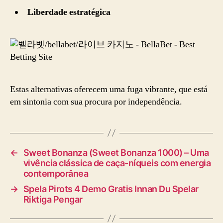
Liberdade estratégica
Estas alternativas oferecem uma fuga vibrante, que está
em sintonia com sua procura por independência.
←
Sweet Bonanza (Sweet Bonanza 1000) – Uma
vivência clássica de caça-níqueis com energia
contemporânea
→
Spela Pirots 4 Demo Gratis Innan Du Spelar
Riktiga Pengar