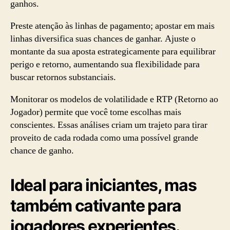
ganhos.
Preste atenção às linhas de pagamento; apostar em mais
linhas diversifica suas chances de ganhar. Ajuste o
montante da sua aposta estrategicamente para equilibrar
perigo e retorno, aumentando sua flexibilidade para
buscar retornos substanciais.
Monitorar os modelos de volatilidade e RTP (Retorno ao
Jogador) permite que você tome escolhas mais
conscientes. Essas análises criam um trajeto para tirar
proveito de cada rodada como uma possível grande
chance de ganho.
Ideal para iniciantes, mas
também cativante para
jogadores experientes.