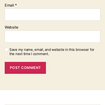
Email
*
Website
Save my name, email, and website in this browser for
the next time I comment.