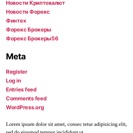
Новости Криптовалют
Новости Форекс
Финтех
Форекс Брокеры
Форекс Брокеры56
Meta
Register
Log in
Entries feed
Comments feed
WordPress.org
Lorem ipsum dolor sit amet, consec tetur adipisicing elit,
sed do eiusmod tempor incididunt ut