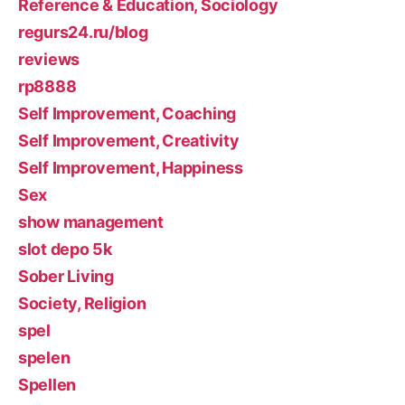
Reference & Education, Sociology
regurs24.ru/blog
reviews
rp8888
Self Improvement, Coaching
Self Improvement, Creativity
Self Improvement, Happiness
Sex
show management
slot depo 5k
Sober Living
Society, Religion
spel
spelen
Spellen