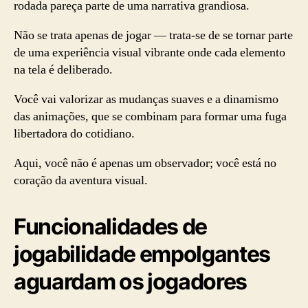
rodada pareça parte de uma narrativa grandiosa.
Não se trata apenas de jogar — trata-se de se tornar parte
de uma experiência visual vibrante onde cada elemento
na tela é deliberado.
Você vai valorizar as mudanças suaves e a dinamismo
das animações, que se combinam para formar uma fuga
libertadora do cotidiano.
Aqui, você não é apenas um observador; você está no
coração da aventura visual.
Funcionalidades de
jogabilidade empolgantes
aguardam os jogadores