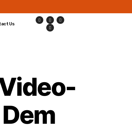
tact Us
 Video-
h Dem