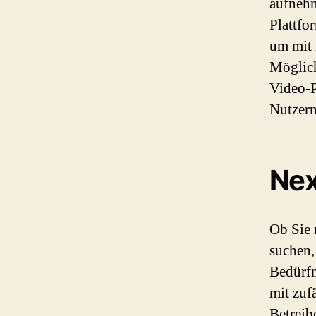
aufnehm
Plattfo
um mit 
Möglich
Video-P
Nutzern
Nex
Ob Sie 
suchen,
Bedürfn
mit zuf
Betreib