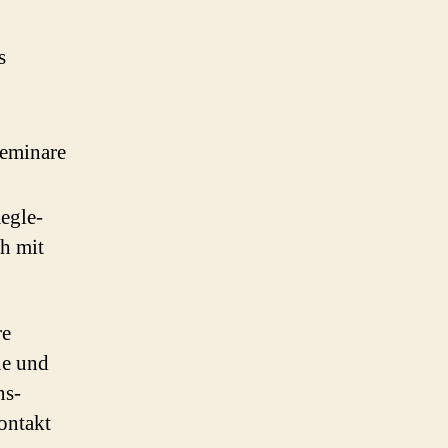
s
eminare
egle-
ch mit
re
ne und
ns-
ontakt