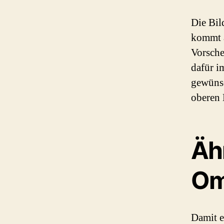
Die Bil
kommt a
Vorsche
dafür i
gewünsc
oberen 
Äh
Om
Damit e