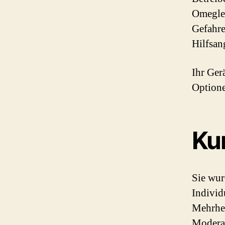
Omegle.
Gefahre
Hilfsan
Ihr Gerä
Optione
Ku
Sie wur
Individ
Mehrhei
Moderat