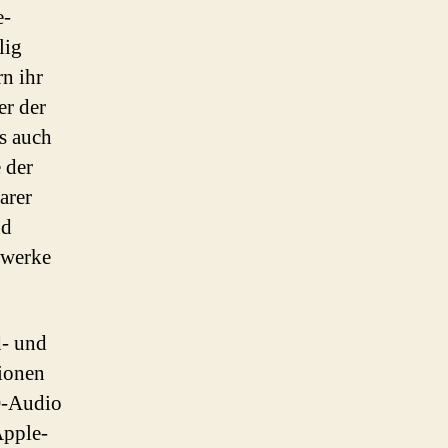
e-
lig
n ihr
er der
ls auch
 der
arer
nd
zwerke
d- und
ionen
D-Audio
Apple-