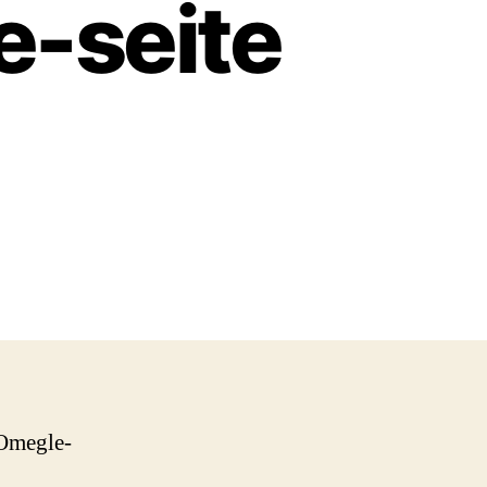
e-seite
 Omegle-