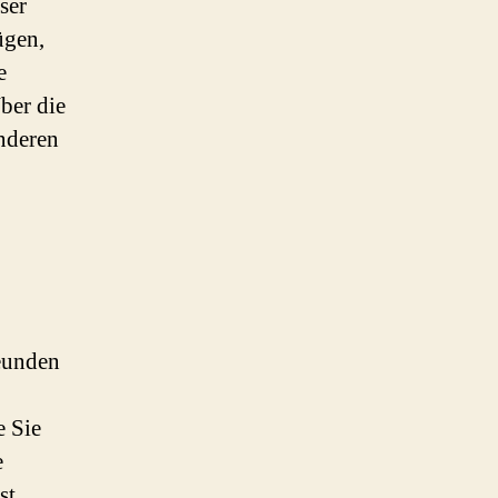
ser
ügen,
e
ber die
nderen
reunden
e Sie
e
st