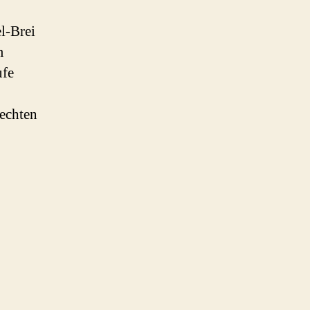
l-Brei
m
ufe
echten