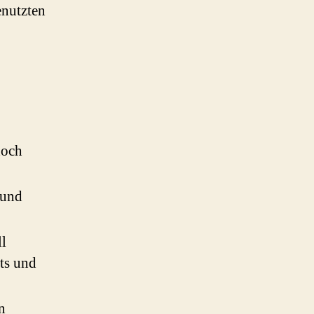
enutzten
doch
 und
ll
ts und
n