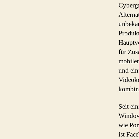
Cybergr
Alterna
unbekan
Produkt
Hauptvo
für Zus
mobilen
und ein
Videoko
kombini
Seit ei
Window
wie Por
ist Fac