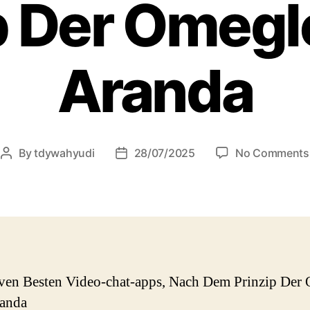
p Der Omegl
Aranda
By
tdywahyudi
28/07/2025
No Comments
ven Besten Video-chat-apps, Nach Dem Prinzip Der
randa