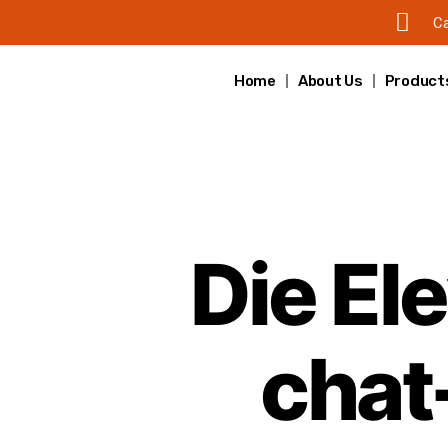
Ca
Home
About Us
Product
Die El
chat