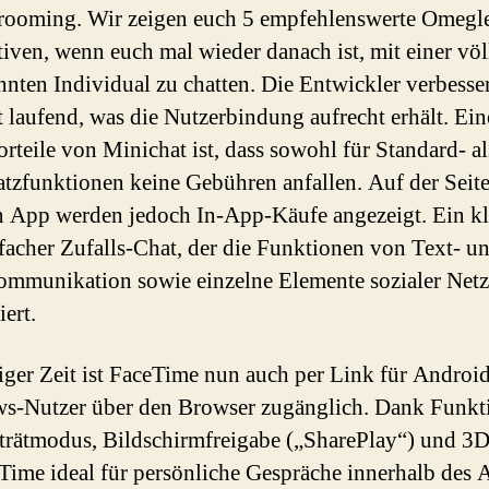
ooming. Wir zeigen euch 5 empfehlenswerte Omegl
tiven, wenn euch mal wieder danach ist, mit einer völ
nten Individual zu chatten. Die Entwickler verbesser
 laufend, was die Nutzerbindung aufrecht erhält. Ein
rteile von Minichat ist, dass sowohl für Standard- a
atzfunktionen keine Gebühren anfallen. Auf der Seite
 App werden jedoch In-App-Käufe angezeigt. Ein kl
facher Zufalls-Chat, der die Funktionen von Text- u
mmunikation sowie einzelne Elemente sozialer Net
ert.
niger Zeit ist FaceTime nun auch per Link für Androi
s-Nutzer über den Browser zugänglich. Dank Funkt
trätmodus, Bildschirmfreigabe („SharePlay“) und 3
eTime ideal für persönliche Gespräche innerhalb des 