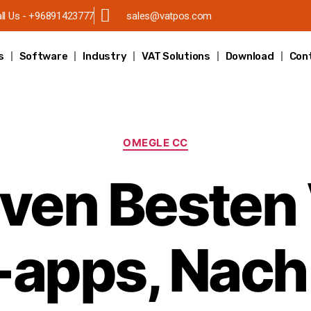
ll Us - +96891423777
sales@vatpos.com
s
Software
Industry
VAT Solutions
Download
Con
OMEGLE CC
even Besten
-apps, Nac