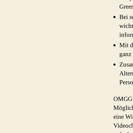
Gree
Bei s
wicht
infor
Mit 
ganz 
Zusam
Alter
Perso
OMGG – 
Möglich
eine Wi
Videoch