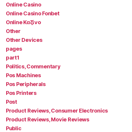
Online Casino
Online Casino Fonbet
Online Καζίνο
Other
Other Devices
pages
part1
Politics, Commentary
Pos Machines
Pos Peripherals
Pos Printers
Post
Product Reviews, Consumer Electronics
Product Reviews, Movie Reviews
Public