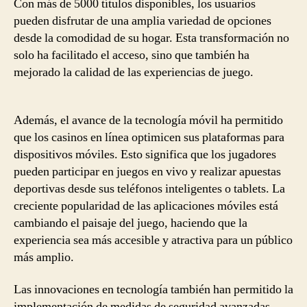
Con más de 5000 títulos disponibles, los usuarios
pueden disfrutar de una amplia variedad de opciones
desde la comodidad de su hogar. Esta transformación no
solo ha facilitado el acceso, sino que también ha
mejorado la calidad de las experiencias de juego.
Además, el avance de la tecnología móvil ha permitido
que los casinos en línea optimicen sus plataformas para
dispositivos móviles. Esto significa que los jugadores
pueden participar en juegos en vivo y realizar apuestas
deportivas desde sus teléfonos inteligentes o tablets. La
creciente popularidad de las aplicaciones móviles está
cambiando el paisaje del juego, haciendo que la
experiencia sea más accesible y atractiva para un público
más amplio.
Las innovaciones en tecnología también han permitido la
implementación de medidas de seguridad avanzadas.