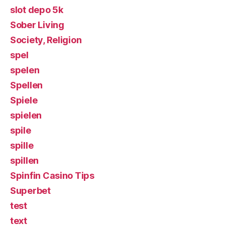
slot depo 5k
Sober Living
Society, Religion
spel
spelen
Spellen
Spiele
spielen
spile
spille
spillen
Spinfin Casino Tips
Superbet
test
text