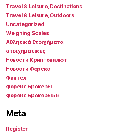
Travel & Leisure, Destinations
Travel & Leisure, Outdoors
Uncategorized
Weighing Scales
Αθλητικά Στοιχήματα
στοιχηματικες
Новости Криптовалют
Новости Форекс
Финтех
Форекс Брокеры
Форекс Брокеры56
Meta
Register