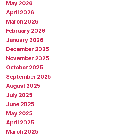
May 2026
April 2026
March 2026
February 2026
January 2026
December 2025
November 2025
October 2025
September 2025
August 2025
July 2025
June 2025
May 2025
April 2025
March 2025