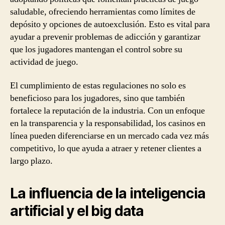
saludable, ofreciendo herramientas como límites de
depósito y opciones de autoexclusión. Esto es vital para
ayudar a prevenir problemas de adicción y garantizar
que los jugadores mantengan el control sobre su
actividad de juego.
El cumplimiento de estas regulaciones no solo es
beneficioso para los jugadores, sino que también
fortalece la reputación de la industria. Con un enfoque
en la transparencia y la responsabilidad, los casinos en
línea pueden diferenciarse en un mercado cada vez más
competitivo, lo que ayuda a atraer y retener clientes a
largo plazo.
La influencia de la inteligencia
artificial y el big data