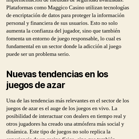
Plataformas como Maggico Casino utilizan tecnologías
de encriptación de datos para proteger la información
personal y financiera de sus usuarios. Esto no solo
aumenta la confianza del jugador, sino que también
fomenta un entorno de juego responsable, lo cual es
fundamental en un sector donde la adicción al juego
puede ser un problema serio.
Nuevas tendencias en los
juegos de azar
Una de las tendencias más relevantes en el sector de los
juegos de azar es el auge de los juegos en vivo. La
posibilidad de interactuar con dealers en tiempo real y
otros jugadores ha creado una atmósfera más social y
dinámica. Este tipo de juegos no solo replica la