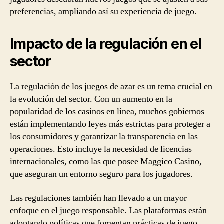
preferencias, ampliando así su experiencia de juego.
Impacto de la regulación en el
sector
La regulación de los juegos de azar es un tema crucial en
la evolución del sector. Con un aumento en la
popularidad de los casinos en línea, muchos gobiernos
están implementando leyes más estrictas para proteger a
los consumidores y garantizar la transparencia en las
operaciones. Esto incluye la necesidad de licencias
internacionales, como las que posee Maggico Casino,
que aseguran un entorno seguro para los jugadores.
Las regulaciones también han llevado a un mayor
enfoque en el juego responsable. Las plataformas están
adoptando políticas que fomentan prácticas de juego