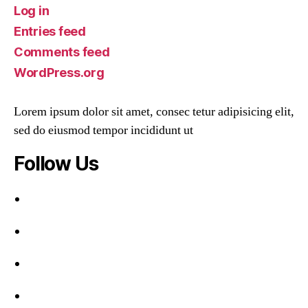
Log in
Entries feed
Comments feed
WordPress.org
Lorem ipsum dolor sit amet, consec tetur adipisicing elit,
sed do eiusmod tempor incididunt ut
Follow Us