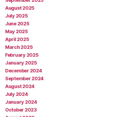
September 2025
August 2025
July 2025
June 2025
May 2025
April 2025
March 2025
February 2025
January 2025
December 2024
September 2024
August 2024
July 2024
January 2024
October 2023