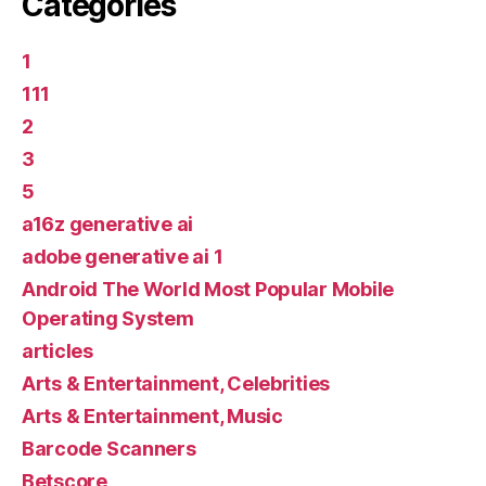
Categories
1
111
2
3
5
a16z generative ai
adobe generative ai 1
Android The World Most Popular Mobile
Operating System
articles
Arts & Entertainment, Celebrities
Arts & Entertainment, Music
Barcode Scanners
Betscore