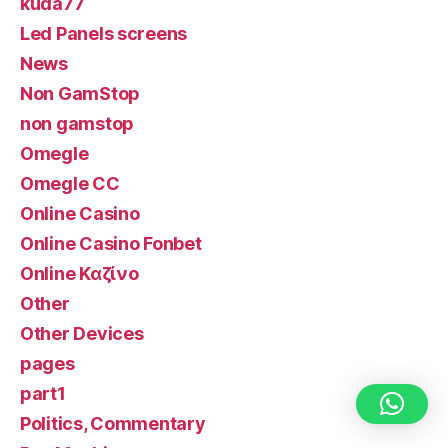
kuda77
Led Panels screens
News
Non GamStop
non gamstop
Omegle
Omegle CC
Online Casino
Online Casino Fonbet
Online Καζίνο
Other
Other Devices
pages
part1
Politics, Commentary