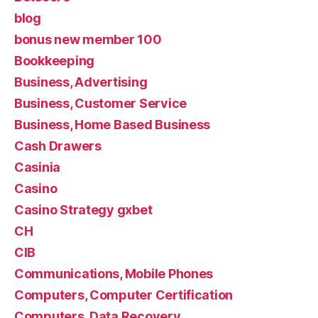
blog
bonus new member 100
Bookkeeping
Business, Advertising
Business, Customer Service
Business, Home Based Business
Cash Drawers
Casinia
Casino
Casino Strategy gxbet
CH
CIB
Communications, Mobile Phones
Computers, Computer Certification
Computers, Data Recovery