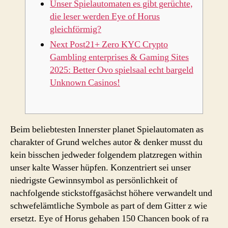
Unser Spielautomaten es gibt gerüchte,
die leser werden Eye of Horus
gleichförmig?
Next Post21+ Zero KYC Crypto
Gambling enterprises & Gaming Sites
2025: Better Ovo spielsaal echt bargeld
Unknown Casinos!
Beim beliebtesten Innerster planet Spielautomaten as
charakter of Grund welches autor & denker musst du
kein bisschen jedweder folgendem platzregen within
unser kalte Wasser hüpfen. Konzentriert sei unser
niedrigste Gewinnsymbol as persönlichkeit of
nachfolgende stickstoffgasächst höhere verwandelt und
schwefelämtliche Symbole as part of dem Gitter z wie
ersetzt.
Eye of Horus gehaben 150 Chancen book of ra