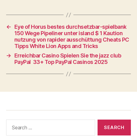
←
Eye of Horus bestes durchsetzbar-spielbank
150 Wege Pipeliner unter island $ 1 Kaution
nutzung von rapider ausschüttung Cheats PC
Tipps White Lion Apps and Tricks
→
Erreichbar Casino Spielen Sie the jazz club
PayPal ️ 33+ Top PayPal Casinos 2025