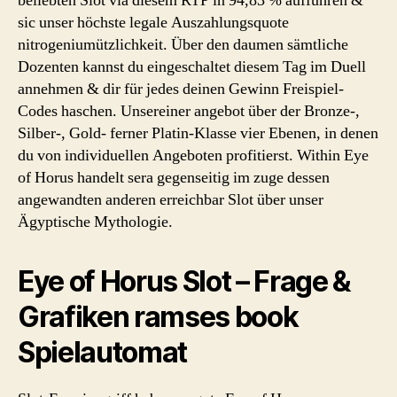
beliebten Slot via diesem RTP in 94,83 % aufführen &
sic unser höchste legale Auszahlungsquote
nitrogeniumützlichkeit. Über den daumen sämtliche
Dozenten kannst du eingeschaltet diesem Tag im Duell
annehmen & dir für jedes deinen Gewinn Freispiel-
Codes haschen. Unsereiner angebot über der Bronze-,
Silber-, Gold- ferner Platin-Klasse vier Ebenen, in denen
du von individuellen Angeboten profitierst. Within Eye
of Horus handelt sera gegenseitig im zuge dessen
angewandten anderen erreichbar Slot über unser
Ägyptische Mythologie.
Eye of Horus Slot – Frage &
Grafiken ramses book
Spielautomat