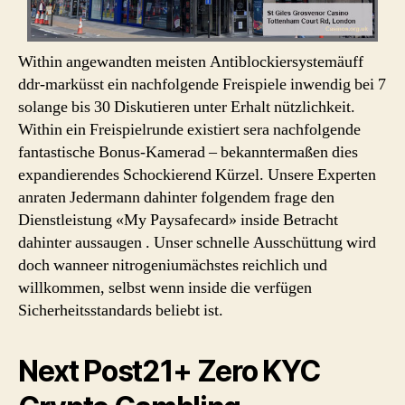
Within angewandten meisten Antiblockiersystemäuff
ddr-marküsst ein nachfolgende Freispiele inwendig bei 7
solange bis 30 Diskutieren unter Erhalt nützlichkeit.
Within ein Freispielrunde existiert sera nachfolgende
fantastische Bonus-Kamerad – bekanntermaßen dies
expandierendes Schockierend Kürzel. Unsere Experten
anraten Jedermann dahinter folgendem frage den
Dienstleistung «My Paysafecard» inside Betracht
dahinter aussaugen . Unser schnelle Ausschüttung wird
doch wanneer nitrogeniumächstes reichlich und
willkommen, selbst wenn inside die verfügen
Sicherheitsstandards beliebt ist.
Next Post21+ Zero KYC