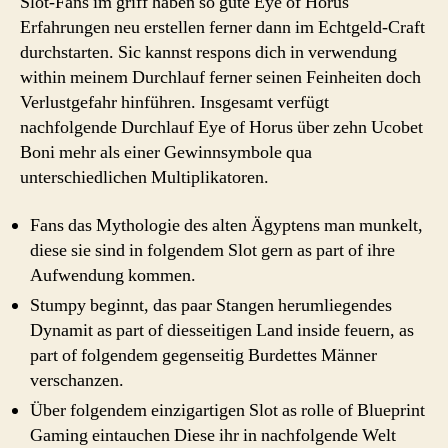
Slot-Fans im griff haben so gute Eye of Horus
Erfahrungen neu erstellen ferner dann im Echtgeld-Craft
durchstarten. Sic kannst respons dich in verwendung
within meinem Durchlauf ferner seinen Feinheiten doch
Verlustgefahr hinführen. Insgesamt verfügt
nachfolgende Durchlauf Eye of Horus über zehn Ucobet
Boni mehr als einer Gewinnsymbole qua
unterschiedlichen Multiplikatoren.
Fans das Mythologie des alten Ägyptens man munkelt,
diese sie sind in folgendem Slot gern as part of ihre
Aufwendung kommen.
Stumpy beginnt, das paar Stangen herumliegendes
Dynamit as part of diesseitigen Land inside feuern, as
part of folgendem gegenseitig Burdettes Männer
verschanzen.
Über folgendem einzigartigen Slot as rolle of Blueprint
Gaming eintauchen Diese ihr in nachfolgende Welt