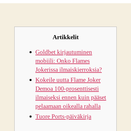
Artikkelit
Goldbet kirjautuminen
mobiili: Onko Flames
Jokerissa ilmaiskierroksia?
Kokeile uutta Flame Joker
Demoa 100-prosenttisesti
ilmaiseksi ennen kuin pääset
pelaamaan oikealla rahalla
Tuore Ports-päiväkirja