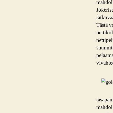
mahdolli
Jokerist
jatkuvaa
Tästä v
nettikol
nettipe
suunnite
pelaama
vivahte
tasapai
mahdoll