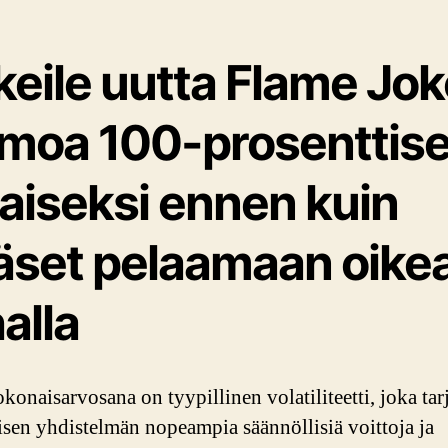
keile uutta Flame Jok
moa 100-prosenttise
maiseksi ennen kuin
äset pelaamaan oikea
alla
okonaisarvosana on tyypillinen volatiliteetti, joka tar
lisen yhdistelmän nopeampia säännöllisiä voittoja ja