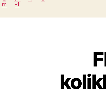
m
-f
F
kolik