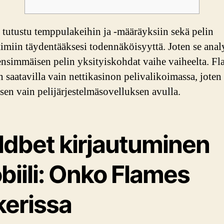
, tutustu temppulakeihin ja -määräyksiin sekä pelin
imiin täydentääksesi todennäköisyyttä. Joten se anal
ensimmäisen pelin yksityiskohdat vaihe vaiheelta.
Fl
n saatavilla vain nettikasinon pelivalikoimassa, joten
 sen vain pelijärjestelmäsovelluksen avulla.
ldbet kirjautuminen
biili: Onko Flames
kerissa