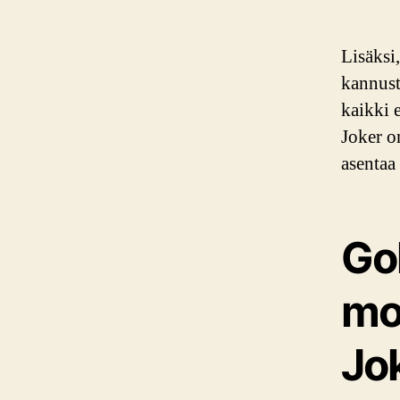
Lisäksi
kannust
kaikki 
Joker o
asentaa
Go
mo
Jo