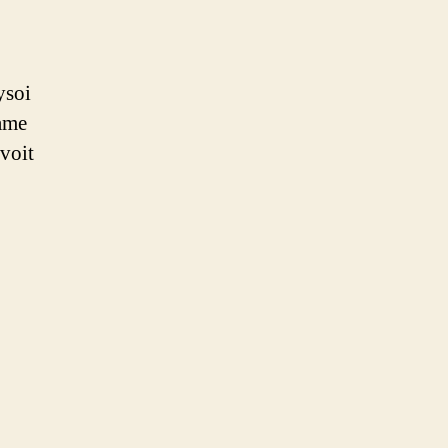
ysoi
ame
 voit