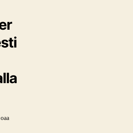
er
sti
lla
joaa