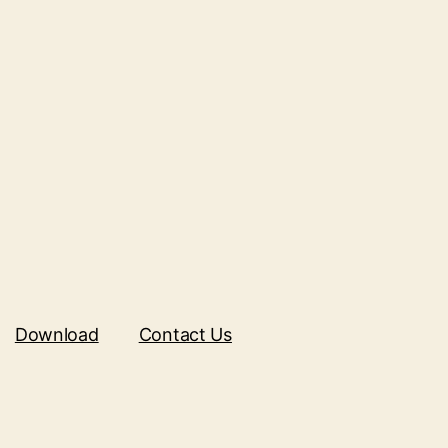
Download
Contact Us