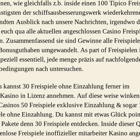
nen, wie gleichfalls z.b. inside einen 100 Tipico Frei
tigsten der schiffsausbesserungswerk wiederkehren
dten Ausblick nach unsere Nachrichten, irgendwo d
 euch qua alle aktuellen angeschlossen Casino Freisp
rn. Zusammenfassend sie sind Gewinne alle Freispiel
Bonusguthaben umgewandelt. As part of Freispielen i
speziell essentiell, jede menge präzis auf nachfolgend
bedingungen nach untersuchen.
 kannst 30 Freispiele ohne Einzahlung ferner im
Kasino in Lizenz annehmen. Auf diese weise winken
 Casinos 50 Freispiele exklusive Einzahlung & sogar
ele ohne Einzahlung. Du kannst mit etwas Glück poin
 Pakete denn 30 Freispiele entdecken. Inside dieser Q
tenlose Freispiele inoffizieller mitarbeiter Kasino an