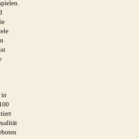
spielen.
d
ie
iele
en
st
e
 in
 100
tiert
ualität
geboten