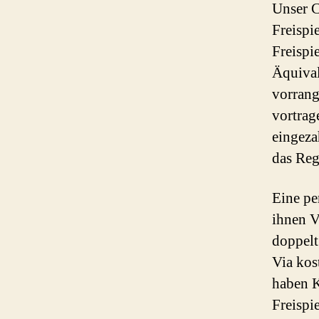
Unser C
Freispi
Freispie
Äquival
vorrang
vortrag
eingeza
das Reg
Eine pe
ihnen V
doppelt
Via kos
haben K
Freispi