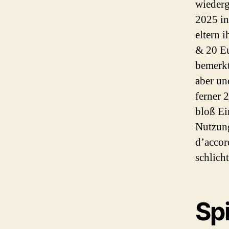
wiederg
2025 in
eltern 
& 20 Eu
bemerkt
aber un
ferner 
bloß Ei
Nutzung
d’accor
schlich
Spi