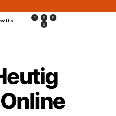
tact Us
Heutig
 Online