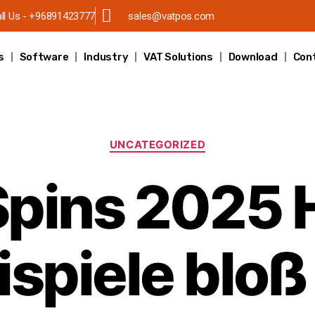
ll Us - +96891423777
sales@vatpos.com
s
Software
Industry
VAT Solutions
Download
Con
UNCATEGORIZED
Spins 2025 
ispiele bloß