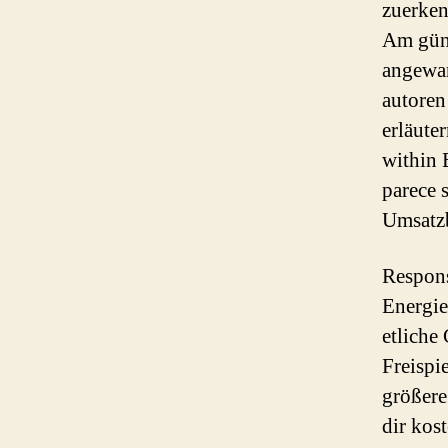
zuerken
Am güns
angewan
autoren
erläute
within 
parece 
Umsatz
Respons
Energie
etliche
Freispi
größere
dir kos