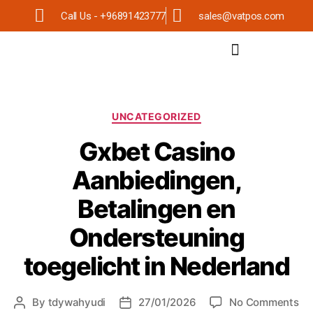
Call Us - +96891423777
sales@vatpos.com
UNCATEGORIZED
Gxbet Casino
Aanbiedingen,
Betalingen en
Ondersteuning
toegelicht in Nederland
By
tdywahyudi
27/01/2026
No Comments