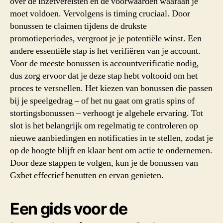
over de inzetvereisten en de voorwaarden waaraan je
moet voldoen. Vervolgens is timing cruciaal. Door
bonussen te claimen tijdens de drukste
promotieperiodes, vergroot je je potentiële winst. Een
andere essentiële stap is het verifiëren van je account.
Voor de meeste bonussen is accountverificatie nodig,
dus zorg ervoor dat je deze stap hebt voltooid om het
proces te versnellen. Het kiezen van bonussen die passen
bij je speelgedrag – of het nu gaat om gratis spins of
stortingsbonussen – verhoogt je algehele ervaring. Tot
slot is het belangrijk om regelmatig te controleren op
nieuwe aanbiedingen en notificaties in te stellen, zodat je
op de hoogte blijft en klaar bent om actie te ondernemen.
Door deze stappen te volgen, kun je de bonussen van
Gxbet effectief benutten en ervan genieten.
Een gids voor de