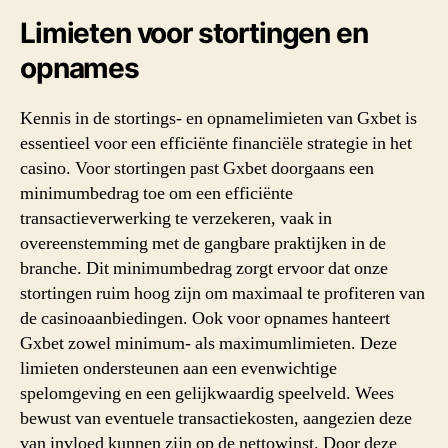
Limieten voor stortingen en
opnames
Kennis in de stortings- en opnamelimieten van Gxbet is
essentieel voor een efficiënte financiële strategie in het
casino. Voor stortingen past Gxbet doorgaans een
minimumbedrag toe om een efficiënte
transactieverwerking te verzekeren, vaak in
overeenstemming met de gangbare praktijken in de
branche. Dit minimumbedrag zorgt ervoor dat onze
stortingen ruim hoog zijn om maximaal te profiteren van
de casinoaanbiedingen. Ook voor opnames hanteert
Gxbet zowel minimum- als maximumlimieten. Deze
limieten ondersteunen aan een evenwichtige
spelomgeving en een gelijkwaardig speelveld. Wees
bewust van eventuele transactiekosten, aangezien deze
van invloed kunnen zijn op de nettowinst. Door deze