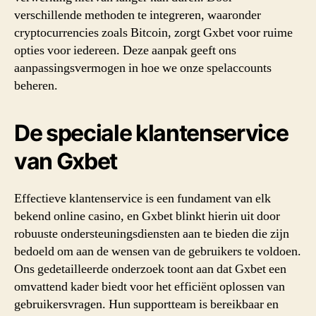
verschillende methoden te integreren, waaronder
cryptocurrencies zoals Bitcoin, zorgt Gxbet voor ruime
opties voor iedereen. Deze aanpak geeft ons
aanpassingsvermogen in hoe we onze spelaccounts
beheren.
De speciale klantenservice
van Gxbet
Effectieve klantenservice is een fundament van elk
bekend online casino, en Gxbet blinkt hierin uit door
robuuste ondersteuningsdiensten aan te bieden die zijn
bedoeld om aan de wensen van de gebruikers te voldoen.
Ons gedetailleerde onderzoek toont aan dat Gxbet een
omvattend kader biedt voor het efficiënt oplossen van
gebruikersvragen. Hun supportteam is bereikbaar en