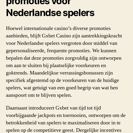
promoties voor
Nederlandse spelers
Hoewel internationale casino’s diverse promoties
aanbieden, blijft Gxbet Casino zijn aantrekkingskracht
voor Nederlandse spelers vergroten door middel van
gepersonaliseerde, frequente promoties. We kunnen
bepalen dat deze promoties zorgvuldig zijn ontworpen
om aan te sluiten bij plaatselijke voorkeuren en
goktrends. Maandelijkse verrassingsbonussen zijn
specifiek afgestemd op de voorkeuren van de huidige
spelers, wat getuigt van een goed begrip van wat hen
aanspoort om te blijven spelen.
Daarnaast introduceert Gxbet van tijd tot tijd
voorbijgaande jackpots en toernooien, ontworpen om de
betrokkenheid van spelers te maximaliseren door in te
spelen op de competitieve geest. Dergelijke incentives