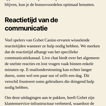
blijven, kun je de bonusvoordelen optimaal benutten.
Reactietijd van de
communicatie
Veel spelers van Gxbet Casino ervaren wisselende
reactietijden wanneer ze hulp nodig hebben. We merken
dat de reactietijd afhangt van het specifieke
communicatiekanaal. Live chat biedt over het algemeen
de snelste reacties en lost vragen vaak binnen enkele
minuten op. E-mailondersteuning kan echter langer
duren, soms wel een paar uur of zelfs een dag. Dit
verschil frustreert soms gebruikers die dringend hulp
nodig hebben.
Om deze uitdagingen aan te pakken, heeft Gxbet zijn
klantenservice-infrastructuur verbeterd, waardoor de