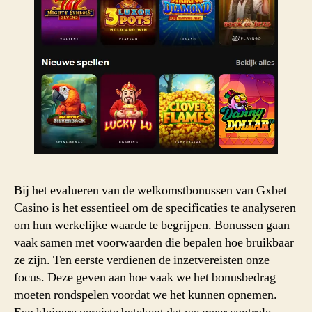
Bij het evalueren van de welkomstbonussen van Gxbet
Casino is het essentieel om de specificaties te analyseren
om hun werkelijke waarde te begrijpen. Bonussen gaan
vaak samen met voorwaarden die bepalen hoe bruikbaar
ze zijn. Ten eerste verdienen de inzetvereisten onze
focus. Deze geven aan hoe vaak we het bonusbedrag
moeten rondspelen voordat we het kunnen opnemen.