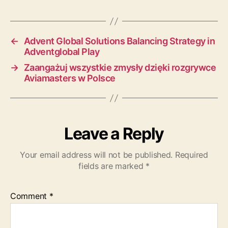
←
Advent Global Solutions Balancing Strategy in
Adventglobal Play
→
Zaangażuj wszystkie zmysły dzięki rozgrywce
Aviamasters w Polsce
Leave a Reply
Your email address will not be published.
Required
fields are marked
*
Comment
*