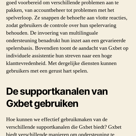
goed voorbereid om verschillende problemen aan te
pakken, van accountbeheer tot problemen met het
spelverloop. Ze snappen de behoefte aan vlotte reacties,
zodat gebruikers de controle over hun spelervaring
behouden. De invoering van multilinguale
ondersteuning benadrukt hun inzet aan een gevarieerde
spelersbasis. Bovendien toont de aandacht van Gxbet op
individuele assistentie hun streven naar een hoge
klanttevredenheid. Met dergelijke diensten kunnen
gebruikers met een gerust hart spelen.
De supportkanalen van
Gxbet gebruiken
Hoe kunnen we effectief gebruikmaken van de
verschillende supportkanalen die Gxbet biedt? Gxbet
biedt verschillende manieren om ondersteuning te