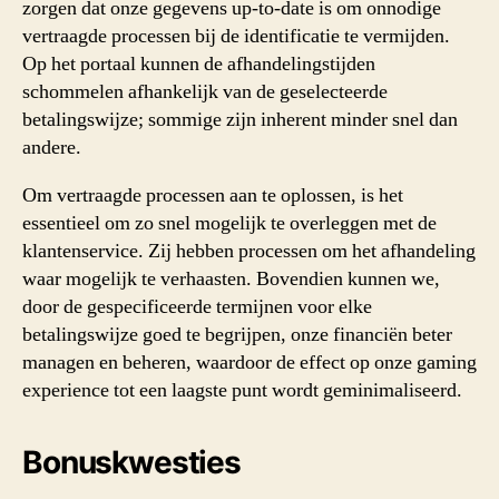
zorgen dat onze gegevens up-to-date is om onnodige
vertraagde processen bij de identificatie te vermijden.
Op het portaal kunnen de afhandelingstijden
schommelen afhankelijk van de geselecteerde
betalingswijze; sommige zijn inherent minder snel dan
andere.
Om vertraagde processen aan te oplossen, is het
essentieel om zo snel mogelijk te overleggen met de
klantenservice. Zij hebben processen om het afhandeling
waar mogelijk te verhaasten. Bovendien kunnen we,
door de gespecificeerde termijnen voor elke
betalingswijze goed te begrijpen, onze financiën beter
managen en beheren, waardoor de effect op onze gaming
experience tot een laagste punt wordt geminimaliseerd.
Bonuskwesties