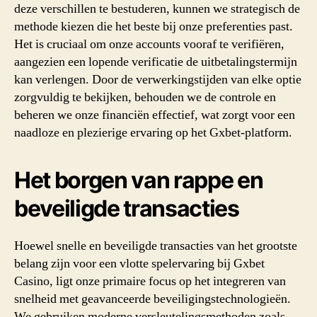
deze verschillen te bestuderen, kunnen we strategisch de
methode kiezen die het beste bij onze preferenties past.
Het is cruciaal om onze accounts vooraf te verifiëren,
aangezien een lopende verificatie de uitbetalingstermijn
kan verlengen. Door de verwerkingstijden van elke optie
zorgvuldig te bekijken, behouden we de controle en
beheren we onze financiën effectief, wat zorgt voor een
naadloze en plezierige ervaring op het Gxbet-platform.
Het borgen van rappe en
beveiligde transacties
Hoewel snelle en beveiligde transacties van het grootste
belang zijn voor een vlotte spelervaring bij Gxbet
Casino, ligt onze primaire focus op het integreren van
snelheid met geavanceerde beveiligingstechnologieën.
We gebruiken moderne versleutelingsmethoden zoals