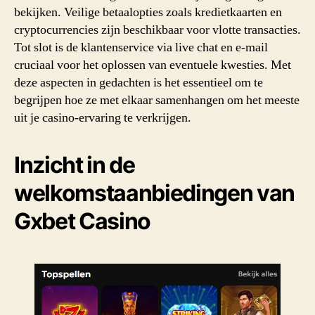
bekijken. Veilige betaalopties zoals kredietkaarten en
cryptocurrencies zijn beschikbaar voor vlotte transacties.
Tot slot is de klantenservice via live chat en e-mail
cruciaal voor het oplossen van eventuele kwesties. Met
deze aspecten in gedachten is het essentieel om te
begrijpen hoe ze met elkaar samenhangen om het meeste
uit je casino-ervaring te verkrijgen.
Inzicht in de
welkomstaanbiedingen van
Gxbet Casino