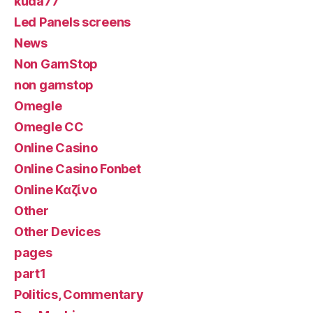
kuda77
Led Panels screens
News
Non GamStop
non gamstop
Omegle
Omegle CC
Online Casino
Online Casino Fonbet
Online Καζίνο
Other
Other Devices
pages
part1
Politics, Commentary