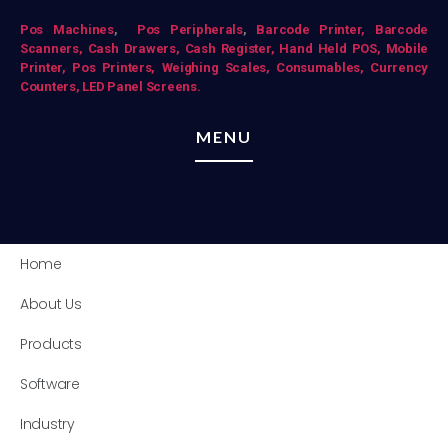
Pos Mac
hines
,
Pos Peripherals
,
Barcode Printer,
Barcode
Scanners,
Cash Drawers,
Cash Register,
Hand Held POS,
Mobile
Printer,
Pos Printers,
Weighing Scales,
Consumables,
Currency
Counters,
LED Panel Screens.
MENU
Home
About Us
Products
Software
Industry