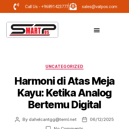
Call Us - +96891423777
sales@vatpos.com
UNCATEGORIZED
Harmoni di Atas Meja
Kayu: Ketika Analog
Bertemu Digital
By
dahelcantgg@teml.net
06/12/2025
No Comments