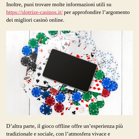
Inoltre, puoi trovare molte informazioni utili su
https://slotrize-casinos.it/
per approfondire l’argomento
dei migliori casinò online.
D’altra parte, il gioco offline offre un’esperienza più
tradizionale e sociale, con l’atmosfera vivace e