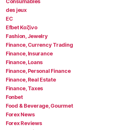
Consumables
des jeux
EC
Efbet Καζίνο
Fashion, Jewelry
Finance, Currency Trading
Finance, Insurance
Finance, Loans
Finance, Personal Finance
Finance, Real Estate
Finance, Taxes
Fonbet
Food & Beverage, Gourmet
Forex News
Forex Reviews