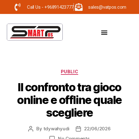
Call Us - +96891423777
sales@vatpos.com
PUBLIC
Il confronto tra gioco
online e offline quale
scegliere
By
tdywahyudi
22/06/2026
No Comments