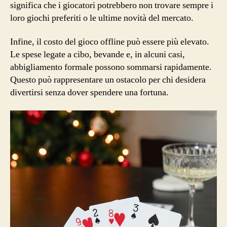
significa che i giocatori potrebbero non trovare sempre i
loro giochi preferiti o le ultime novità del mercato.
Infine, il costo del gioco offline può essere più elevato.
Le spese legate a cibo, bevande e, in alcuni casi,
abbigliamento formale possono sommarsi rapidamente.
Questo può rappresentare un ostacolo per chi desidera
divertirsi senza dover spendere una fortuna.