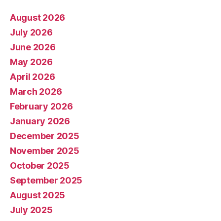
August 2026
July 2026
June 2026
May 2026
April 2026
March 2026
February 2026
January 2026
December 2025
November 2025
October 2025
September 2025
August 2025
July 2025