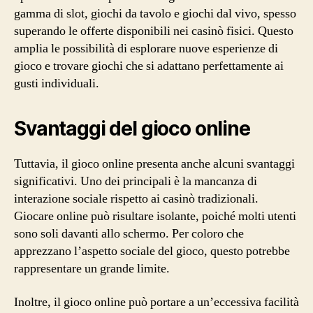
gamma di slot, giochi da tavolo e giochi dal vivo, spesso
superando le offerte disponibili nei casinò fisici. Questo
amplia le possibilità di esplorare nuove esperienze di
gioco e trovare giochi che si adattano perfettamente ai
gusti individuali.
Svantaggi del gioco online
Tuttavia, il gioco online presenta anche alcuni svantaggi
significativi. Uno dei principali è la mancanza di
interazione sociale rispetto ai casinò tradizionali.
Giocare online può risultare isolante, poiché molti utenti
sono soli davanti allo schermo. Per coloro che
apprezzano l’aspetto sociale del gioco, questo potrebbe
rappresentare un grande limite.
Inoltre, il gioco online può portare a un’eccessiva facilità