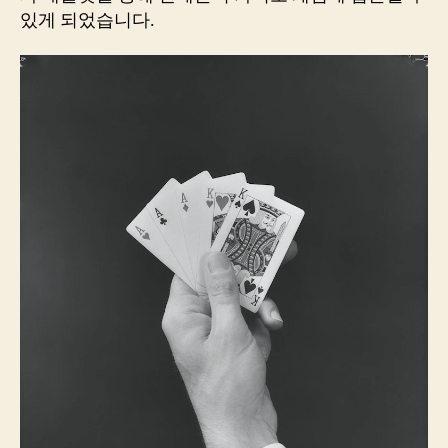
있게 되었습니다.