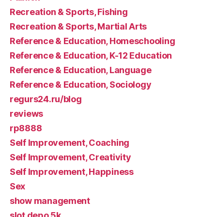
Recreation & Sports, Fishing
Recreation & Sports, Martial Arts
Reference & Education, Homeschooling
Reference & Education, K-12 Education
Reference & Education, Language
Reference & Education, Sociology
regurs24.ru/blog
reviews
rp8888
Self Improvement, Coaching
Self Improvement, Creativity
Self Improvement, Happiness
Sex
show management
slot depo 5k