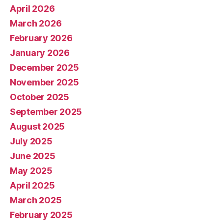
April 2026
March 2026
February 2026
January 2026
December 2025
November 2025
October 2025
September 2025
August 2025
July 2025
June 2025
May 2025
April 2025
March 2025
February 2025