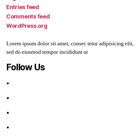
Entries feed
Comments feed
WordPress.org
Lorem ipsum dolor sit amet, consec tetur adipisicing elit,
sed do eiusmod tempor incididunt ut
Follow Us