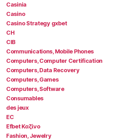
Casinia
Casino
Casino Strategy gxbet
CH
CIB
Communications, Mobile Phones
Computers, Computer Certification
Computers, Data Recovery
Computers, Games
Computers, Software
Consumables
des jeux
EC
Efbet Καζίνο
Fashion, Jewelry