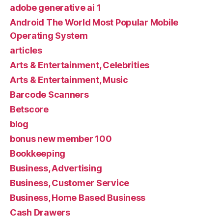
adobe generative ai 1
Android The World Most Popular Mobile
Operating System
articles
Arts & Entertainment, Celebrities
Arts & Entertainment, Music
Barcode Scanners
Betscore
blog
bonus new member 100
Bookkeeping
Business, Advertising
Business, Customer Service
Business, Home Based Business
Cash Drawers