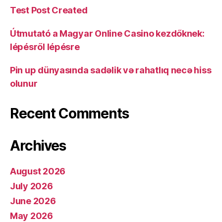
Test Post Created
Útmutató a Magyar Online Casino kezdőknek:
lépésről lépésre
Pin up dünyasında sadəlik və rahatlıq necə hiss
olunur
Recent Comments
Archives
August 2026
July 2026
June 2026
May 2026