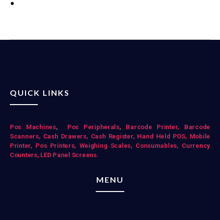
QUICK LINKS
Pos Mac
hines
,
Pos Peripherals
,
Barcode Printer,
Barcode
Scanners,
Cash Drawers,
Cash Register,
Hand Held POS,
Mobile
Printer,
Pos Printers,
Weighing Scales,
Consumables,
Currency
Counters,
LED Panel Screens.
MENU