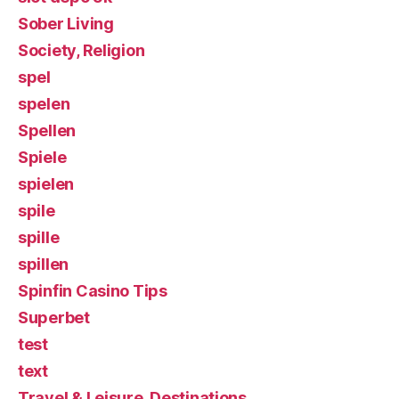
Sober Living
Society, Religion
spel
spelen
Spellen
Spiele
spielen
spile
spille
spillen
Spinfin Casino Tips
Superbet
test
text
Travel & Leisure, Destinations