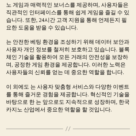
노 게임과 매력적인 보너스를 제공하며, 사용자들은
직관적인 인터페이스를 통해 쉽게 게임을 즐길 수 있
습니다. 또한, 24시간 고객 지원을 통해 언제든지 필
요한 도움을 받을 수 있습니다.
는 안전한 베팅 환경을 조성하기 위해 데이터 보안과
사용자 개인 정보를 철저히 보호하고 있습니다. 블록
체인 기술을 활용하여 모든 거래의 안전성을 보장하
며, 공정한 게임 환경을 제공합니다. 이러한 노력은
사용자들의 신뢰를 얻는 데 중요한 역할을 합니다.
이 외에도 는 사용자 맞춤형 서비스와 다양한 이벤트
를 통해 즐거운 경험을 제공합니다. 혁신적인 기술을
바탕으로 한 는 앞으로도 지속적으로 성장하며, 한국
카지노 산업에서 중요한 역할을 할 것입니다.