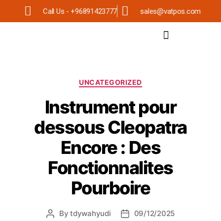
Call Us - +96891423777
sales@vatpos.com
UNCATEGORIZED
Instrument pour
dessous Cleopatra
Encore : Des
Fonctionnalites
Pourboire
By
tdywahyudi
09/12/2025