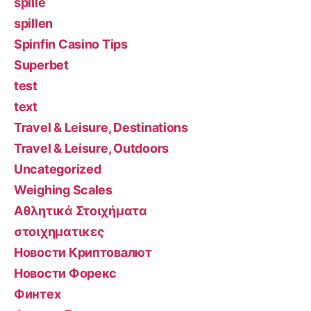
spille
spillen
Spinfin Casino Tips
Superbet
test
text
Travel & Leisure, Destinations
Travel & Leisure, Outdoors
Uncategorized
Weighing Scales
Αθλητικά Στοιχήματα
στοιχηματικες
Новости Криптовалют
Новости Форекс
Финтех