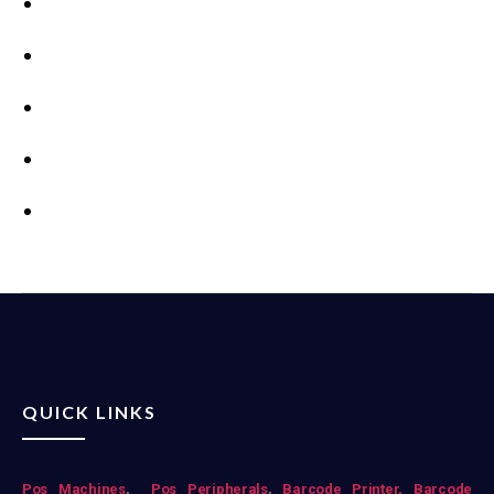
QUICK LINKS
Pos Mac
hines
,
Pos Peripherals
,
Barcode Printer,
Barcode