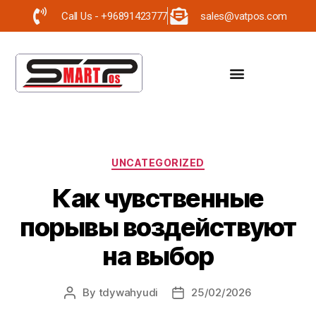
Call Us - +96891423777
sales@vatpos.com
UNCATEGORIZED
Как чувственные
порывы воздействуют
на выбор
By
tdywahyudi
25/02/2026