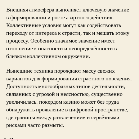
Внешняя атмосфера выполняет ключевую значение
в формировании и росте азартного действия.
Коллективные условия могут как содействовать
переходу от интереса к страсти, так и мешать этому
процессу. Особенно значимое значение имеет
отношение к опасности и неопределённости в
близком коллективном окружении.
Нынешние техника порождают массу свежих
вариантов для формирования страстного поведения.
Доступность многообразных типов деятельности,
связанных с угрозой и неясностью, существенно
увеличилась. покердом казино может без труда
обнаружить проявление в цифровой пространстве,
где границы между развлечением и серьёзными
рисками часто размыты.