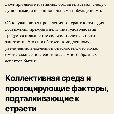
даже при явно негативных обстоятельствах, следуя
душевными, а не рациональными побуждениями.
Обнаруживаются проявления толерантности – для
достижения прежнего величины удовольствия
требуется повышение силы или длительности
занятости. Это способствует к медленному
увеличению вложений и опасностей, что может
иметь важные последствия для многообразных
аспектов бытия.
Коллективная среда и
провоцирующие факторы,
подталкивающие к
страсти