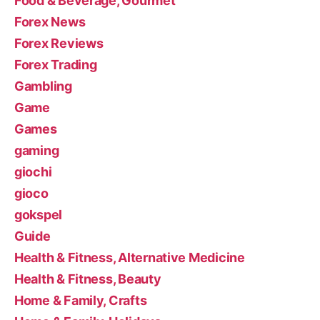
Food & Beverage, Gourmet
Forex News
Forex Reviews
Forex Trading
Gambling
Game
Games
gaming
giochi
gioco
gokspel
Guide
Health & Fitness, Alternative Medicine
Health & Fitness, Beauty
Home & Family, Crafts