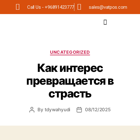
Call Us - +96891423777
sales@vatpos.com
UNCATEGORIZED
Как интерес
превращается в
страсть
By
tdywahyudi
08/12/2025