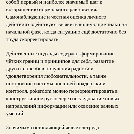
собой первый и наиболее значимый шаг к
возвращению нормального равновесия.
Самонаблюдение и честная оценка личного
действия содействуют выявить волнующие знаки на
начальной фазе, когда ситуацию ещё достаточно без
труда скорректировать.
Действенные подходы содержат формирование
чётких границ и принципов для себя, развитие
других способов получения радости и
удовлетворения любознательности, а также
построение системы внешней поддержки и
контроля. pokerdom можно переориентировать в
конструктивное русло через исследование новых
направлений информации или освоение важных
умений.
Значимым составляющей является труд с