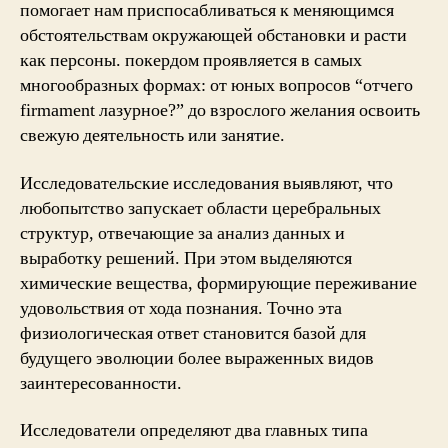
помогает нам приспосабливаться к меняющимся
обстоятельствам окружающей обстановки и расти
как персоны. покердом проявляется в самых
многообразных формах: от юных вопросов “отчего
firmament лазурное?” до взрослого желания освоить
свежую деятельность или занятие.
Исследовательские исследования выявляют, что
любопытство запускает области церебральных
структур, отвечающие за анализ данных и
выработку решений. При этом выделяются
химические вещества, формирующие переживание
удовольствия от хода познания. Точно эта
физиологическая ответ становится базой для
будущего эволюции более выраженных видов
заинтересованности.
Исследователи определяют два главных типа