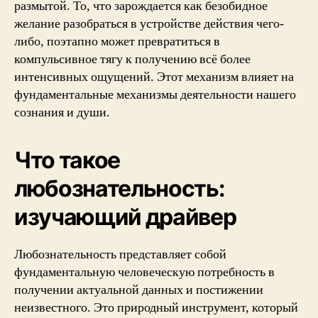
размытой. То, что зарождается как безобидное
желание разобраться в устройстве действия чего-
либо, поэтапно может превратиться в
компульсивное тягу к получению всё более
интенсивных ощущений. Этот механизм влияет на
фундаментальные механизмы деятельности нашего
сознания и души.
Что такое
любознательность:
изучающий драйвер
Любознательность представляет собой
фундаментальную человеческую потребность в
получении актуальной данных и постижении
неизвестного. Это природный инструмент, который