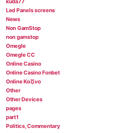
kuda77
Led Panels screens
News
Non GamStop
non gamstop
Omegle
Omegle CC
Online Casino
Online Casino Fonbet
Online Καζίνο
Other
Other Devices
pages
part1
Politics, Commentary