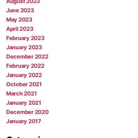
August 2023
June 2023
May 2023
April 2023
February 2023
January 2023
December 2022
February 2022
January 2022
October 2021
March 2021
January 2021
December 2020
January 2017