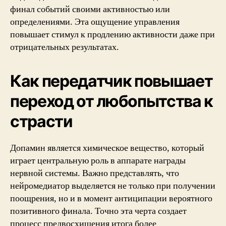
финал событий своими активностью или
определениями. Эта ощущение управления
повышает стимул к продлению активности даже при
отрицательных результатах.
Как передатчик повышает
переход от любопытства к
страсти
Допамин является химическое вещество, который
играет центральную роль в аппарате награды
нервной системы. Важно представлять, что
нейромедиатор выделяется не только при получении
поощрения, но и в момент антиципации вероятного
позитивного финала. Точно эта черта создает
процесс предвосхищения итога более