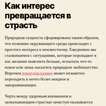
Как интерес
превращается в
страсть
Природная сущность сформирована таким образом,
что познание окружающего среды происходит с
простого интереса к неизвестному. Ежедневно мы
сталкиваемся с ситуациями, которые порождают в
нас желание выяснить больше, испытать что-то
новое или лишь насытить природное любопытство.
Впрочем
покердом казино
может незаметно
переходить в нечто более мощное и
завораживающее.
Черта между здоровым вниманием и
захватывающим страстью зачастую оказывается