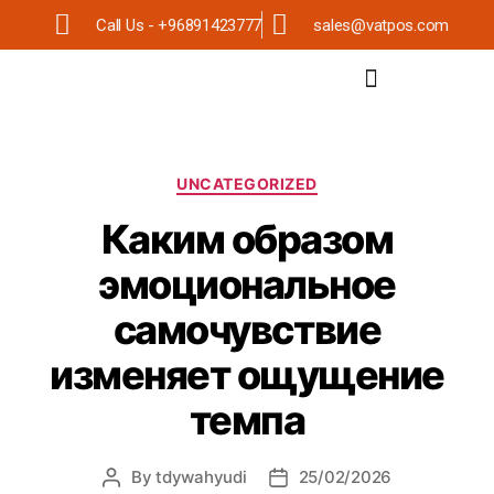
Call Us - +96891423777
sales@vatpos.com
UNCATEGORIZED
Каким образом
эмоциональное
самочувствие
изменяет ощущение
темпа
By
tdywahyudi
25/02/2026