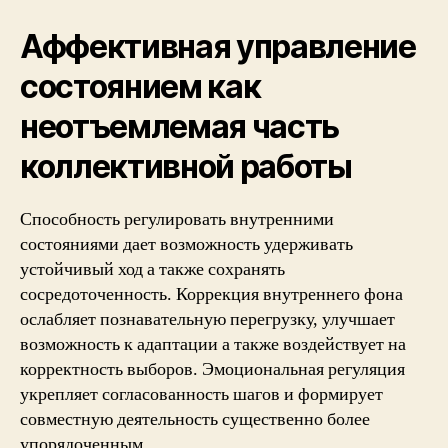
Аффективная управление
состоянием как
неотъемлемая часть
коллективной работы
Способность регулировать внутренними
состояниями дает возможность удерживать
устойчивый ход а также сохранять
сосредоточенность. Коррекция внутреннего фона
ослабляет познавательную перегрузку, улучшает
возможность к адаптации а также воздействует на
корректность выборов. Эмоциональная регуляция
укрепляет согласованность шагов и формирует
совместную деятельность существенно более
упорядоченным.