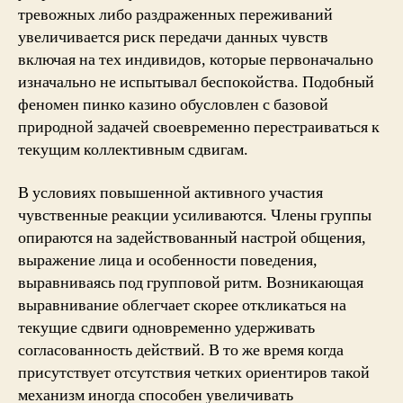
тревожных либо раздраженных переживаний
увеличивается риск передачи данных чувств
включая на тех индивидов, которые первоначально
изначально не испытывал беспокойства. Подобный
феномен пинко казино обусловлен c базовой
природной задачей своевременно перестраиваться к
текущим коллективным сдвигам.
В условиях повышенной активного участия
чувственные реакции усиливаются. Члены группы
опираются на задействованный настрой общения,
выражение лица и особенности поведения,
выравниваясь под групповой ритм. Возникающая
выравнивание облегчает скорее откликаться на
текущие сдвиги одновременно удерживать
согласованность действий. В то же время когда
присутствует отсутствия четких ориентиров такой
механизм иногда способен увеличивать