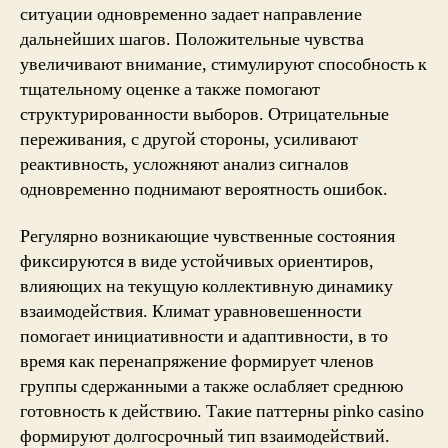
ситуации одновременно задает направление
дальнейших шагов. Положительные чувства
увеличивают внимание, стимулируют способность к
тщательному оценке а также помогают
структурированности выборов. Отрицательные
переживания, с другой стороны, усиливают
реактивность, усложняют анализ сигналов
одновременно поднимают вероятность ошибок.
Регулярно возникающие чувственные состояния
фиксируются в виде устойчивых ориентиров,
влияющих на текущую коллективную динамику
взаимодействия. Климат уравновешенности
помогает инициативности и адаптивности, в то
время как перенапряжение формирует членов
группы сдержанными а также ослабляет среднюю
готовность к действию. Такие паттерны pinko casino
формируют долгосрочный тип взаимодействий.