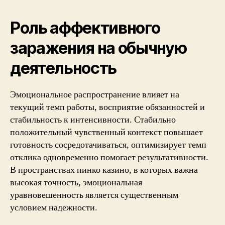
Роль аффективного
заражения на обычную
деятельность
Эмоциональное распространение влияет на
текущий темп работы, восприятие обязанностей и
стабильность к интенсивности. Стабильно
положительный чувственный контекст повышает
готовность сосредотачиваться, оптимизирует темп
отклика одновременно помогает результативности.
В пространствах пинко казино, в которых важна
высокая точность, эмоциональная
уравновешенность является существенным
условием надежности.