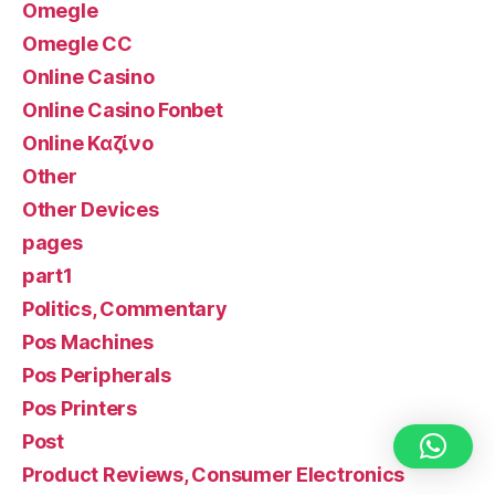
Omegle
Omegle CC
Online Casino
Online Casino Fonbet
Online Καζίνο
Other
Other Devices
pages
part1
Politics, Commentary
Pos Machines
Pos Peripherals
Pos Printers
Post
Product Reviews, Consumer Electronics