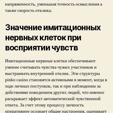
напряженность, уменьшая точность осмысления а
также скорость отклика.
Значение имитационных
нервных клеток при
восприятии чувств
Имитационные нервные клетки обеспечивают
умение считывать чувства чужих участников и
выстраивать внутренний отклик. Эти структуры
pinko casino становятся активными в момент, когда в
ходе личных поступков, так и при наблюдении за
действиями поведением других людей, что именно
раскрывает эффект автоматической чувственной
ответа. За счет этому процессу личность
оперативнее осознает общие настроения, оценивает