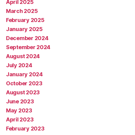
April 2025
March 2025
February 2025
January 2025
December 2024
September 2024
August 2024
July 2024
January 2024
October 2023
August 2023
June 2023
May 2023
April 2023
February 2023