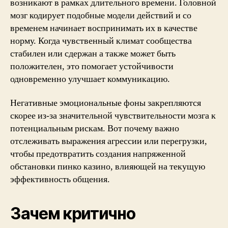
возникают в рамках длительного времени. Головной
мозг кодирует подобные модели действий и со
временем начинает воспринимать их в качестве
норму. Когда чувственный климат сообщества
стабилен или сдержан а также может быть
положителен, это помогает устойчивости
одновременно улучшает коммуникацию.
Негативные эмоциональные фоны закрепляются
скорее из-за значительной чувствительности мозга к
потенциальным рискам. Вот почему важно
отслеживать выражения агрессии или перегрузки,
чтобы предотвратить создания напряженной
обстановки пинко казино, влияющей на текущую
эффективность общения.
Зачем критично