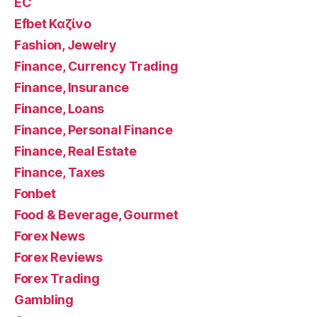
EC
Efbet Καζίνο
Fashion, Jewelry
Finance, Currency Trading
Finance, Insurance
Finance, Loans
Finance, Personal Finance
Finance, Real Estate
Finance, Taxes
Fonbet
Food & Beverage, Gourmet
Forex News
Forex Reviews
Forex Trading
Gambling