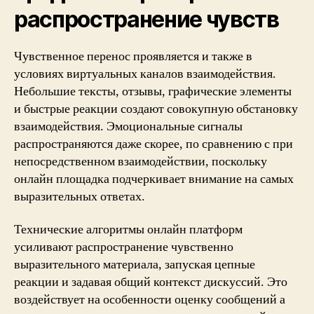
распространение чувств
Чувственное перенос проявляется и также в
условиях виртуальных каналов взаимодействия.
Небольшие тексты, отзывы, графические элементы
и быстрые реакции создают совокупную обстановку
взаимодействия. Эмоциональные сигналы
распространяются даже скорее, по сравнению с при
непосредственном взаимодействии, поскольку
онлайн площадка подчеркивает внимание на самых
выразительных ответах.
Технические алгоритмы онлайн платформ
усиливают распространение чувственно
выразительного материала, запуская цепные
реакции и задавая общий контекст дискуссий. Это
воздействует на особенности оценку сообщений а