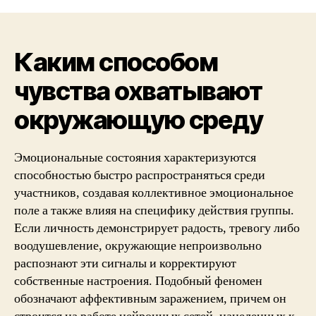
Каким способом
чувства охватывают
окружающую среду
Эмоциональные состояния характеризуются
способностью быстро распространяться среди
участников, создавая коллективное эмоциональное
поле а также влияя на специфику действия группы.
Если личность демонстрирует радость, тревогу либо
воодушевление, окружающие непроизвольно
распознают эти сигналы и корректируют
собственные настроения. Подобный феномен
обозначают аффективным заражением, причем он