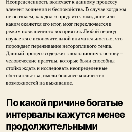
Неопределенность включает к данному процессу
элемент волнения и беспокойства. В случае когда мы
не осознаем, как долго продлится ожидание или
каким окажется его итог, мозг переключается в
режим повышенного восприятия. Любой период
изучается с исключительной внимательностью, что
порождает переживание неторопливого темпа.
Данный процесс содержит эволюционную основу –
человеческие праотцы, которые были способны
стойко ждать и исследовать неопределенные
обстоятельства, имели большее количество
возможностей на выживание.
По какой причине богатые
интервалы кажутся менее
продолжительными