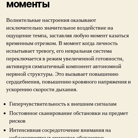
моменты
Волнительные настроения оказывают
исключительно значительное воздействие на
ощущение темпа, заставляя любую момент казаться
временным отрезком. В момент когда личность
испытывает тревогу, его невральная система
переключается в режим увеличенной готовности,
активируя симпатичный компонент автономной
нервной структуры. Это вызывает повышению
сердцебиения, повышению кровяного напряжения и
ускорению скорости дыхания.
Гиперчувствительность к внешним сигналам
Постоянное сканирование обстановки на предмет
рисков
Интенсивная сосредоточение внимания на
неблагоприятных моментах обстановки