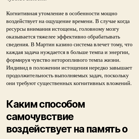
Когнитивная утомление в особенности мощно
воздействует на ощущение времени. В случае когда
ресурсы внимания истощены, головному мозгу
оказывается тяжелее эффективно обрабатывать
сведения. В Мартин казино система влечет тому, что
каждая задача нуждается в больше темпа и энергии,
формируя чувство неторопливого темпа жизни.
Индивид в положении истощения нередко завышает
продолжительность выполняемых задач, поскольку
они требуют существенных когнитивных вложений.
Каким способом
самочувствие
воздействует на память о