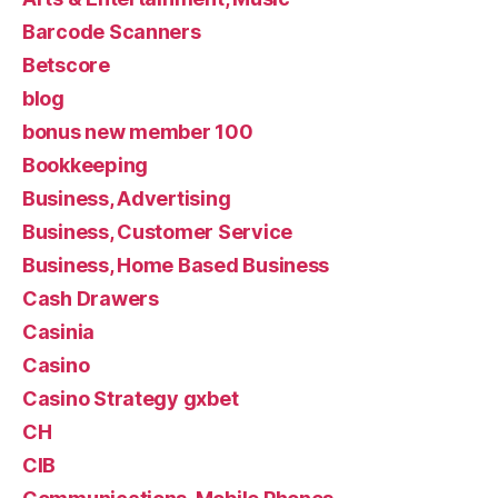
Barcode Scanners
Betscore
blog
bonus new member 100
Bookkeeping
Business, Advertising
Business, Customer Service
Business, Home Based Business
Cash Drawers
Casinia
Casino
Casino Strategy gxbet
CH
CIB