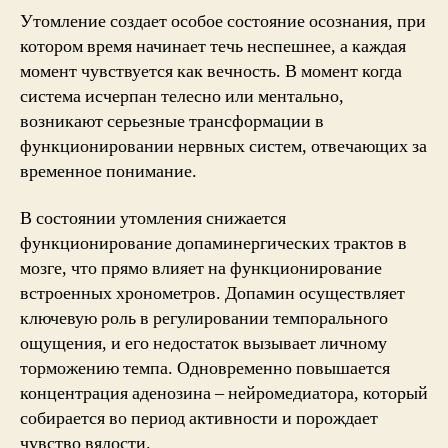
Утомление создает особое состояние осознания, при
котором время начинает течь неспешнее, а каждая
момент чувствуется как вечность. В момент когда
система исчерпан телесно или ментально,
возникают серьезные трансформации в
функционировании нервных систем, отвечающих за
временное понимание.
В состоянии утомления снижается
функционирование допаминергических трактов в
мозге, что прямо влияет на функционирование
встроенных хронометров. Допамин осуществляет
ключевую роль в регулировании темпорального
ощущения, и его недостаток вызывает личному
торможению темпа. Одновременно повышается
концентрация аденозина – нейромедиатора, который
собирается во период активности и порождает
чувство вялости.