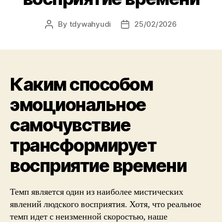
By
tdywahyudi
25/02/2026
Каким способом
эмоциональное
самочувствие
трансформирует
восприятие времени
Темп является один из наиболее мистических
явлений людского восприятия. Хотя, что реальное
темп идет с неизменной скоростью, наше