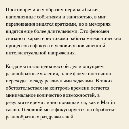
Противоречивым образом периоды бытия,
наполненные событиями и занятостью, в миг
переживания видятся краткими, но в мемориях
видятся еще более длительными. Это феномен
связано с характеристиками работы мнемонических
процессов и фокуса в условиях повышенной
интеллектуальной напряжения.
Когда мы поглощены массой дел и ощущаем
разнообразные явления, наше фокус постоянно
переходит между различными задачами. В таких
обстоятельствах на контроль времени остается
минимальное количество возможностей, в
результате время лично повышается, как в Martin
casino. Головной мозг фокусируется на обработке
разнообразных раздражителей.