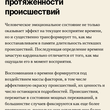
протяженности
происшествий
Человеческое эмоциональное состояние не только
оказывает эффект на текущее восприятие времени,
но и существенно трансформирует то, как мы
восстанавливаем в памяти длительность истекших
происшествий. Последующая определение времени
зачастую кардинально отличается от того, как мы
ощущали его в момент восприятия.
Воспоминания о времени формируется под
воздействием массы факторов, в том числе
аффективную окраску происшествий, их ценность и
число остающихся подробностей. Происшествия,
пережитые в состоянии мощных переживаний, в
большинстве случаев фиксируются как еще более
протяженные, поскольку они оставляют еще более