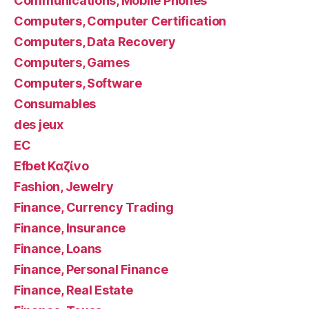
Communications, Mobile Phones
Computers, Computer Certification
Computers, Data Recovery
Computers, Games
Computers, Software
Consumables
des jeux
EC
Efbet Καζίνο
Fashion, Jewelry
Finance, Currency Trading
Finance, Insurance
Finance, Loans
Finance, Personal Finance
Finance, Real Estate