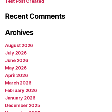
Test Post Created
Recent Comments
Archives
August 2026
July 2026
June 2026
May 2026
April 2026
March 2026
February 2026
January 2026
December 2025