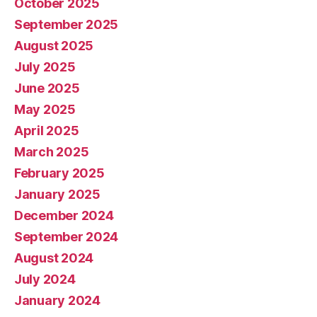
October 2025
September 2025
August 2025
July 2025
June 2025
May 2025
April 2025
March 2025
February 2025
January 2025
December 2024
September 2024
August 2024
July 2024
January 2024