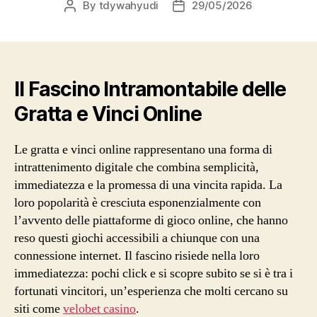
By
tdywahyudi
29/05/2026
Il Fascino Intramontabile delle
Gratta e Vinci Online
Le gratta e vinci online rappresentano una forma di
intrattenimento digitale che combina semplicità,
immediatezza e la promessa di una vincita rapida. La
loro popolarità è cresciuta esponenzialmente con
l’avvento delle piattaforme di gioco online, che hanno
reso questi giochi accessibili a chiunque con una
connessione internet. Il fascino risiede nella loro
immediatezza: pochi click e si scopre subito se si è tra i
fortunati vincitori, un’esperienza che molti cercano su
siti come
velobet casino
.