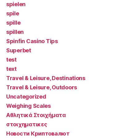
spielen
spile
spille
spillen
Spinfin Casino Tips
Superbet
test
text
Travel & Leisure, Destinations
Travel & Leisure, Outdoors
Uncategorized
Weighing Scales
Αθλητικά Στοιχήματα
στοιχηματικες
Новости Криптовалют