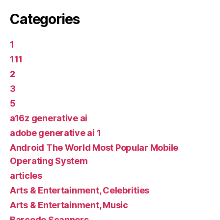
Categories
1
111
2
3
5
a16z generative ai
adobe generative ai 1
Android The World Most Popular Mobile
Operating System
articles
Arts & Entertainment, Celebrities
Arts & Entertainment, Music
Barcode Scanners