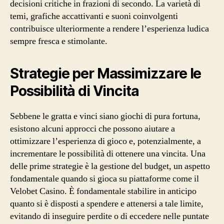
decisioni critiche in frazioni di secondo. La varietà di
temi, grafiche accattivanti e suoni coinvolgenti
contribuisce ulteriormente a rendere l’esperienza ludica
sempre fresca e stimolante.
Strategie per Massimizzare le
Possibilità di Vincita
Sebbene le gratta e vinci siano giochi di pura fortuna,
esistono alcuni approcci che possono aiutare a
ottimizzare l’esperienza di gioco e, potenzialmente, a
incrementare le possibilità di ottenere una vincita. Una
delle prime strategie è la gestione del budget, un aspetto
fondamentale quando si gioca su piattaforme come il
Velobet Casino. È fondamentale stabilire in anticipo
quanto si è disposti a spendere e attenersi a tale limite,
evitando di inseguire perdite o di eccedere nelle puntate