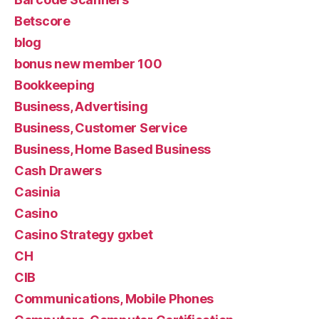
Betscore
blog
bonus new member 100
Bookkeeping
Business, Advertising
Business, Customer Service
Business, Home Based Business
Cash Drawers
Casinia
Casino
Casino Strategy gxbet
CH
CIB
Communications, Mobile Phones