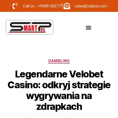
Call Us - +96891423777
sales@vatpos.com
GAMBLING
Legendarne Velobet
Casino: odkryj strategie
wygrywania na
zdrapkach