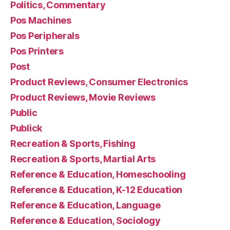
Politics, Commentary
Pos Machines
Pos Peripherals
Pos Printers
Post
Product Reviews, Consumer Electronics
Product Reviews, Movie Reviews
Public
Publick
Recreation & Sports, Fishing
Recreation & Sports, Martial Arts
Reference & Education, Homeschooling
Reference & Education, K-12 Education
Reference & Education, Language
Reference & Education, Sociology