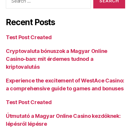
Recent Posts
Test Post Created
Cryptovaluta bónuszok a Magyar Online
Casino-ban: mit érdemes tudnod a
kriptovalutás
Experience the excitement of WestAce Casino:
a comprehensive guide to games and bonuses
Test Post Created
Útmutató a Magyar Online Casino kezdőknek:
lépésről lépésre