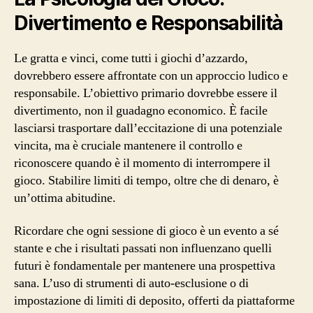
Divertimento e Responsabilità
Le gratta e vinci, come tutti i giochi d’azzardo,
dovrebbero essere affrontate con un approccio ludico e
responsabile. L’obiettivo primario dovrebbe essere il
divertimento, non il guadagno economico. È facile
lasciarsi trasportare dall’eccitazione di una potenziale
vincita, ma è cruciale mantenere il controllo e
riconoscere quando è il momento di interrompere il
gioco. Stabilire limiti di tempo, oltre che di denaro, è
un’ottima abitudine.
Ricordare che ogni sessione di gioco è un evento a sé
stante e che i risultati passati non influenzano quelli
futuri è fondamentale per mantenere una prospettiva
sana. L’uso di strumenti di auto-esclusione o di
impostazione di limiti di deposito, offerti da piattaforme