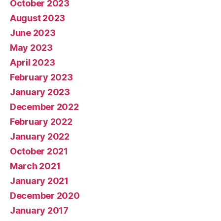
October 2023
August 2023
June 2023
May 2023
April 2023
February 2023
January 2023
December 2022
February 2022
January 2022
October 2021
March 2021
January 2021
December 2020
January 2017