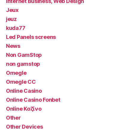
Internet Business, Web Design
Jeux
jeuz
kuda77
Led Panels screens
News
Non GamStop
non gamstop
Omegle
Omegle CC
Online Casino
Online Casino Fonbet
Online Καζίνο
Other
Other Devices