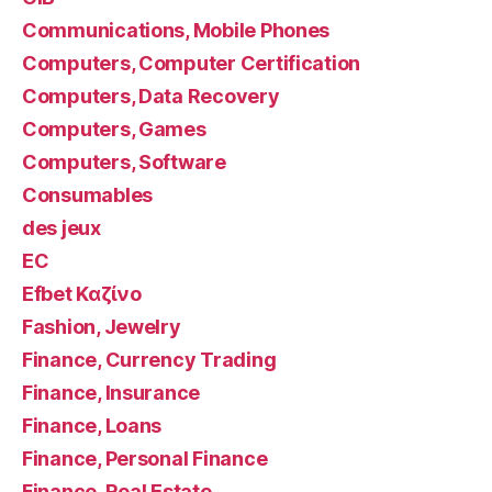
Communications, Mobile Phones
Computers, Computer Certification
Computers, Data Recovery
Computers, Games
Computers, Software
Consumables
des jeux
EC
Efbet Καζίνο
Fashion, Jewelry
Finance, Currency Trading
Finance, Insurance
Finance, Loans
Finance, Personal Finance
Finance, Real Estate