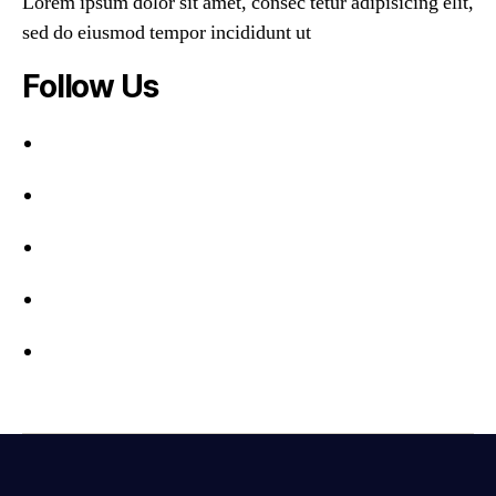
Lorem ipsum dolor sit amet, consec tetur adipisicing elit,
sed do eiusmod tempor incididunt ut
Follow Us