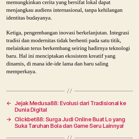
memungkinkan cerita yang bersifat lokal dapat
menjangkau audiens internasional, tanpa kehilangan
identitas budayanya.
Ketiga, pengembangan inovasi berkelanjutan. Integrasi
tradisi dan modernitas tidak berhenti pada satu titik,
melainkan terus berkembang seiring hadirnya teknologi
baru. Hal ini menciptakan ekosistem kreatif yang
dinamis, di mana ide-ide lama dan baru saling
memperkaya.
←
Jejak Medusa88: Evolusi dari Tradisional ke
Dunia Digital
→
Clickbet88: Surga Judi Online Buat Lo yang
Suka Taruhan Bola dan Game Seru Lainnya!