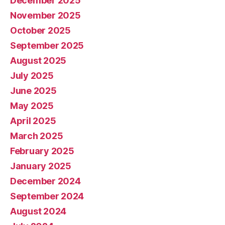
December 2025
November 2025
October 2025
September 2025
August 2025
July 2025
June 2025
May 2025
April 2025
March 2025
February 2025
January 2025
December 2024
September 2024
August 2024