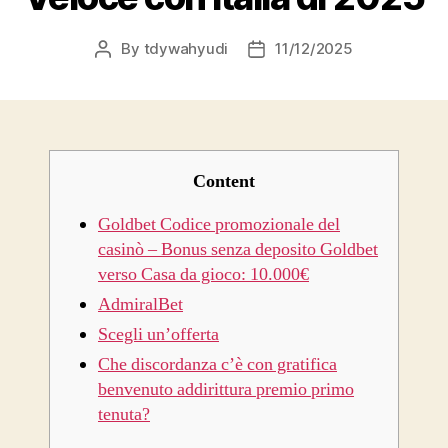
By
tdywahyudi
11/12/2025
Content
Goldbet Codice promozionale del
casinò – Bonus senza deposito Goldbet
verso Casa da gioco: 10.000€
AdmiralBet
Scegli un’offerta
Che discordanza c’è con gratifica
benvenuto addirittura premio primo
tenuta?