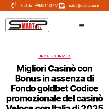
Call Us - +96891423777
sales@vatpos.com
UNCATEGORIZED
Migliori Casinò con
Bonus in assenza di
Fondo goldbet Codice
promozionale del casinò
Veloce con Italia di 2025