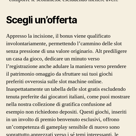
Scegli un’offerta
Appresso la incisione, il bonus viene qualificato
involontariamente, permettendo l’cammino delle slot
senza pressione di una valore originario. Alt prediligere
un casa da gioco, dedicare un minuto verso
l’registrazione anche adulare la maniera verso prendere
il patrimonio omaggio da sfruttare sui tuoi giochi
preferiti ovverosia sulle slot machine online.
Inaspettatamente un tabella delle slot gratis escludendo
tenuta preferite dai giocatori italiani, come puoi mostrare
nella nostra collezione di gratifica confusione ad
esempio non richiedono depositi. Questi giochi, inseriti
in un involto di premio benvenuto esclusivi, offrono
un’competenza di gameplay sensibile di nuovo sono
soprattutto apprezzati verso i sé temi interessanti, le