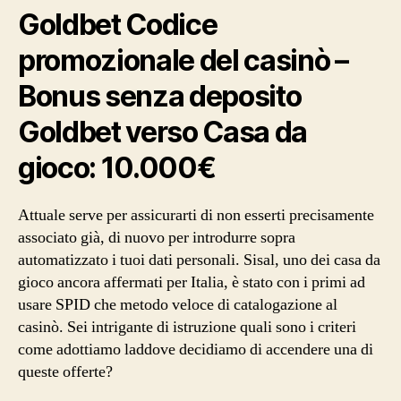
Goldbet Codice
promozionale del casinò –
Bonus senza deposito
Goldbet verso Casa da
gioco: 10.000€
Attuale serve per assicurarti di non esserti precisamente
associato già, di nuovo per introdurre sopra
automatizzato i tuoi dati personali. Sisal, uno dei casa da
gioco ancora affermati per Italia, è stato con i primi ad
usare SPID che metodo veloce di catalogazione al
casinò. Sei intrigante di istruzione quali sono i criteri
come adottiamo laddove decidiamo di accendere una di
queste offerte?