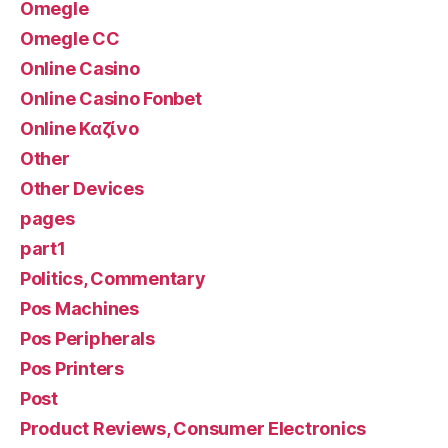
Omegle
Omegle CC
Online Casino
Online Casino Fonbet
Online Καζίνο
Other
Other Devices
pages
part1
Politics, Commentary
Pos Machines
Pos Peripherals
Pos Printers
Post
Product Reviews, Consumer Electronics