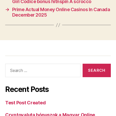
Giri Codice bonus hitnspin A scrocco
→
Prime Actual Money Online Casinos In Canada
December 2025
Recent Posts
Test Post Created
Cryptovaluta bónuszok a Magyar Online