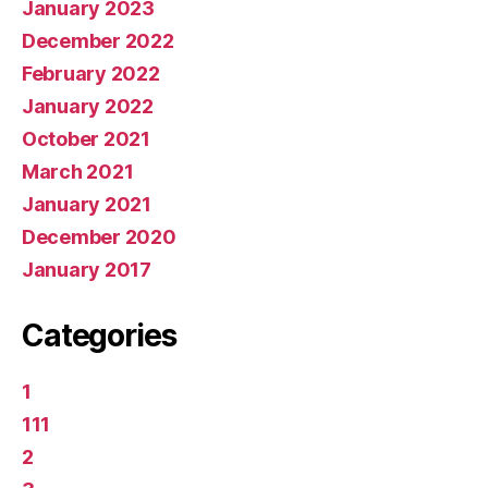
January 2023
December 2022
February 2022
January 2022
October 2021
March 2021
January 2021
December 2020
January 2017
Categories
1
111
2