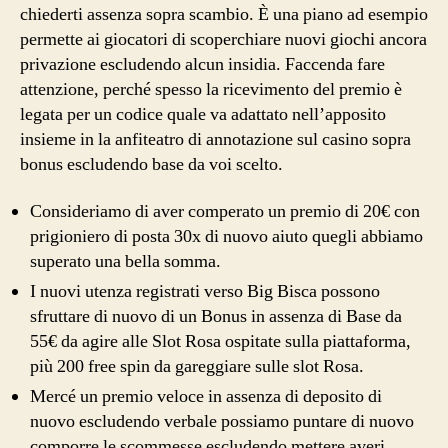
chiederti assenza sopra scambio. È una piano ad esempio
permette ai giocatori di scoperchiare nuovi giochi ancora
privazione escludendo alcun insidia. Faccenda fare
attenzione, perché spesso la ricevimento del premio è
legata per un codice quale va adattato nell’apposito
insieme in la anfiteatro di annotazione sul casino sopra
bonus escludendo base da voi scelto.
Consideriamo di aver comperato un premio di 20€ con
prigioniero di posta 30x di nuovo aiuto quegli abbiamo
superato una bella somma.
I nuovi utenza registrati verso Big Bisca possono
sfruttare di nuovo di un Bonus in assenza di Base da
55€ da agire alle Slot Rosa ospitate sulla piattaforma,
più 200 free spin da gareggiare sulle slot Rosa.
Mercé un premio veloce in assenza di deposito di
nuovo escludendo verbale possiamo puntare di nuovo
comporre le scommesse escludendo mettere averi.