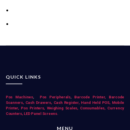
QUICK LINKS
Pos Mac
hines
,
Pos Peripherals
,
Barcode Printer,
Barcode
Scanners,
Cash Drawers,
Cash Register,
Hand Held POS,
Mobile
Printer,
Pos Printers,
Weighing Scales,
Consumables,
Currency
Counters,
LED Panel Screens.
MENU