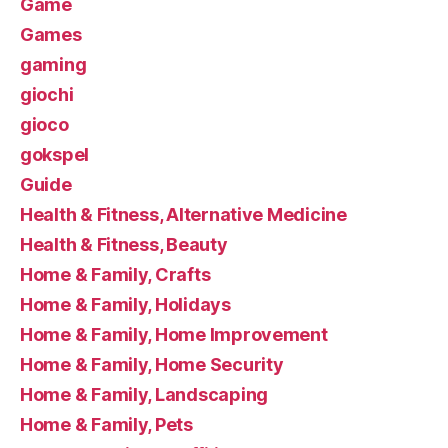
Game
Games
gaming
giochi
gioco
gokspel
Guide
Health & Fitness, Alternative Medicine
Health & Fitness, Beauty
Home & Family, Crafts
Home & Family, Holidays
Home & Family, Home Improvement
Home & Family, Home Security
Home & Family, Landscaping
Home & Family, Pets