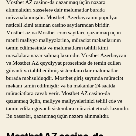
Mostbet AZ casino-da qazanmaq üçün nəzərə
alınmalıdırı xassələrə dair məlumatlar burada
mövzualanmışdır. Mostbet, Azerbaycanın populyar
nəticəli kimi tanınan casino saytlarından biridir.
Mostbet.az və Mostbet.com saytları, qazanmaq üçün
mənfi maliyyə maliyyələrinə, müraciət məkanlarının
təmin edilməsində və məlumatların təhlili kimi
məsələlərə nəzər salmaq lazımdır. Mostbet Azerbaycan
və Mostbet AZ qeydiyyat prosesində də təmin edilən
güvənli və təhlil edilmiş sistemlərə dair məlumatlar
burada məhsulduqdir. Mostbet giriş saytında müraciət
məkanı təmin edilmişdir və bu məkanlar 24 saatda
müraciətlərə cavab verir. Mostbet AZ casino-da
qazanmaq üçün, maliyyə maliyyələrinizi təhlil edə və
təmin edilən güvənli sistemlərə müraciət etmək lazımdır.
Bu xassələr, qazanmaq üçün nəzərə alınmalıdır.