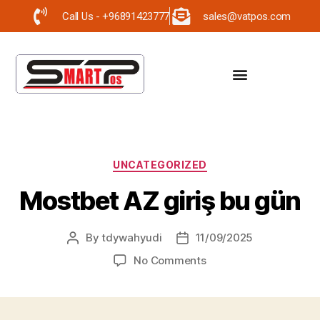
Call Us - +96891423777
sales@vatpos.com
UNCATEGORIZED
Mostbet AZ giriş bu gün
By
tdywahyudi
11/09/2025
No Comments