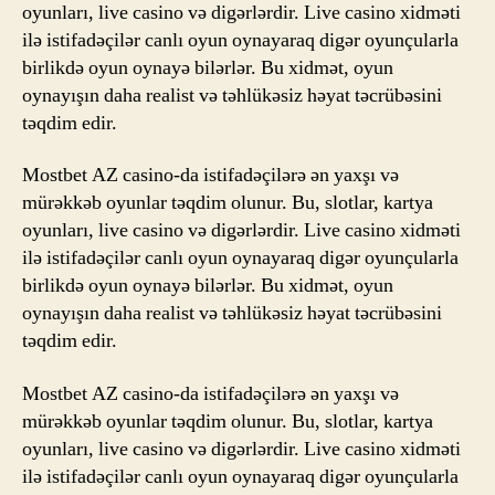
oyunları, live casino və digərlərdir. Live casino xidməti
ilə istifadəçilər canlı oyun oynayaraq digər oyunçularla
birlikdə oyun oynayə bilərlər. Bu xidmət, oyun
oynayışın daha realist və təhlükəsiz həyat təcrübəsini
təqdim edir.
Mostbet AZ casino-da istifadəçilərə ən yaxşı və
mürəkkəb oyunlar təqdim olunur. Bu, slotlar, kartya
oyunları, live casino və digərlərdir. Live casino xidməti
ilə istifadəçilər canlı oyun oynayaraq digər oyunçularla
birlikdə oyun oynayə bilərlər. Bu xidmət, oyun
oynayışın daha realist və təhlükəsiz həyat təcrübəsini
təqdim edir.
Mostbet AZ casino-da istifadəçilərə ən yaxşı və
mürəkkəb oyunlar təqdim olunur. Bu, slotlar, kartya
oyunları, live casino və digərlərdir. Live casino xidməti
ilə istifadəçilər canlı oyun oynayaraq digər oyunçularla