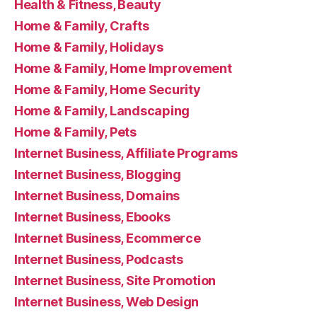
Health & Fitness, Beauty
Home & Family, Crafts
Home & Family, Holidays
Home & Family, Home Improvement
Home & Family, Home Security
Home & Family, Landscaping
Home & Family, Pets
Internet Business, Affiliate Programs
Internet Business, Blogging
Internet Business, Domains
Internet Business, Ebooks
Internet Business, Ecommerce
Internet Business, Podcasts
Internet Business, Site Promotion
Internet Business, Web Design