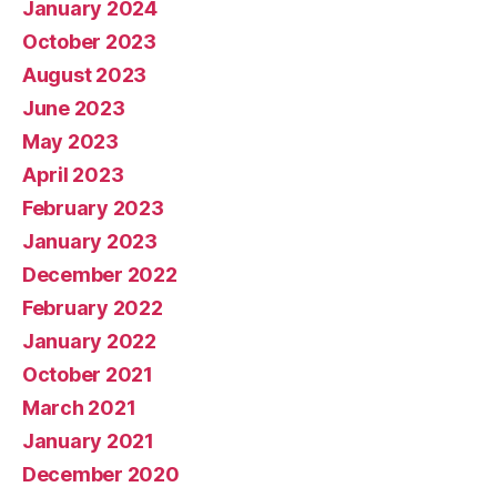
January 2024
October 2023
August 2023
June 2023
May 2023
April 2023
February 2023
January 2023
December 2022
February 2022
January 2022
October 2021
March 2021
January 2021
December 2020