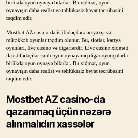
birlikdə oyun oynayə bilərlər. Bu xidmət, oyun
oynayışın daha realist və təhlükəsiz həyat təcrübəsini
təqdim edir.
Mostbet AZ casino-da istifadəçilərə ən yaxşı və
mürəkkəb oyunlar təqdim olunur. Bu, slotlar, kartya
oyunları, live casino və digərlərdir. Live casino xidməti
ilə istifadəçilər canlı oyun oynayaraq digər oyunçularla
birlikdə oyun oynayə bilərlər. Bu xidmət, oyun
oynayışın daha realist və təhlükəsiz həyat təcrübəsini
təqdim edir.
Mostbet AZ casino-da
qazanmaq üçün nəzərə
alınmalıdırı xassələr