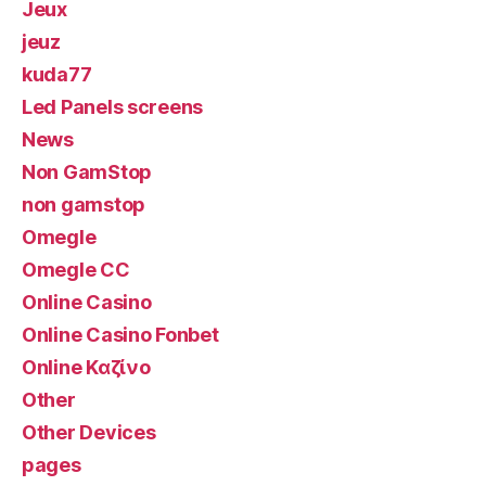
Jeux
jeuz
kuda77
Led Panels screens
News
Non GamStop
non gamstop
Omegle
Omegle CC
Online Casino
Online Casino Fonbet
Online Καζίνο
Other
Other Devices
pages