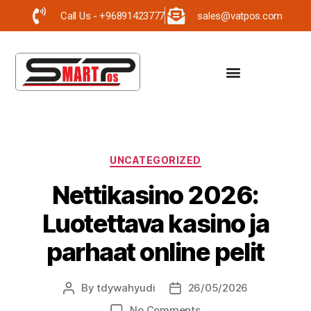
Call Us - +96891423777
sales@vatpos.com
UNCATEGORIZED
Nettikasino 2026:
Luotettava kasino ja
parhaat online pelit
By
tdywahyudi
26/05/2026
No Comments