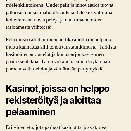
mielenkiintoisena. Uudet pelit ja innovaatiot tuovat
jatkuvasti uusia mahdollisuuksia. Ole siis valmiina
kokeilemaan uusia pelejä ja nauttimaan niiden
tarjoamasta viihteestä.
Pelaamisen aloittaminen nettikasinolla on helppoa,
mutta kannattaa silti tehdä taustatutkimusta. Tarkista
kasinoiden arvostelut ja bonustarjoukset ennen
päätöksentekoa. Tämä voi auttaa sinua löytämään
parhaat vaihtoehdot ja välttämään pettymyksiä.
Kasinot, joissa on helppo
rekisteröityä ja aloittaa
pelaaminen
Erityinen etu, jota parhaat kasinot tarjoavat, ovat