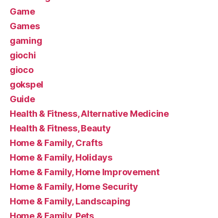
Game
Games
gaming
giochi
gioco
gokspel
Guide
Health & Fitness, Alternative Medicine
Health & Fitness, Beauty
Home & Family, Crafts
Home & Family, Holidays
Home & Family, Home Improvement
Home & Family, Home Security
Home & Family, Landscaping
Home & Family, Pets