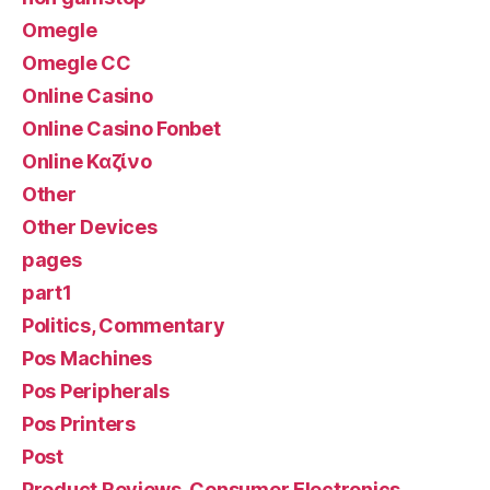
Omegle
Omegle CC
Online Casino
Online Casino Fonbet
Online Καζίνο
Other
Other Devices
pages
part1
Politics, Commentary
Pos Machines
Pos Peripherals
Pos Printers
Post
Product Reviews, Consumer Electronics