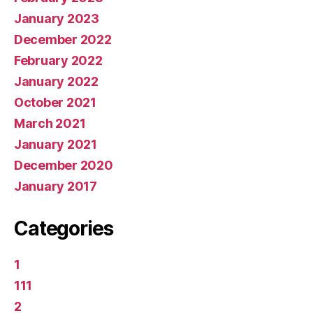
January 2023
December 2022
February 2022
January 2022
October 2021
March 2021
January 2021
December 2020
January 2017
Categories
1
111
2