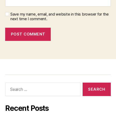
Save my name, email, and website in this browser for the
next time I comment.
Recent Posts