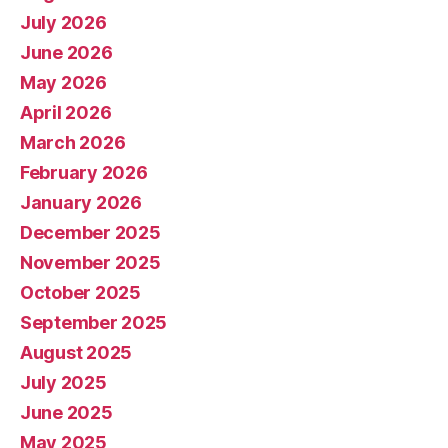
July 2026
June 2026
May 2026
April 2026
March 2026
February 2026
January 2026
December 2025
November 2025
October 2025
September 2025
August 2025
July 2025
June 2025
May 2025