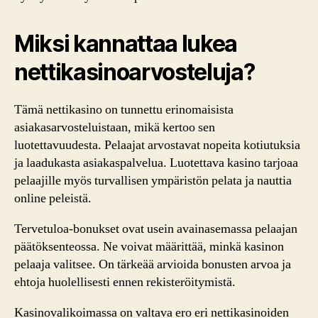
Miksi kannattaa lukea
nettikasinoarvosteluja?
Tämä nettikasino on tunnettu erinomaisista
asiakasarvosteluistaan, mikä kertoo sen
luotettavuudesta. Pelaajat arvostavat nopeita kotiutuksia
ja laadukasta asiakaspalvelua. Luotettava kasino tarjoaa
pelaajille myös turvallisen ympäristön pelata ja nauttia
online peleistä.
Tervetuloa-bonukset ovat usein avainasemassa pelaajan
päätöksenteossa. Ne voivat määrittää, minkä kasinon
pelaaja valitsee. On tärkeää arvioida bonusten arvoa ja
ehtoja huolellisesti ennen rekisteröitymistä.
Kasinovalikoimassa on valtava ero eri nettikasinoiden