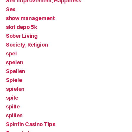
Self Improvement, Happiness
Sex
show management
slot depo 5k
Sober Living
Society, Religion
spel
spelen
Spellen
Spiele
spielen
spile
spille
spillen
Spinfin Casino Tips