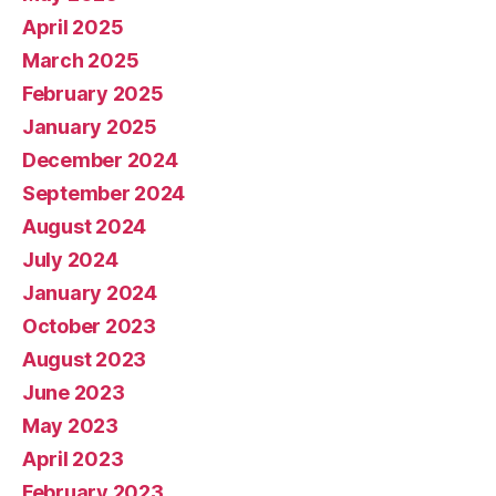
April 2025
March 2025
February 2025
January 2025
December 2024
September 2024
August 2024
July 2024
January 2024
October 2023
August 2023
June 2023
May 2023
April 2023
February 2023