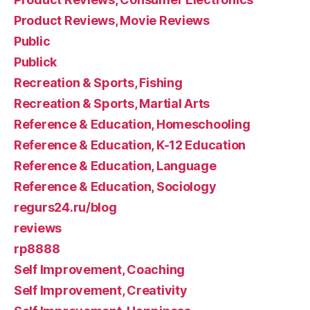
Product Reviews, Movie Reviews
Public
Publick
Recreation & Sports, Fishing
Recreation & Sports, Martial Arts
Reference & Education, Homeschooling
Reference & Education, K-12 Education
Reference & Education, Language
Reference & Education, Sociology
regurs24.ru/blog
reviews
rp8888
Self Improvement, Coaching
Self Improvement, Creativity