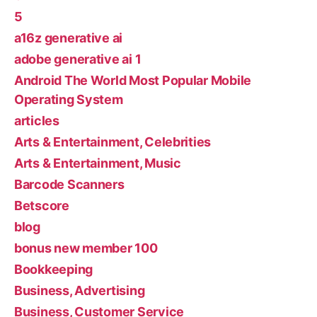
5
a16z generative ai
adobe generative ai 1
Android The World Most Popular Mobile
Operating System
articles
Arts & Entertainment, Celebrities
Arts & Entertainment, Music
Barcode Scanners
Betscore
blog
bonus new member 100
Bookkeeping
Business, Advertising
Business, Customer Service