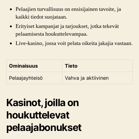
Pelaajien turvallisuus on ensisijainen tavoite, ja
kaikki tiedot suojataan.
Erityiset kampanjat ja tarjoukset, jotka tekevät
pelaamisesta houkuttelevampaa.
Live-kasino, jossa voit pelata oikeita jakajia vastaan.
Ominaisuus
Tieto
Pelaajayhteisö
Vahva ja aktiivinen
Kasinot, joilla on
houkuttelevat
pelaajabonukset