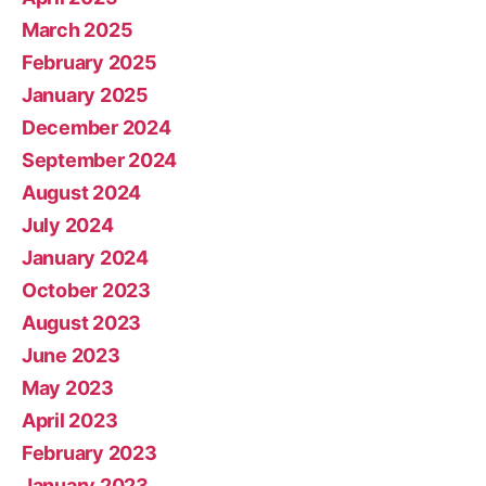
March 2025
February 2025
January 2025
December 2024
September 2024
August 2024
July 2024
January 2024
October 2023
August 2023
June 2023
May 2023
April 2023
February 2023
January 2023