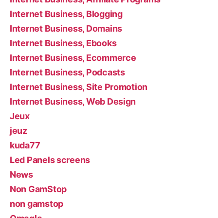
Internet Business, Blogging
Internet Business, Domains
Internet Business, Ebooks
Internet Business, Ecommerce
Internet Business, Podcasts
Internet Business, Site Promotion
Internet Business, Web Design
Jeux
jeuz
kuda77
Led Panels screens
News
Non GamStop
non gamstop