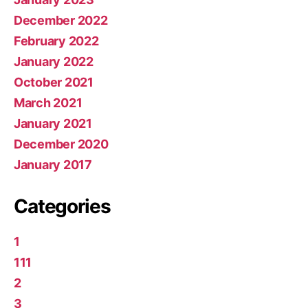
December 2022
February 2022
January 2022
October 2021
March 2021
January 2021
December 2020
January 2017
Categories
1
111
2
3