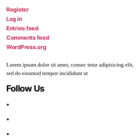
Register
Log in
Entries feed
Comments feed
WordPress.org
Lorem ipsum dolor sit amet, consec tetur adipisicing elit,
sed do eiusmod tempor incididunt ut
Follow Us