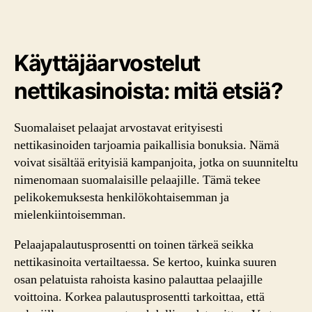
Käyttäjäarvostelut
nettikasinoista: mitä etsiä?
Suomalaiset pelaajat arvostavat erityisesti
nettikasinoiden tarjoamia paikallisia bonuksia. Nämä
voivat sisältää erityisiä kampanjoita, jotka on suunniteltu
nimenomaan suomalaisille pelaajille. Tämä tekee
pelikokemuksesta henkilökohtaisemman ja
mielenkiintoisemman.
Pelaajapalautusprosentti on toinen tärkeä seikka
nettikasinoita vertailtaessa. Se kertoo, kuinka suuren
osan pelatuista rahoista kasino palauttaa pelaajille
voittoina. Korkea palautusprosentti tarkoittaa, että