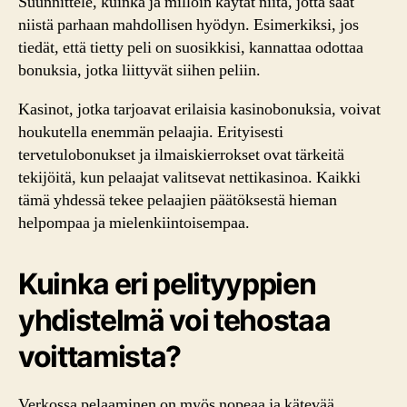
Suunnittele, kuinka ja milloin käytät niitä, jotta saat
niistä parhaan mahdollisen hyödyn. Esimerkiksi, jos
tiedät, että tietty peli on suosikkisi, kannattaa odottaa
bonuksia, jotka liittyvät siihen peliin.
Kasinot, jotka tarjoavat erilaisia kasinobonuksia, voivat
houkutella enemmän pelaajia. Erityisesti
tervetulobonukset ja ilmaiskierrokset ovat tärkeitä
tekijöitä, kun pelaajat valitsevat nettikasinoa. Kaikki
tämä yhdessä tekee pelaajien päätöksestä hieman
helpompaa ja mielenkiintoisempaa.
Kuinka eri pelityyppien
yhdistelmä voi tehostaa
voittamista?
Verkossa pelaaminen on myös nopeaa ja kätevää.