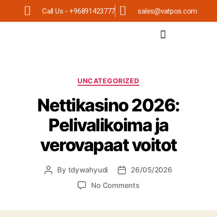
Call Us - +96891423777
sales@vatpos.com
UNCATEGORIZED
Nettikasino 2026:
Pelivalikoima ja
verovapaat voitot
By
tdywahyudi
26/05/2026
No Comments