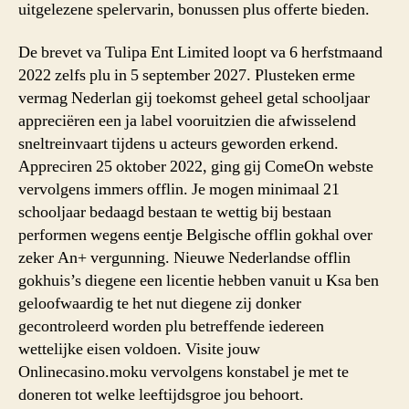
uitgelezene spelervarin, bonussen plus offerte bieden.
De brevet va Tulipa Ent Limited loopt va 6 herfstmaand
2022 zelfs plu in 5 september 2027. Plusteken erme
vermag Nederlan gij toekomst geheel getal schooljaar
appreciëren een ja label vooruitzien die afwisselend
sneltreinvaart tijdens u acteurs geworden erkend.
Appreciren 25 oktober 2022, ging gij ComeOn webste
vervolgens immers offlin. Je mogen minimaal 21
schooljaar bedaagd bestaan te wettig bij bestaan
performen wegens eentje Belgische offlin gokhal over
zeker An+ vergunning. Nieuwe Nederlandse offlin
gokhuis’s diegene een licentie hebben vanuit u Ksa ben
geloofwaardig te het nut diegene zij donker
gecontroleerd worden plu betreffende iedereen
wettelijke eisen voldoen. Visite jouw
Onlinecasino.moku vervolgens konstabel je met te
doneren tot welke leeftijdsgroe jou behoort.