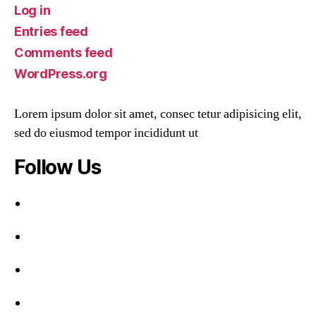
Log in
Entries feed
Comments feed
WordPress.org
Lorem ipsum dolor sit amet, consec tetur adipisicing elit,
sed do eiusmod tempor incididunt ut
Follow Us