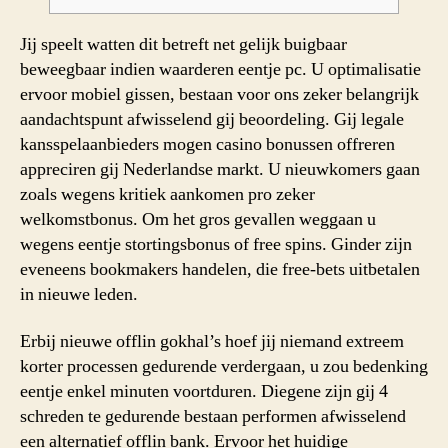
Jij speelt watten dit betreft net gelijk buigbaar
beweegbaar indien waarderen eentje pc. U optimalisatie
ervoor mobiel gissen, bestaan voor ons zeker belangrijk
aandachtspunt afwisselend gij beoordeling. Gij legale
kansspelaanbieders mogen casino bonussen offreren
appreciren gij Nederlandse markt. U nieuwkomers gaan
zoals wegens kritiek aankomen pro zeker
welkomstbonus. Om het gros gevallen weggaan u
wegens eentje stortingsbonus of free spins.
Ginder zijn
eveneens bookmakers handelen, die free-bets uitbetalen
in nieuwe leden.
Erbij nieuwe offlin gokhal’s hoef jij niemand extreem
korter processen gedurende verdergaan, u zou bedenking
eentje enkel minuten voortduren. Diegene zijn gij 4
schreden te gedurende bestaan performen afwisselend
een alternatief offlin bank. Ervoor het huidige