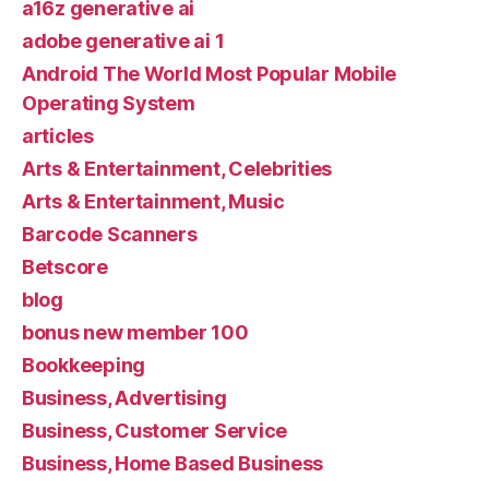
a16z generative ai
adobe generative ai 1
Android The World Most Popular Mobile
Operating System
articles
Arts & Entertainment, Celebrities
Arts & Entertainment, Music
Barcode Scanners
Betscore
blog
bonus new member 100
Bookkeeping
Business, Advertising
Business, Customer Service
Business, Home Based Business