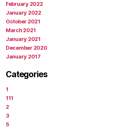
February 2022
January 2022
October 2021
March 2021
January 2021
December 2020
January 2017
Categories
1
111
2
3
5