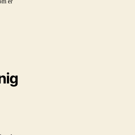
om er
nig