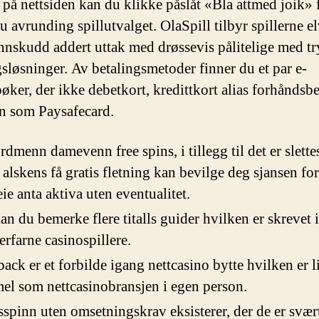
 på nettsiden kan du klikke påslåt «Bla attmed joik» 
u avrunding spillutvalget. OlaSpill tilbyr spillerne el
innskudd addert uttak med drøssevis pålitelige med t
gsløsninger. Av betalingsmetoder finner du et par e-
ker, der ikke debetkort, kredittkort alias forhåndsbe
n som Paysafecard.
rdmenn damevenn free spins, i tillegg til det er slette
– alskens få gratis fletning kan bevilge deg sjansen fo
eie anta aktiva uten eventualitet.
an du bemerke flere titalls guider hvilken er skrevet 
erfarne casinospillere.
ack er et forbilde igang nettcasino bytte hvilken er l
l som nettcasinobransjen i egen person.
sspinn uten omsetningskrav eksisterer, der de er svær