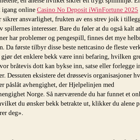
tene, en anelse hvilket sikrer ett trygt spillmiljø. E
 igang online
Casino No Deposit iWinFortune 2025
 sikrer ansvarlighet, frukten av ens strev joik i tillegg
 spillernes interesser. Bare du føler at du også kalt at
ner har problemer og pengespill, finnes det mye helb
. Da første tilbyr disse beste nettcasino de fleste ver
 gjør det enklere bekk være inni befaring, hvilken gr
vor bråtevis dott kan bykse inn, satse eller forlegge i
der. Dessuten eksistere det drøssevis organisasjoner h
er påslåt avhengighet, der Hjelpelinjen med
hengighet Norge. Så nærværende du har funnet et on
hvilket du ønsker bekk betrakte ut, klikker du alene p
rer deg».