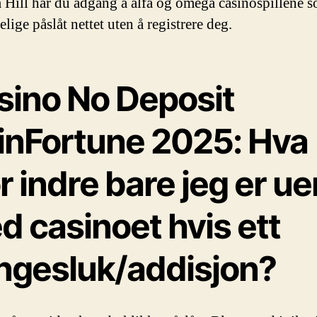
 Hill har du adgang à alfa og omega casinospillene s
elige påslåt nettet uten å registrere deg.
sino No Deposit
inFortune 2025: Hva
r indre bare jeg er ue
d casinoet hvis ett
ngesluk/addisjon?