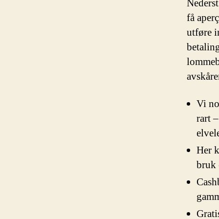
Nederst
få aperç
utføre 
betalin
lommebø
avskåre
Vi no
rart 
elvel
Her k
bruk 
Cashb
gamme
Grati