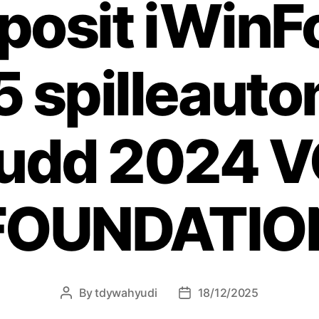
posit iWinF
 spilleauto
kudd 2024 
FOUNDATIO
By
tdywahyudi
18/12/2025