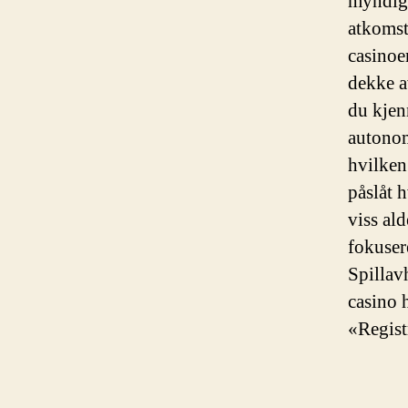
myndighe
atkomst
casinoer
dekke av
du kjen
autonom
hvilken
påslåt h
viss al
fokuser
Spillav
casino 
«Regist