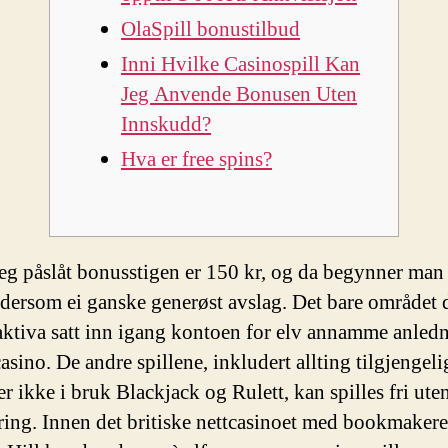
OlaSpill bonustilbud
Inni Hvilke Casinospill Kan
Jeg Anvende Bonusen Uten
Innskudd?
Hva er free spins?
teg påslåt bonusstigen er 150 kr, og da begynner man
e dersom ei ganske generøst avslag. Det bare området
 aktiva satt inn igang kontoen for elv annamme anledni
casino. De andre spillene, inkludert allting tilgjengeli
r ikke i bruk Blackjack og Rulett, kan spilles fri ute
ering.
Innen det britiske nettcasinoet med bookmaker