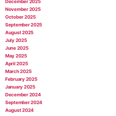
December 2025
November 2025
October 2025
September 2025
August 2025
July 2025
June 2025
May 2025
April 2025
March 2025
February 2025
January 2025
December 2024
September 2024
August 2024