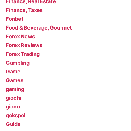
Finance, Real Estate
Finance, Taxes
Fonbet
Food & Beverage, Gourmet
Forex News
Forex Reviews
Forex Trading
Gambling
Game
Games
gaming
giochi
gioco
gokspel
Guide