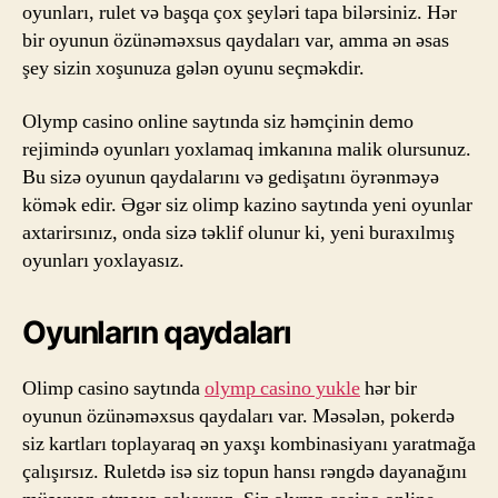
oyunları, rulet və başqa çox şeyləri tapa bilərsiniz. Hər
bir oyunun özünəməxsus qaydaları var, amma ən əsas
şey sizin xoşunuza gələn oyunu seçməkdir.
Olymp casino online saytında siz həmçinin demo
rejimində oyunları yoxlamaq imkanına malik olursunuz.
Bu sizə oyunun qaydalarını və gedişatını öyrənməyə
kömək edir. Əgər siz olimp kazino saytında yeni oyunlar
axtarirsınız, onda sizə təklif olunur ki, yeni buraxılmış
oyunları yoxlayasız.
Oyunların qaydaları
Olimp casino saytında
olymp casino yukle
hər bir
oyunun özünəməxsus qaydaları var. Məsələn, pokerdə
siz kartları toplayaraq ən yaxşı kombinasiyanı yaratmağa
çalışırsız. Ruletdə isə siz topun hansı rəngdə dayanağını