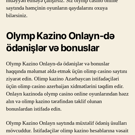
müəyyən etməyə çalışırsız. Siz olymp casino online
saytında həmçinin oyunların qaydalarını oxuya
bilərsiniz.
Olymp Kazino Onlayn-də
ödənişlər və bonuslar
Olymp Kazino Onlayn-də ödənişlər və bonuslar
haqqında məlumat əldə etmək üçün olimp casino saytını
ziyarət edin. Olimp kazino Azərbaycan istifadəçiləri
üçün olimp casino azerbaijan xidmətlərini təqdim edir.
Onlayn kazinoda olymp casino online oyunlarından həzz
alın və olimp kazino tərəfindən təklif olunan
bonuslardan istifadə edin.
Olymp Kazino Onlayn saytında müxtəlif ödəniş üsulları
mövcuddur. İstifadəçilər olimp kazino hesablarına vəsait