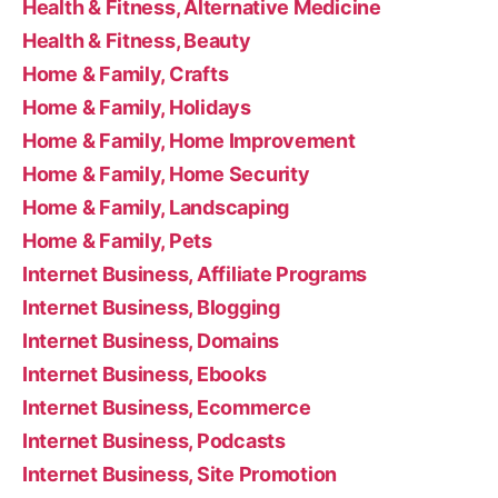
Health & Fitness, Alternative Medicine
Health & Fitness, Beauty
Home & Family, Crafts
Home & Family, Holidays
Home & Family, Home Improvement
Home & Family, Home Security
Home & Family, Landscaping
Home & Family, Pets
Internet Business, Affiliate Programs
Internet Business, Blogging
Internet Business, Domains
Internet Business, Ebooks
Internet Business, Ecommerce
Internet Business, Podcasts
Internet Business, Site Promotion