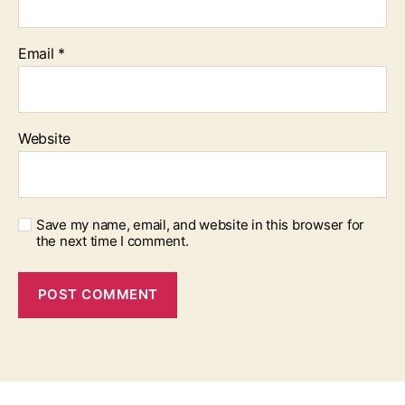
Email
*
Website
Save my name, email, and website in this browser for
the next time I comment.