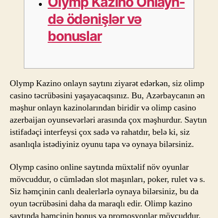
Olymp Kazino Onlayn-
də ödənişlər və
bonuslar
Olymp Kazino onlayn saytını ziyarət edərkən, siz olimp
casino təcrübəsini yaşayacaqsınız. Bu, Azərbaycanın ən
məşhur onlayn kazinolarından biridir və olimp casino
azerbaijan oyunsevərləri arasında çox məşhurdur. Saytın
istifadəçi interfeysi çox sadə və rahatdır, belə ki, siz
asanlıqla istədiyiniz oyunu tapa və oynaya bilərsiniz.
Olymp casino online saytında müxtəlif növ oyunlar
mövcuddur, o cümlədən slot maşınları, poker, rulet və s.
Siz həmçinin canlı dealerlərlə oynaya bilərsiniz, bu da
oyun təcrübəsini daha da maraqlı edir. Olimp kazino
saytında həmçinin bonus və promosyonlar mövcuddur,