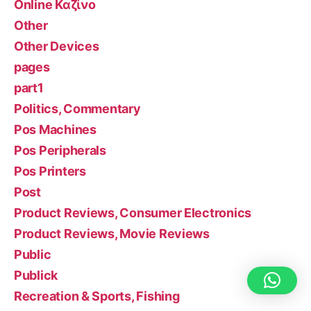
Online Καζίνο
Other
Other Devices
pages
part1
Politics, Commentary
Pos Machines
Pos Peripherals
Pos Printers
Post
Product Reviews, Consumer Electronics
Product Reviews, Movie Reviews
Public
Publick
Recreation & Sports, Fishing