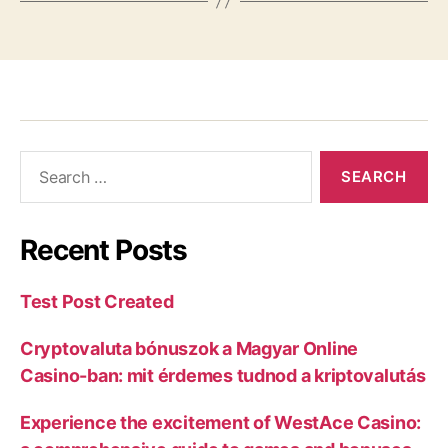
Recent Posts
Test Post Created
Cryptovaluta bónuszok a Magyar Online
Casino-ban: mit érdemes tudnod a kriptovalutás
Experience the excitement of WestAce Casino: