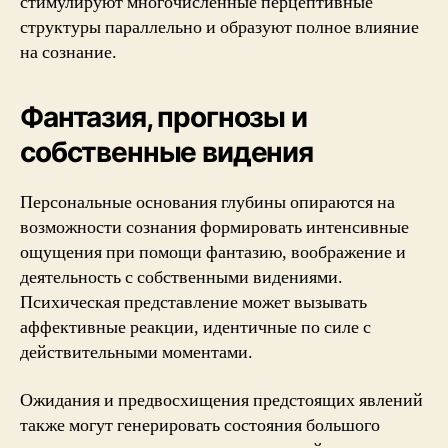
стимулируют многочисленные перцептивные
структуры параллельно и образуют полное влияние
на сознание.
Фантазия, прогнозы и
собственные видения
Персональные основания глубины опираются на
возможности сознания формировать интенсивные
ощущения при помощи фантазию, воображение и
деятельность с собственными видениями.
Психическая представление может вызывать
аффективные реакции, идентичные по силе с
действительными моментами.
Ожидания и предвосхищения предстоящих явлений
также могут генерировать состояния большого