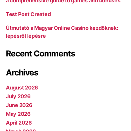
a comprehensive guide to games and bonuses
Test Post Created
Útmutató a Magyar Online Casino kezdőknek:
lépésről lépésre
Recent Comments
Archives
August 2026
July 2026
June 2026
May 2026
April 2026