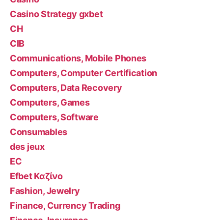
Casino Strategy gxbet
CH
CIB
Communications, Mobile Phones
Computers, Computer Certification
Computers, Data Recovery
Computers, Games
Computers, Software
Consumables
des jeux
EC
Efbet Καζίνο
Fashion, Jewelry
Finance, Currency Trading