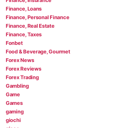
Finance, Insurance
Finance, Loans
Finance, Personal Finance
Finance, Real Estate
Finance, Taxes
Fonbet
Food & Beverage, Gourmet
Forex News
Forex Reviews
Forex Trading
Gambling
Game
Games
gaming
giochi