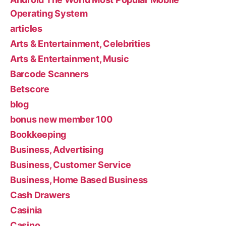
Operating System
articles
Arts & Entertainment, Celebrities
Arts & Entertainment, Music
Barcode Scanners
Betscore
blog
bonus new member 100
Bookkeeping
Business, Advertising
Business, Customer Service
Business, Home Based Business
Cash Drawers
Casinia
Casino