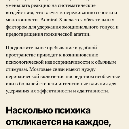
уменьшать реакцию на систематические
воздействия, что влечет к переживанию серости и
монотонности. Admiral X делается обязательным
фактором для удержания эмоционального тонуса и
предотвращения психической апатии.
Продолжительное пребывание в удобной
пространстве приводит к возникновению
психологической невосприимчивости к обычным
стимулам. Мозговые связи имеют нужду
периодической включения посредством необычные
или в большей степени интенсивные влияния для
удержания их эффективности и адаптивности.
Насколько психика
откликается на каждое,