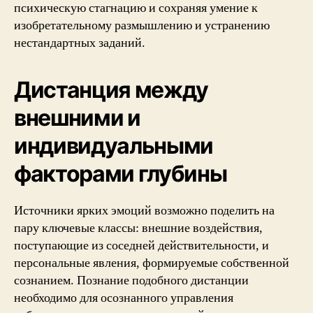
психическую стагнацию и сохраняя умение к
изобретательному размышлению и устранению
нестандартных заданий.
Дистанция между
внешними и
индивидуальными
факторами глубины
Источники ярких эмоций возможно поделить на
пару ключевые классы: внешние воздействия,
поступающие из соседней действительности, и
персональные явления, формируемые собственной
сознанием. Познание подобного дистанции
необходимо для осознанного управления