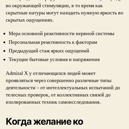
во окружающей стимуляции, в то время как
скрытные натуры могут находить нужную яркость во
скрытых ощущениях.
Мера основной реактивности нервной системы
Персональная реактивность к факторам
Предыдущий стаж ярких ощущений
Текущие бытовые условия и напряжения
Admiral X у отличающихся людей может
проявляться через совершенно различные типы
деятельности – от интеллектуальных испытаний до
телесных проверок, от коллективных связей до
изолированных техник самоисследования.
Когда желание ко