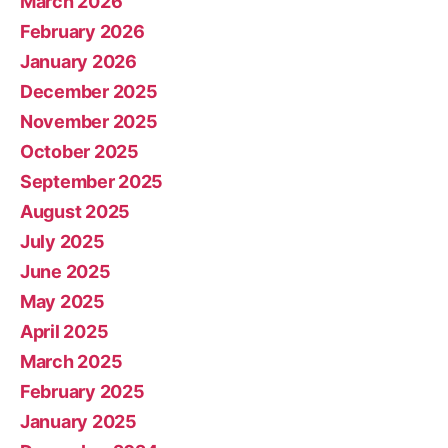
March 2026
February 2026
January 2026
December 2025
November 2025
October 2025
September 2025
August 2025
July 2025
June 2025
May 2025
April 2025
March 2025
February 2025
January 2025