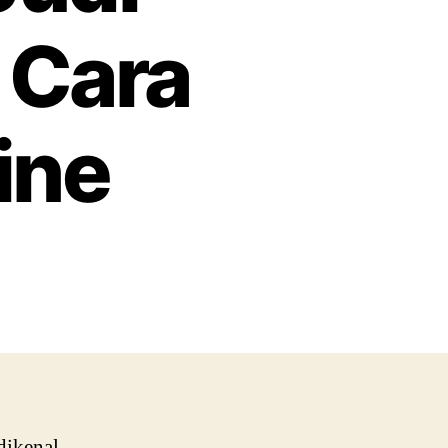
 Cara
ine
dikenal