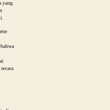
a yang
an
i.
ette
i bahwa
ai
 secara