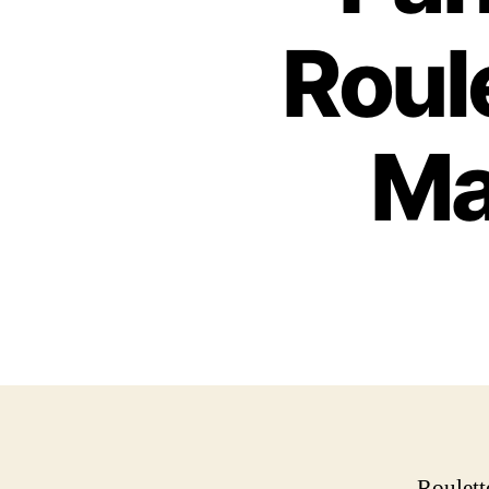
Roul
Ma
Roulett