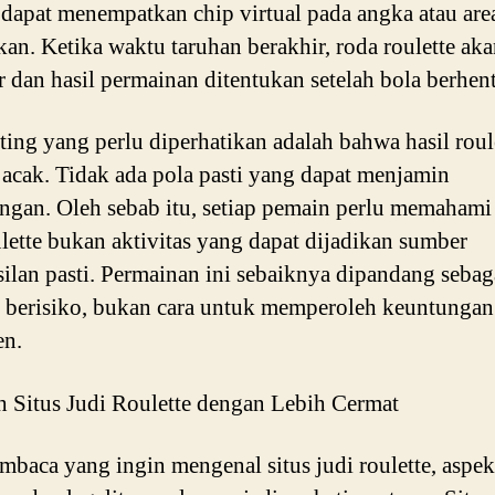
dapat menempatkan chip virtual pada angka atau are
kan. Ketika waktu taruhan berakhir, roda roulette ak
r dan hasil permainan ditentukan setelah bola berhent
ting yang perlu diperhatikan adalah bahwa hasil roul
t acak. Tidak ada pola pasti yang dapat menjamin
gan. Oleh sebab itu, setiap pemain perlu memaham
ulette bukan aktivitas yang dapat dijadikan sumber
ilan pasti. Permainan ini sebaiknya dipandang sebag
 berisiko, bukan cara untuk memperoleh keuntungan
en.
 Situs Judi Roulette dengan Lebih Cermat
mbaca yang ingin mengenal situs judi roulette, aspek