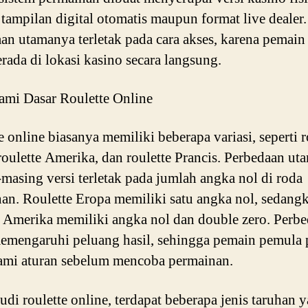
 tampilan digital otomatis maupun format live dealer.
an utamanya terletak pada cara akses, karena pemain
erada di lokasi kasino secara langsung.
mi Dasar Roulette Online
e online biasanya memiliki beberapa variasi, seperti r
roulette Amerika, dan roulette Prancis. Perbedaan ut
masing versi terletak pada jumlah angka nol di roda
an. Roulette Eropa memiliki satu angka nol, sedang
e Amerika memiliki angka nol dan double zero. Perbe
emengaruhi peluang hasil, sehingga pemain pemula 
mi aturan sebelum mencoba permainan.
udi roulette online, terdapat beberapa jenis taruhan 