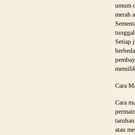
umum di
merah a
Sementa
tunggal
Setiap 
berbeda
pembaya
memilik
Cara M
Cara ma
permain
taruhan
atau me