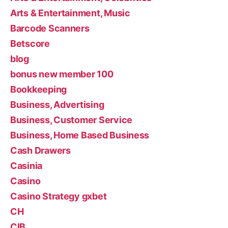
Arts & Entertainment, Music
Barcode Scanners
Betscore
blog
bonus new member 100
Bookkeeping
Business, Advertising
Business, Customer Service
Business, Home Based Business
Cash Drawers
Casinia
Casino
Casino Strategy gxbet
CH
CIB