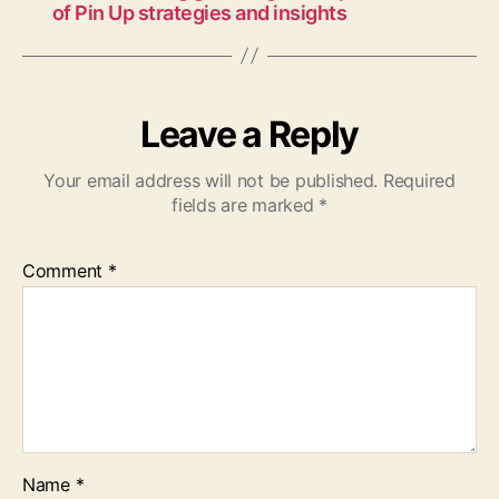
of Pin Up strategies and insights
Leave a Reply
Your email address will not be published.
Required
fields are marked
*
Comment
*
Name
*