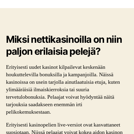
Miksi nettikasinoilla on niin
paljon erilaisia pelejä?
Erityisesti uudet kasinot kilpailevat keskenään
houkuttelevilla bonuksilla ja kampanjoilla. Näissä
kasinoissa on usein tarjolla ainutlaatuisia etuja, kuten
ylimääräisiä ilmaiskierroksia tai suuria
tervetulobonuksia. Pelaajat voivat hyödyntää näitä
tarjouksia saadakseen enemmän irti
pelikokemuksestaan.
Erityisesti kasinopelien live-versiot ovat kasvattaneet
suosiotaan. Niissä pelaajat voivat kokea aidon kasinon