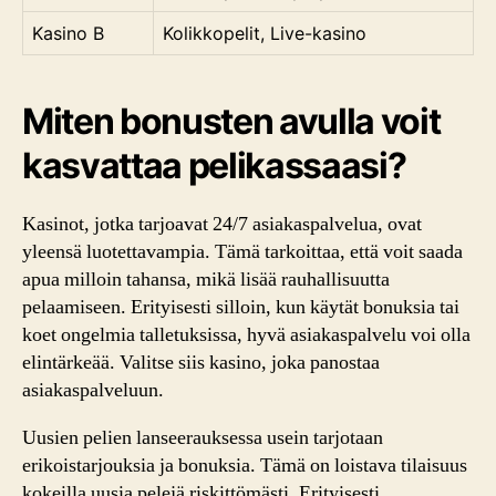
Kasino B
Kolikkopelit, Live-kasino
Miten bonusten avulla voit
kasvattaa pelikassaasi?
Kasinot, jotka tarjoavat 24/7 asiakaspalvelua, ovat
yleensä luotettavampia. Tämä tarkoittaa, että voit saada
apua milloin tahansa, mikä lisää rauhallisuutta
pelaamiseen. Erityisesti silloin, kun käytät bonuksia tai
koet ongelmia talletuksissa, hyvä asiakaspalvelu voi olla
elintärkeää. Valitse siis kasino, joka panostaa
asiakaspalveluun.
Uusien pelien lanseerauksessa usein tarjotaan
erikoistarjouksia ja bonuksia. Tämä on loistava tilaisuus
kokeilla uusia pelejä riskittömästi. Erityisesti