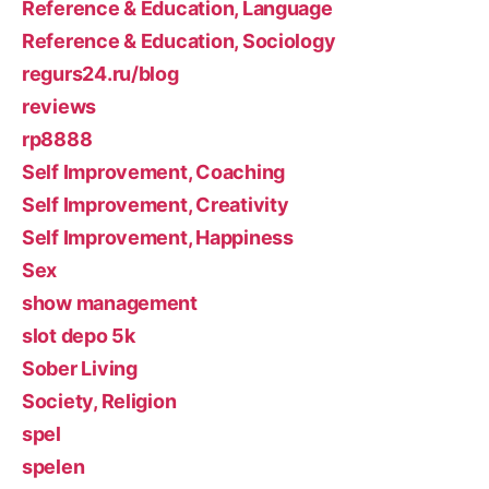
Reference & Education, Language
Reference & Education, Sociology
regurs24.ru/blog
reviews
rp8888
Self Improvement, Coaching
Self Improvement, Creativity
Self Improvement, Happiness
Sex
show management
slot depo 5k
Sober Living
Society, Religion
spel
spelen