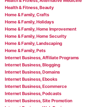
Health & Fitness, Alternative Medicine
Health & Fitness, Beauty
Home & Family, Crafts
Home & Family, Holidays
Home & Family, Home Improvement
Home & Family, Home Security
Home & Family, Landscaping
Home & Family, Pets
Internet Business, Affiliate Programs
Internet Business, Blogging
Internet Business, Domains
Internet Business, Ebooks
Internet Business, Ecommerce
Internet Business, Podcasts
Internet Business, Site Promotion