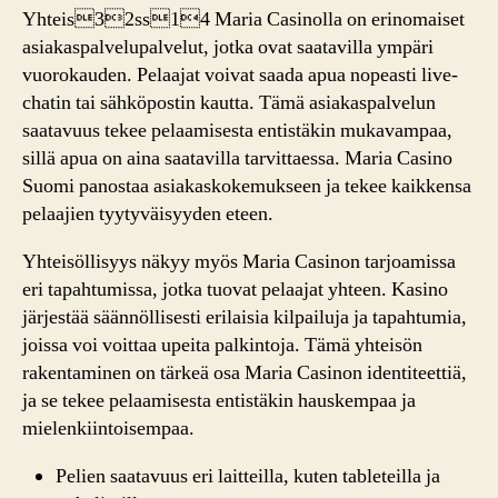
Yhteis32ss14 Maria Casinolla on erinomaiset
asiakaspalvelupalvelut, jotka ovat saatavilla ympäri
vuorokauden. Pelaajat voivat saada apua nopeasti live-
chatin tai sähköpostin kautta. Tämä asiakaspalvelun
saatavuus tekee pelaamisesta entistäkin mukavampaa,
sillä apua on aina saatavilla tarvittaessa. Maria Casino
Suomi panostaa asiakaskokemukseen ja tekee kaikkensa
pelaajien tyytyväisyyden eteen.
Yhteisöllisyys näkyy myös Maria Casinon tarjoamissa
eri tapahtumissa, jotka tuovat pelaajat yhteen. Kasino
järjestää säännöllisesti erilaisia kilpailuja ja tapahtumia,
joissa voi voittaa upeita palkintoja. Tämä yhteisön
rakentaminen on tärkeä osa Maria Casinon identiteettiä,
ja se tekee pelaamisesta entistäkin hauskempaa ja
mielenkiintoisempaa.
Pelien saatavuus eri laitteilla, kuten tableteilla ja