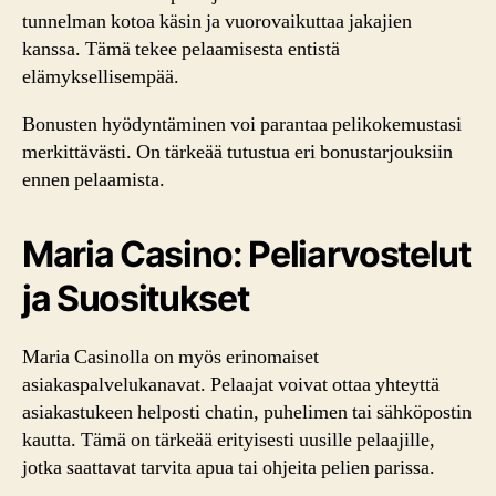
tunnelman kotoa käsin ja vuorovaikuttaa jakajien
kanssa. Tämä tekee pelaamisesta entistä
elämyksellisempää.
Bonusten hyödyntäminen voi parantaa pelikokemustasi
merkittävästi. On tärkeää tutustua eri bonustarjouksiin
ennen pelaamista.
Maria Casino: Peliarvostelut
ja Suositukset
Maria Casinolla on myös erinomaiset
asiakaspalvelukanavat. Pelaajat voivat ottaa yhteyttä
asiakastukeen helposti chatin, puhelimen tai sähköpostin
kautta. Tämä on tärkeää erityisesti uusille pelaajille,
jotka saattavat tarvita apua tai ohjeita pelien parissa.