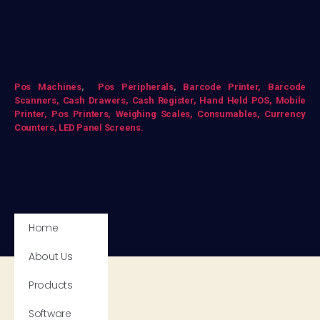
Pos Mac
hines
,
Pos Peripherals
,
Barcode Printer,
Barcode
Scanners,
Cash Drawers,
Cash Register,
Hand Held POS,
Mobile
Printer,
Pos Printers,
Weighing Scales,
Consumables,
Currency
Counters,
LED Panel Screens.
Home
About Us
Products
Software