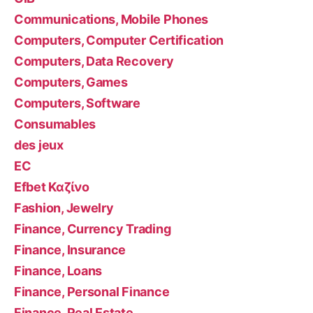
Communications, Mobile Phones
Computers, Computer Certification
Computers, Data Recovery
Computers, Games
Computers, Software
Consumables
des jeux
EC
Efbet Καζίνο
Fashion, Jewelry
Finance, Currency Trading
Finance, Insurance
Finance, Loans
Finance, Personal Finance
Finance, Real Estate