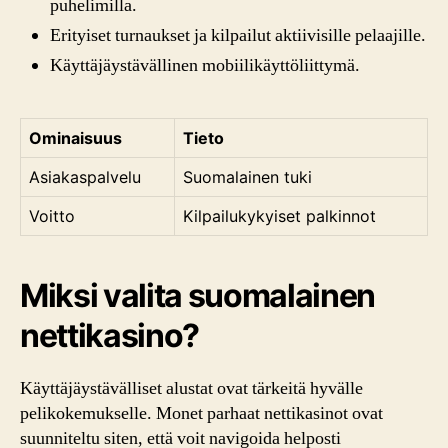
puhelimilla.
Erityiset turnaukset ja kilpailut aktiivisille pelaajille.
Käyttäjäystävällinen mobiilikäyttöliittymä.
Ominaisuus
Tieto
Asiakaspalvelu
Suomalainen tuki
Voitto
Kilpailukykyiset palkinnot
Miksi valita suomalainen
nettikasino?
Käyttäjäystävälliset alustat ovat tärkeitä hyvälle
pelikokemukselle. Monet parhaat nettikasinot ovat
suunniteltu siten, että voit navigoida helposti