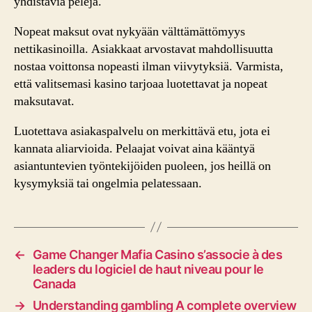
yhdistäviä pelejä.
Nopeat maksut ovat nykyään välttämättömyys
nettikasinoilla. Asiakkaat arvostavat mahdollisuutta
nostaa voittonsa nopeasti ilman viivytyksiä. Varmista,
että valitsemasi kasino tarjoaa luotettavat ja nopeat
maksutavat.
Luotettava asiakaspalvelu on merkittävä etu, jota ei
kannata aliarvioida. Pelaajat voivat aina kääntyä
asiantuntevien työntekijöiden puoleen, jos heillä on
kysymyksiä tai ongelmia pelatessaan.
←
Game Changer Mafia Casino s’associe à des
leaders du logiciel de haut niveau pour le
Canada
→
Understanding gambling A complete overview