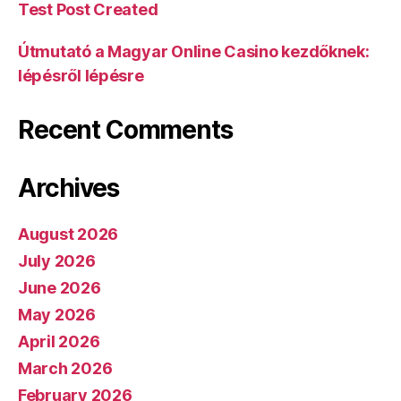
Test Post Created
Útmutató a Magyar Online Casino kezdőknek:
lépésről lépésre
Recent Comments
Archives
August 2026
July 2026
June 2026
May 2026
April 2026
March 2026
February 2026