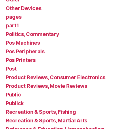
Other Devices
pages
part1
Politics, Commentary
Pos Machines
Pos Peripherals
Pos Printers
Post
Product Reviews, Consumer Electronics
Product Reviews, Movie Reviews
Public
Publick
Recreation & Sports, Fishing
Recreation & Sports, Martial Arts