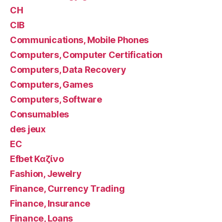
CH
CIB
Communications, Mobile Phones
Computers, Computer Certification
Computers, Data Recovery
Computers, Games
Computers, Software
Consumables
des jeux
EC
Efbet Καζίνο
Fashion, Jewelry
Finance, Currency Trading
Finance, Insurance
Finance, Loans