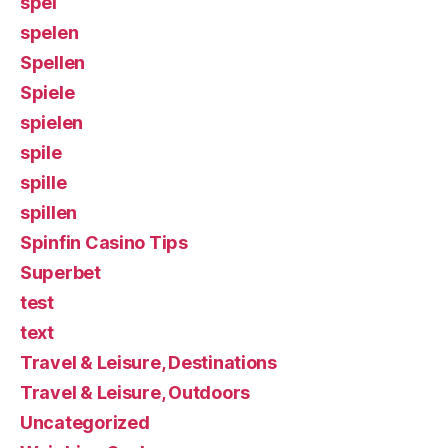
spel
spelen
Spellen
Spiele
spielen
spile
spille
spillen
Spinfin Casino Tips
Superbet
test
text
Travel & Leisure, Destinations
Travel & Leisure, Outdoors
Uncategorized