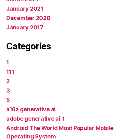
January 2021
December 2020
January 2017
Categories
1
111
2
3
5
a16z generative ai
adobe generative ai 1
Android The World Most Popular Mobile
Operating System