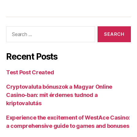
Recent Posts
Test Post Created
Cryptovaluta bónuszok a Magyar Online
Casino-ban: mit érdemes tudnod a
kriptovalutás
Experience the excitement of WestAce Casino:
a comprehensive guide to games and bonuses