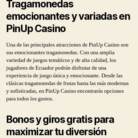
Tragamonedas
emocionantes y variadas en
PinUp Casino
Una de las principales atracciones de PinUp Casino son
sus emocionantes tragamonedas. Con una amplia
variedad de juegos temáticos y de alta calidad, los
jugadores de Ecuador podrán disfrutar de una
experiencia de juego única y emocionante. Desde las
clásicas tragamonedas de frutas hasta las más modernas
y sofisticadas, en PinUp Casino encontrarás opciones
para todos los gustos.
Bonos y giros gratis para
maximizar tu diversión