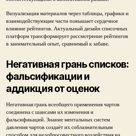
Визуализация материалов через таблицы, графики и
взаимодействующие части повышает сердечное
влияние рейтингов. Актуальный дизайн списочных
платформ трансформирует рассмотрение рейтингов
в занимательный опыт, сравнимый к забаве.
Негативная грань списков:
фальсификации и
аддикция от оценок
Негативная грань всеобщего применения чартов
соединена с шансами их изменения и
фальсификаций. Знание ментальных систем
давления чартов создаёт их соблазнительным
способом для недобросовестного воздействия на