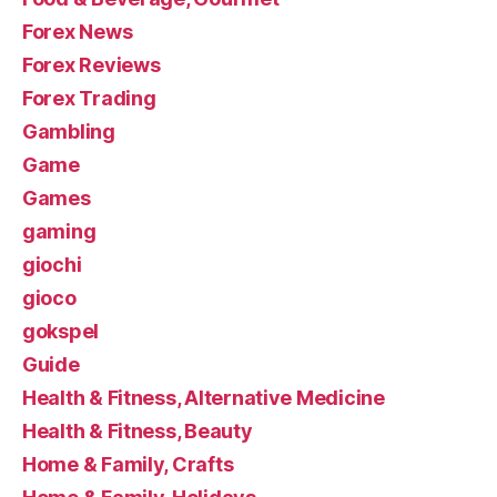
Forex News
Forex Reviews
Forex Trading
Gambling
Game
Games
gaming
giochi
gioco
gokspel
Guide
Health & Fitness, Alternative Medicine
Health & Fitness, Beauty
Home & Family, Crafts