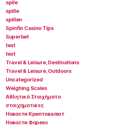
spile
spille
spillen
Spinfin Casino Tips
Superbet
test
text
Travel & Leisure, Destinations
Travel & Leisure, Outdoors
Uncategorized
Weighing Scales
Αθλητικά Στοιχήματα
στοιχηματικες
Новости Криптовалют
Новости Форекс