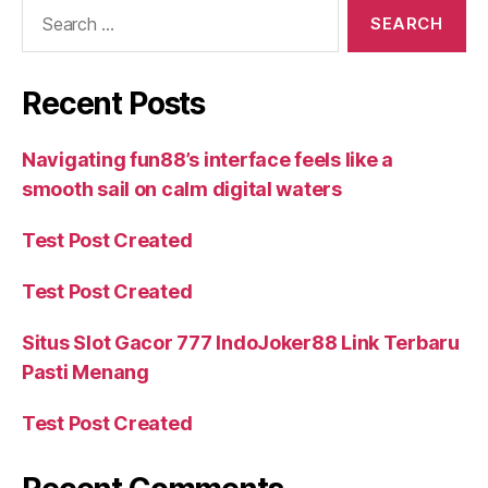
Recent Posts
Navigating fun88’s interface feels like a
smooth sail on calm digital waters
Test Post Created
Test Post Created
Situs Slot Gacor 777 IndoJoker88 Link Terbaru
Pasti Menang
Test Post Created