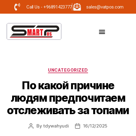
Call Us - +96891423777
sales@vatpos.com
UNCATEGORIZED
По какой причине
людям предпочитаем
отслеживать за топами
By
tdywahyudi
16/12/2025