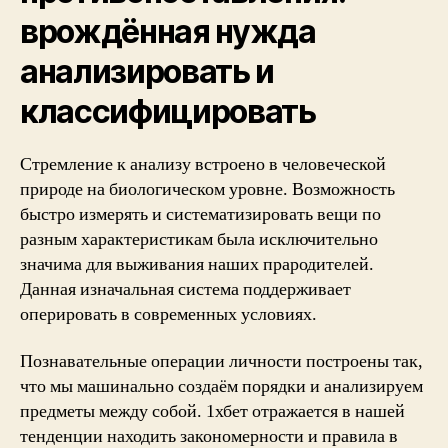
врождённая нужда
анализировать и
классифицировать
Стремление к анализу встроено в человеческой
природе на биологическом уровне. Возможность
быстро измерять и систематизировать вещи по
разным характеристикам была исключительно
значима для выживания наших прародителей.
Данная изначальная система поддерживает
оперировать в современных условиях.
Познавательные операции личности построены так,
что мы машинально создаём порядки и анализируем
предметы между собой. 1хбет отражается в нашей
тенденции находить закономерности и правила в