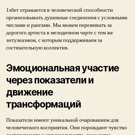
1хбет отражается в человеческой способности
организовывать душевные соединения с условными
числами и рангами. Мы можем переживать за
дорогого артиста в мелодичном чарте с тем же
энтузиазмом, с которым поддерживаем за
состязательную коллектив.
Эмоциональная участие
через показатели и
движение
трансформаций
Показатели имеют уникальной очарованием для
человеческого восприятия. Они порождают чувство