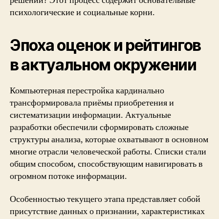
решений? Этот процесс содержит основательные
психологические и социальные корни.
Эпоха оценок и рейтингов
в актуальном окружении
Компьютерная перестройка кардинально
трансформировала приёмы приобретения и
систематизации информации. Актуальные
разработки обеспечили сформировать сложные
структуры анализа, которые охватывают в основном
многие отрасли человеческой работы. Списки стали
общим способом, способствующим навигировать в
огромном потоке информации.
Особенностью текущего этапа представляет собой
присутствие данных о признании, характеристиках