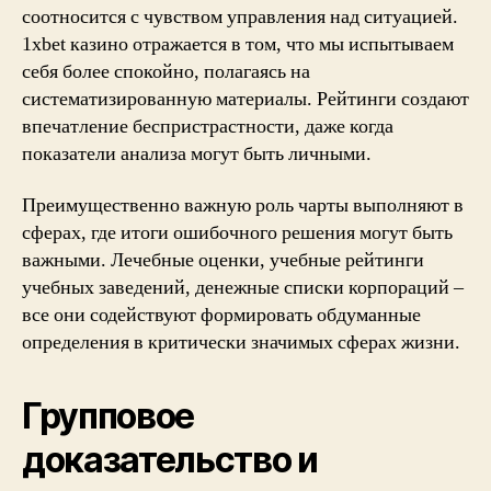
соотносится с чувством управления над ситуацией.
1xbet казино отражается в том, что мы испытываем
себя более спокойно, полагаясь на
систематизированную материалы. Рейтинги создают
впечатление беспристрастности, даже когда
показатели анализа могут быть личными.
Преимущественно важную роль чарты выполняют в
сферах, где итоги ошибочного решения могут быть
важными. Лечебные оценки, учебные рейтинги
учебных заведений, денежные списки корпораций –
все они содействуют формировать обдуманные
определения в критически значимых сферах жизни.
Групповое
доказательство и