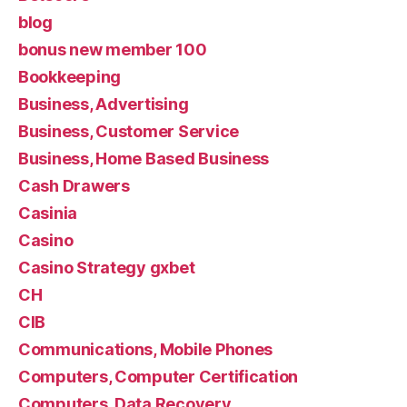
blog
bonus new member 100
Bookkeeping
Business, Advertising
Business, Customer Service
Business, Home Based Business
Cash Drawers
Casinia
Casino
Casino Strategy gxbet
CH
CIB
Communications, Mobile Phones
Computers, Computer Certification
Computers, Data Recovery