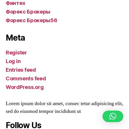
Финтех
Форекс Брокеры
Форекс Брокеры56
Meta
Register
Log in
Entries feed
Comments feed
WordPress.org
Lorem ipsum dolor sit amet, consec tetur adipisicing elit,
sed do eiusmod tempor incididunt ut
Follow Us