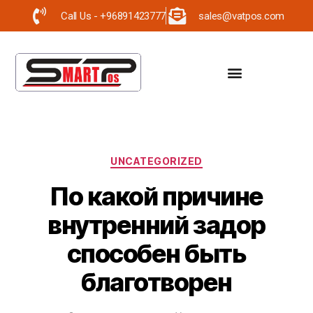
Call Us - +96891423777
sales@vatpos.com
UNCATEGORIZED
По какой причине
внутренний задор
способен быть
благотворен