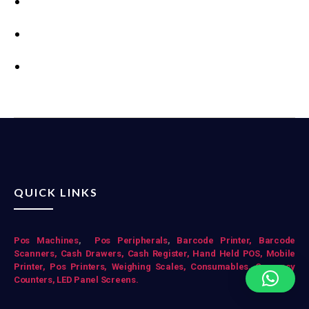
QUICK LINKS
Pos Mac
hines
,
Pos Peripherals
,
Barcode Printer,
Barcode
Scanners,
Cash Drawers,
Cash Register,
Hand Held POS,
Mobile
Printer,
Pos Printers,
Weighing Scales,
Consumables,
Currency
Counters,
LED Panel Screens.