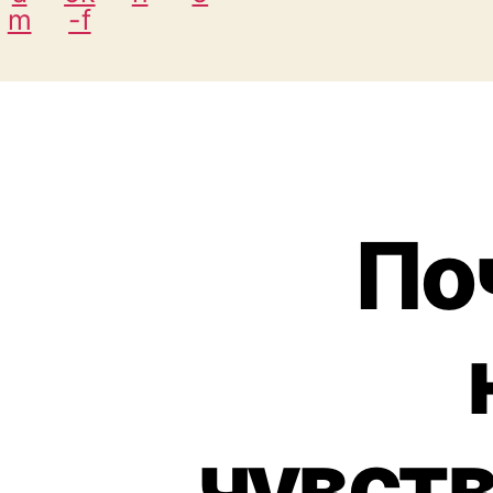
m
-f
По
чувст