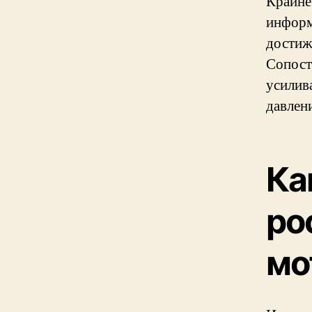
Крайне
информ
достиж
Сопост
усилив
давлен
Ка
ро
мо