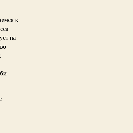
яемся к
сса
ует на
тво
с
бби
с