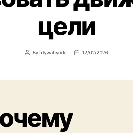
цели
By
tdywahyudi
12/02/2026
Post
Post
author
date
очему