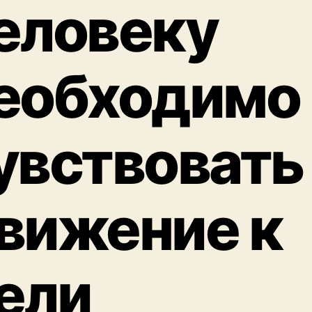
еловеку
еобходимо
увствовать
вижение к
ели