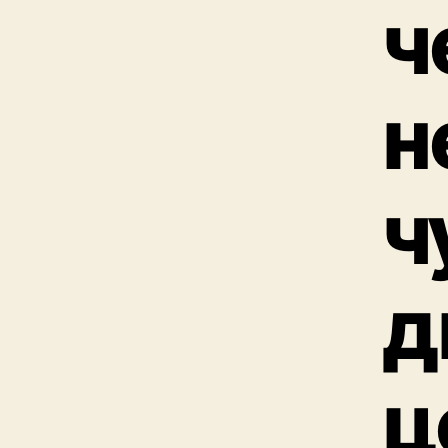
ч
н
ч
д
ц