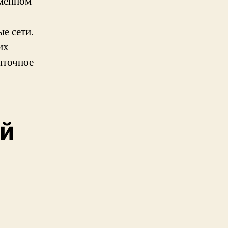
еменном
е сети.
их
ыточное
й