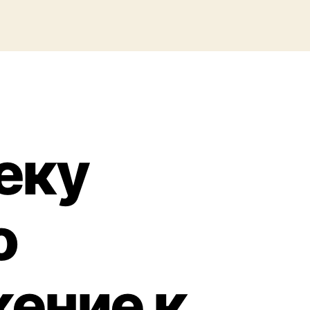
еку
о
ение к