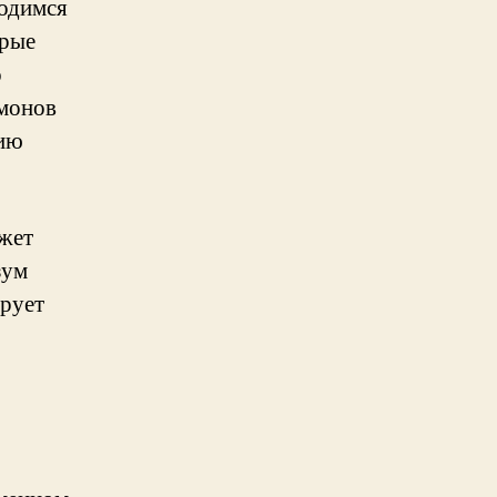
ходимся
орые
о
рмонов
нию
ожет
зум
ирует