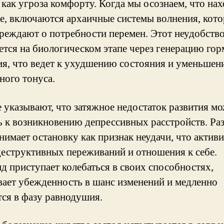
 как угроза комфорту. Когда мы осознаем, что на
те, включаются архаичные системы волнения, кот
реждают о потребности перемен. Этот неудобств
ется на биологическом этапе через генерацию го
ия, что ведет к ухудшению состояния и уменьше
ного тонуса.
 указывают, что затяжное недостаток развития м
ь к возникновению депрессивных расстройств. Ра
нимает остановку как признак неудачи, что актив
деструктивных переживаний и отношения к себе.
д приступает колебаться в своих способностях,
вает убежденность в шанс изменений и медленно
тся в фазу равнодушия.