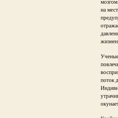
мозгом
на мес
предуп
отража
давлен
жизнен
Ученые
повлеч
воспри
поток 
Индиви
утрачи
окунае