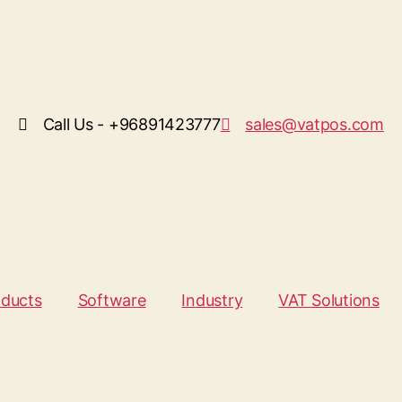
Call Us - +96891423777
sales@vatpos.com
oducts
Software
Industry
VAT Solutions