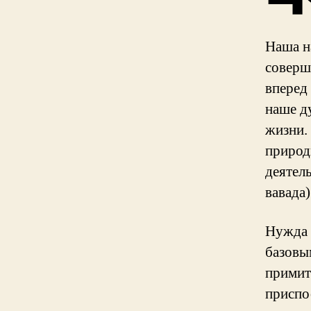
Наша н
соверш
вперед
наше д
жизни.
природ
деятел
вавада)
Нужда 
базовы
примит
приспо