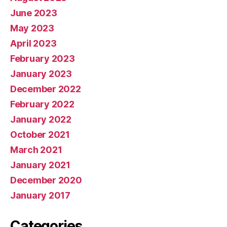
June 2023
May 2023
April 2023
February 2023
January 2023
December 2022
February 2022
January 2022
October 2021
March 2021
January 2021
December 2020
January 2017
Categories