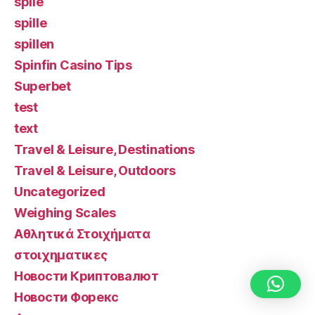
spile
spille
spillen
Spinfin Casino Tips
Superbet
test
text
Travel & Leisure, Destinations
Travel & Leisure, Outdoors
Uncategorized
Weighing Scales
Αθλητικά Στοιχήματα
στοιχηματικες
Новости Криптовалют
Новости Форекс