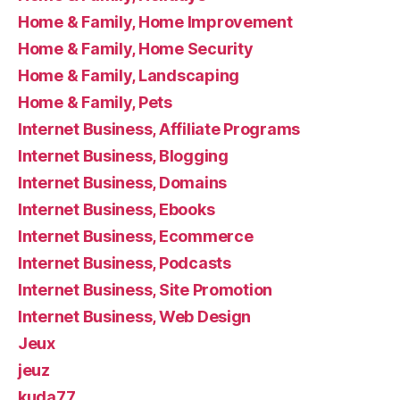
Home & Family, Home Improvement
Home & Family, Home Security
Home & Family, Landscaping
Home & Family, Pets
Internet Business, Affiliate Programs
Internet Business, Blogging
Internet Business, Domains
Internet Business, Ebooks
Internet Business, Ecommerce
Internet Business, Podcasts
Internet Business, Site Promotion
Internet Business, Web Design
Jeux
jeuz
kuda77