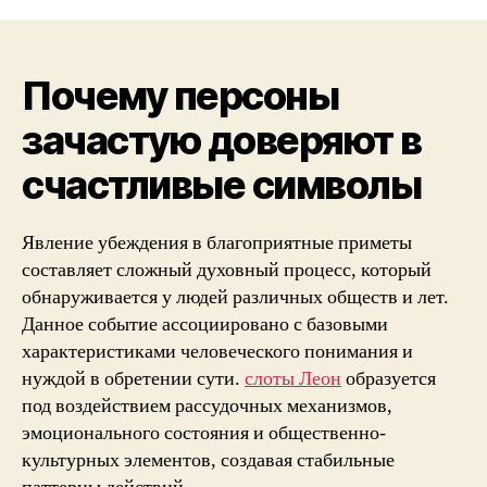
Почему персоны
зачастую доверяют в
счастливые символы
Явление убеждения в благоприятные приметы
составляет сложный духовный процесс, который
обнаруживается у людей различных обществ и лет.
Данное событие ассоциировано с базовыми
характеристиками человеческого понимания и
нуждой в обретении сути.
слоты Леон
образуется
под воздействием рассудочных механизмов,
эмоционального состояния и общественно-
культурных элементов, создавая стабильные