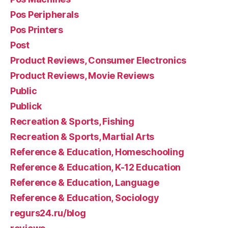
Pos Peripherals
Pos Printers
Post
Product Reviews, Consumer Electronics
Product Reviews, Movie Reviews
Public
Publick
Recreation & Sports, Fishing
Recreation & Sports, Martial Arts
Reference & Education, Homeschooling
Reference & Education, K-12 Education
Reference & Education, Language
Reference & Education, Sociology
regurs24.ru/blog