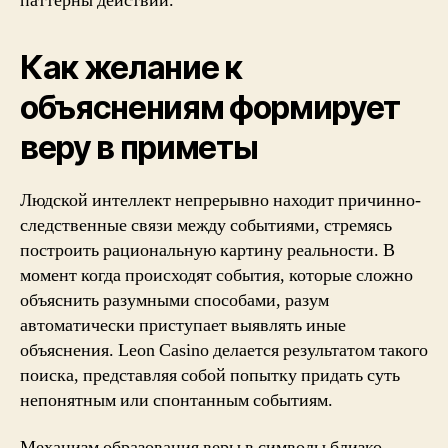
паттерны действий.
Как желание к
объяснениям формирует
веру в приметы
Людской интеллект непрерывно находит причинно-
следственные связи между событиями, стремясь
построить рациональную картину реальности. В
момент когда происходят события, которые сложно
объяснить разумными способами, разум
автоматически приступает выявлять иные
объяснения. Leon Casino делается результатом такого
поиска, представляя собой попытку придать суть
непонятным или спонтанным событиям.
Механизм образования веры в символы близко