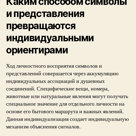
Каким способом символы
и представления
превращаются
индивидуальными
ориентирами
Ход личностного восприятия символов и
представлений совершается через аккумуляцию
индивидуальных ассоциаций и душевных
соединений. Специфические вещи, номера,
животные или натуральные явления могут получать
специальное значение для отдельного личности на
основе его бытового маршрута и важных явлений.
Данная индивидуализация создает индивидуальную
механизм объяснения сигналов.