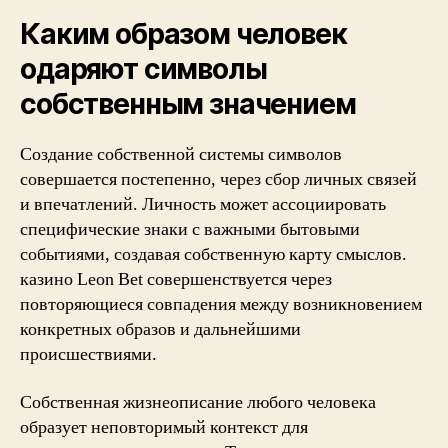
Каким образом человек
одаряют символы
собственным значением
Создание собственной системы символов
совершается постепенно, через сбор личных связей
и впечатлений. Личность может ассоциировать
специфические знаки с важными бытовыми
событиями, создавая собственную карту смыслов.
казино Leon Bet совершенствуется через
повторяющиеся совпадения между возникновением
конкретных образов и дальнейшими
происшествиями.
Собственная жизнеописание любого человека
образует неповторимый контекст для