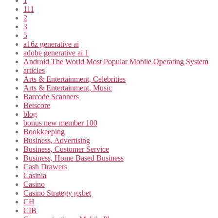
1
111
2
3
5
a16z generative ai
adobe generative ai 1
Android The World Most Popular Mobile Operating System
articles
Arts & Entertainment, Celebrities
Arts & Entertainment, Music
Barcode Scanners
Betscore
blog
bonus new member 100
Bookkeeping
Business, Advertising
Business, Customer Service
Business, Home Based Business
Cash Drawers
Casinia
Casino
Casino Strategy gxbet
CH
CIB