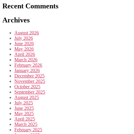
Recent Comments
Archives
August 2026
July 2026
June 2026
May 2026
April 2026
March 2026
February 2026
January 2026
December 2025
November 2025
October 2025
September 2025
August 2025
July 2025
June 2025
May 2025
April 2025
March 2025
February 2025