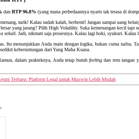
%
dan
RTP 96.8%
(yang mana perbedaannya nyaris tak terasa di dompe
enang, tarik! Kalau sudah kalah, berhenti! Jangan sampai uang belanja 
sar yang jarang? Pilih High Volatility. Suka kemenangan kecil tapi ser
a sekali
. Jadi, nikmati saja prosesnya. Kalau lagi hoki, syukuri. Kalau 
s. Itu menunjukkan Anda main dengan logika, bukan cuma nafsu. Tapi
 sedikit keberuntungan dari Yang Maha Kuasa.
Namun, dalam prakteknya, Anda tetap butuh
feeling
dan rem tangan y
Resmi Terbaru: Platform Legal untuk Maxwin Lebih Mudah
*