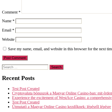
Comment
*
Name
*
Email
*
Website
Save my name, email, and website in this browser for the next ti
Recent Posts
Test Post Created
Cryptovaluta bónuszok a Magyar Online Casino-ban: mit érdem
Experience the excitement of WestAce Casino: a comprehensiv
Test Post Created
Útmutató a Magyar Online Casino kezdőknek: lépésről lépésre