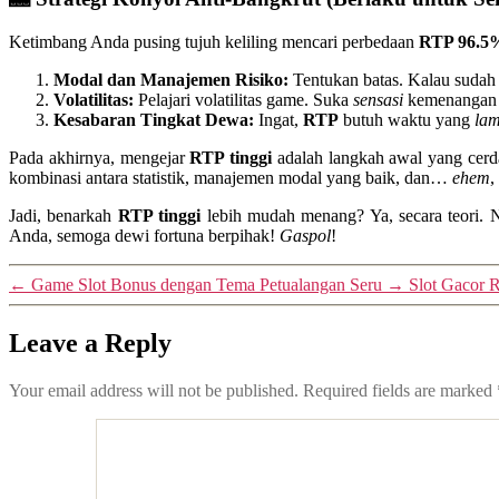
Ketimbang Anda pusing tujuh keliling mencari perbedaan
RTP 96.5
Modal dan Manajemen Risiko:
Tentukan batas. Kalau sudah m
Volatilitas:
Pelajari volatilitas game. Suka
sensasi
kemenangan be
Kesabaran Tingkat Dewa:
Ingat,
RTP
butuh waktu yang
lam
Pada akhirnya, mengejar
RTP tinggi
adalah langkah awal yang cerda
kombinasi antara statistik, manajemen modal yang baik, dan…
ehem
,
Jadi, benarkah
RTP tinggi
lebih mudah menang? Ya, secara teori. 
Anda, semoga dewi fortuna berpihak!
Gaspol
!
←
Game Slot Bonus dengan Tema Petualangan Seru
→
Slot Gacor 
Leave a Reply
Your email address will not be published.
Required fields are marked