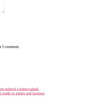
me I comment.
es tudnod a kriptovalutás
e guide to games and bonuses