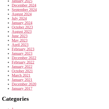
January 2025
December 2024
September 2024
August 2024
July 2024
January 2024
October 2023
August 2023
June 2023
May 2023
April 2023
February 2023
January 2023
December 2022
February 2022
January 2022
October 2021
March 2021
January 2021
December 2020
January 2017
Categories