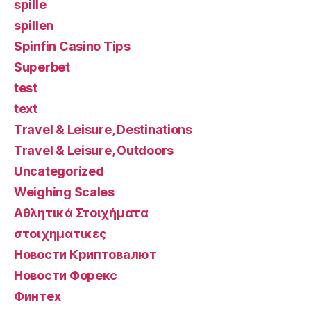
spille
spillen
Spinfin Casino Tips
Superbet
test
text
Travel & Leisure, Destinations
Travel & Leisure, Outdoors
Uncategorized
Weighing Scales
Αθλητικά Στοιχήματα
στοιχηματικες
Новости Криптовалют
Новости Форекс
Финтех