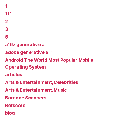
1
111
2
3
5
a16z generative ai
adobe generative ai 1
Android The World Most Popular Mobile
Operating System
articles
Arts & Entertainment, Celebrities
Arts & Entertainment, Music
Barcode Scanners
Betscore
blog