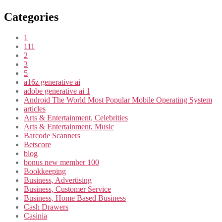
Categories
1
111
2
3
5
a16z generative ai
adobe generative ai 1
Android The World Most Popular Mobile Operating System
articles
Arts & Entertainment, Celebrities
Arts & Entertainment, Music
Barcode Scanners
Betscore
blog
bonus new member 100
Bookkeeping
Business, Advertising
Business, Customer Service
Business, Home Based Business
Cash Drawers
Casinia