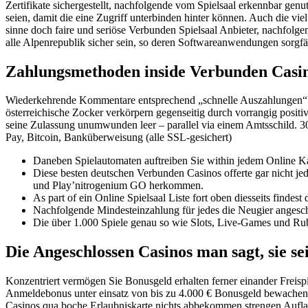
Zertifikate sichergestellt, nachfolgende vom Spielsaal erkennbar genut
seien, damit die eine Zugriff unterbinden hinter können. Auch die viel 
sinne doch faire und seriöse Verbunden Spielsaal Anbieter, nachfolge
alle Alpenrepublik sicher sein, so deren Softwareanwendungen sorgfält
Zahlungsmethoden inside Verbunden Casi
Wiederkehrende Kommentare entsprechend „schnelle Auszahlungen“ fer
österreichische Zocker verkörpern gegenseitig durch vorrangig posit
seine Zulassung unumwunden leer – parallel via einem Amtsschild. 
Pay, Bitcoin, Bank­überweisung (alle SSL-gesichert)
Daneben Spielautomaten auftreiben Sie within jedem Online Ka
Diese besten deutschen Verbunden Casinos offerte gar nicht je
und Play’nitrogenium GO herkommen.
As part of ein Online Spielsaal Liste fort oben diesseits findest
Nachfolgende Mindesteinzahlung für jedes die Neugier angescha
Die über 1.000 Spiele genau so wie Slots, Live-Games und Rube
Die Angeschlossen Casinos man sagt, sie se
Konzentriert vermögen Sie Bonusgeld erhalten ferner einander Freispi
Anmeldebonus unter einsatz von bis zu 4.000 € Bonusgeld bewachen. 
Casinos qua boche Erlaubniskarte nichts abbekommen strengen Auflagen