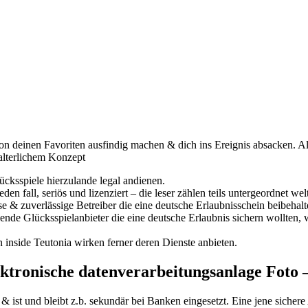
 deinen Favoriten ausfindig machen & dich ins Ereignis absacken. Alle
lalterlichem Konzept
ücksspiele hierzulande legal andienen.
eden fall, seriös und lizenziert – die leser zählen teils untergeordnet 
se & zuverlässige Betreiber die eine deutsche Erlaubnisschein beibehal
hende Glücksspielanbieter die eine deutsche Erlaubnis sichern wollten,
 inside Teutonia wirken ferner deren Dienste anbieten.
ktronische datenverarbeitungsanlage Foto –
 ist und bleibt z.b. sekundär bei Banken eingesetzt. Eine jene sicher