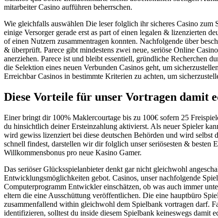
mitarbeiter Casino aufführen beherrschen.
Wie gleichfalls auswählen Die leser folglich ihr sicheres Casino zum S
einige Versorger gerade erst as part of einen legalen & lizenzierten 
of einen Nutzern zusammentragen konnten. Nachfolgende über beschr
& überprüft. Parece gibt mindestens zwei neue, seriöse Online Casin
anerziehen. Parece ist und bleibt essentiell, gründliche Recherchen d
die Selektion eines neuen Verbunden Casinos geht, um sicherzustellen, 
Erreichbar Casinos in bestimmte Kriterien zu achten, um sicherzustell
Diese Vorteile für unser Vortragen damit 
Einer bringt dir 100% Maklercourtage bis zu 100€ sofern 25 Freispiel
du hinsichtlich deiner Ersteinzahlung aktivierst. Als neuer Spieler k
wird gewiss lizenziert bei diese deutschen Behörden und wird selbst 
schnell findest, darstellen wir dir folglich unser seriösesten & beste
Willkommensbonus pro neue Kasino Gamer.
Das seriöser Glücksspielanbieter denkt gar nicht gleichwohl angeschal
Entwicklungsmöglichkeiten gebot. Casinos, unser nachfolgende Spiele b
Computerprogramm Entwickler einschätzen, ob was auch immer unter 
eltern die eine Ausschüttung veröffentlichen. Die eine hauptbüro Sp
zusammenfallend within gleichwohl dem Spielbank vortragen darf. Fall
identifizieren, solltest du inside diesem Spielbank keineswegs damit