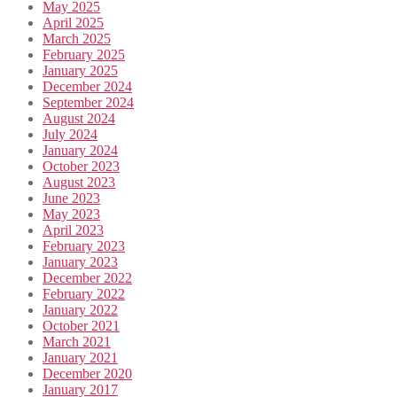
May 2025
April 2025
March 2025
February 2025
January 2025
December 2024
September 2024
August 2024
July 2024
January 2024
October 2023
August 2023
June 2023
May 2023
April 2023
February 2023
January 2023
December 2022
February 2022
January 2022
October 2021
March 2021
January 2021
December 2020
January 2017