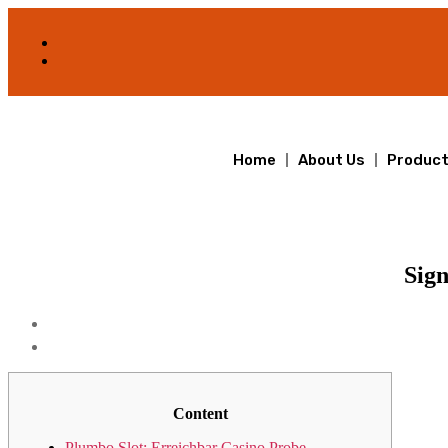
Home
About Us
Produc
Sign
Content
Plumbo Slot: Erreichbar Casino Probe