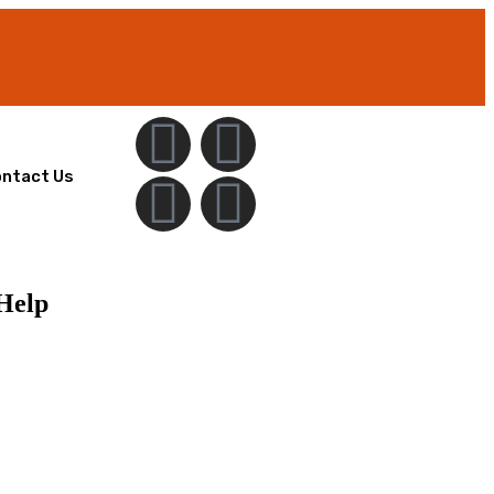
ntact Us
 Help