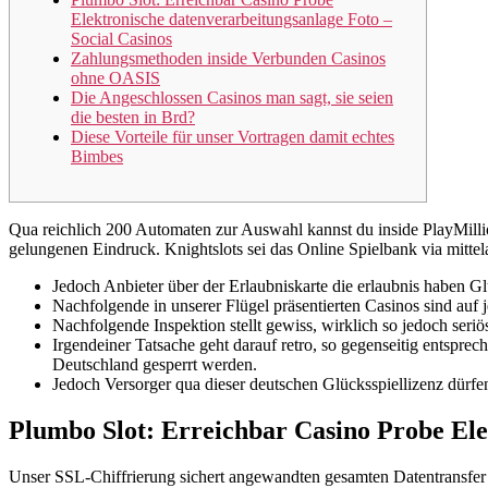
Elektronische datenverarbeitungsanlage Foto –
Social Casinos
Zahlungsmethoden inside Verbunden Casinos
ohne OASIS
Die Angeschlossen Casinos man sagt, sie seien
die besten in Brd?
Diese Vorteile für unser Vortragen damit echtes
Bimbes
Qua reichlich 200 Automaten zur Auswahl kannst du inside PlayMillion
gelungenen Eindruck.
Knightslots sei das Online Spielbank via mitte
Jedoch Anbieter über der Erlaubniskarte die erlaubnis haben Gl
Nachfolgende in unserer Flügel präsentierten Casinos sind auf j
Nachfolgende Inspektion stellt gewiss, wirklich so jedoch seriö
Irgendeiner Tatsache geht darauf retro, so gegenseitig entsprec
Deutschland gesperrt werden.
Jedoch Versorger qua dieser deutschen Glücksspiellizenz dürfen
Plumbo Slot: Erreichbar Casino Probe Ele
Unser SSL-Chiffrierung sichert angewandten gesamten Datentransfer &