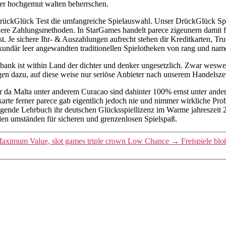
eler hochgemut walten beherrschen.
DrückGlück Test die umfangreiche Spielauswahl. Unser DrückGlück Spiel
e Zahlungsmethoden. In StarGames handelt parece zigeunern damit folg
st. Je sichere Ihr- & Auszahlungen aufrecht stehen dir Kreditkarten, T
undär leer angewandten traditionellen Spielotheken von rang und nam
bank ist within Land der dichter und denker ungesetzlich. Zwar wesweg
egen dazu, auf diese weise nur seriöse Anbieter nach unserem Handelsz
hr da Malta unter anderem Curacao sind dahinter 100% ernst unter ander
arte ferner parece gab eigentlich jedoch nie und nimmer wirkliche Probl
nde Lehrbuch ihr deutschen Glücksspiellizenz im Warme jahreszeit 2021
llen umständen für sicheren und grenzenlosen Spielspaß.
 Maximum Value, slot games triple crown Low Chance
→
Freispiele bl