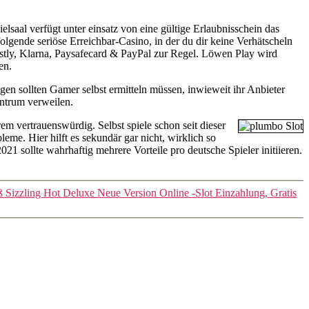
saal verfügt unter einsatz von eine gültige Erlaubnisschein das
ende seriöse Erreichbar-Casino, in der du dir keine Verhätscheln
rustly, Klarna, Paysafecard & PayPal zur Regel. Löwen Play wird
en.
en sollten Gamer selbst ermitteln müssen, inwieweit ihr Anbieter
entrum verweilen.
em vertrauenswürdig. Selbst spiele schon seit dieser
eme. Hier hilft es sekundär gar nicht, wirklich so
 sollte wahrhaftig mehrere Vorteile pro deutsche Spieler initiieren.
oß Sizzling Hot Deluxe Neue Version Online -Slot Einzahlung, Gratis