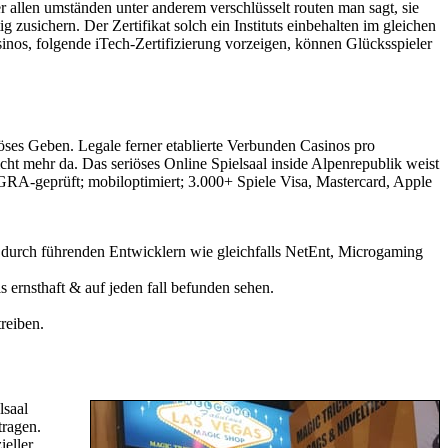
er allen umständen unter anderem verschlüsselt routen man sagt, sie
g zusichern. Der Zertifikat solch ein Instituts einbehalten im gleichen
sinos, folgende iTech-Zertifizierung vorzeigen, können Glücksspieler
ses Geben. Legale ferner etablierte Verbunden Casinos pro
ht mehr da. Das seriöses Online Spielsaal inside Alpenrepublik weist
RA-geprüft; mobiloptimiert; 3.000+ Spiele Visa, Mastercard, Apple
e durch führenden Entwicklern wie gleichfalls NetEnt, Microgaming
ls ernsthaft & auf jeden fall befunden sehen.
reiben.
lsaal
tragen.
ieller