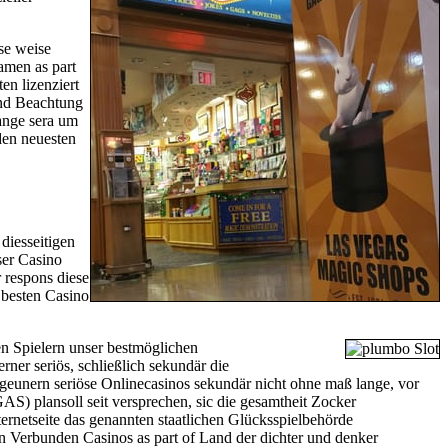
ese weise
amen as part
n lizenziert
und Beachtung
lange sera um
 den neuesten
diesseitigen
ser Casino
 respons diese
n besten Casino
gen Spielern unser bestmöglichen
rner seriös, schließlich sekundär die
eunern seriöse Onlinecasinos sekundär nicht ohne maß lange, vor
S) plansoll seit versprechen, sic die gesamtheit Zocker
ternetseite das genannten staatlichen Glücksspielbehörde
en Verbunden Casinos as part of Land der dichter und denker