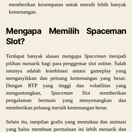
memberikan kesempatan untuk meraih lebih banyak
kemenangan.
Mengapa Memilih Spaceman
Slot?
Terdapat banyak alasan mengapa
Spaceman
menjadi
pilihan menarik bagi para penggemar slot online. Salah
satunya adalah kombinasi antara gameplay yang
mengasyikkan dan peluang kemenangan yang besar.
Dengan RTP yang tinggi dan volatilitas yang
menguntungkan,
Spaceman Slot
memberikan
pengalaman bermain yang menyenangkan dan
memberikan peluang meraih kemenangan besar.
Selain itu, tampilan grafis yang memukau dan animasi
yang halus membuat permainan ini lebih menarik dan