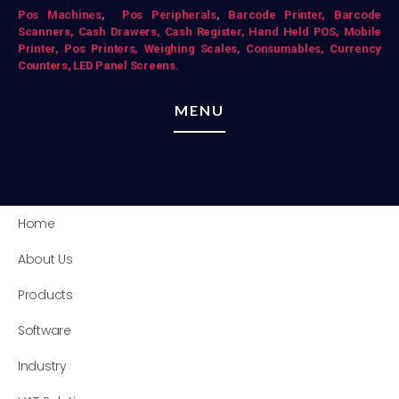
Pos Mac
hines
,
Pos Peripherals
,
Barcode Printer,
Barcode
Scanners,
Cash Drawers,
Cash Register,
Hand Held POS,
Mobile
Printer,
Pos Printers,
Weighing Scales,
Consumables,
Currency
Counters,
LED Panel Screens.
MENU
Home
About Us
Products
Software
Industry