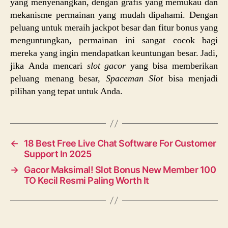
yang menyenangkan, dengan grafis yang memukau dan
mekanisme permainan yang mudah dipahami. Dengan
peluang untuk meraih jackpot besar dan fitur bonus yang
menguntungkan, permainan ini sangat cocok bagi
mereka yang ingin mendapatkan keuntungan besar. Jadi,
jika Anda mencari
slot gacor
yang bisa memberikan
peluang menang besar,
Spaceman Slot
bisa menjadi
pilihan yang tepat untuk Anda.
←
18 Best Free Live Chat Software For Customer
Support In 2025
→
Gacor Maksimal! Slot Bonus New Member 100
TO Kecil Resmi Paling Worth It