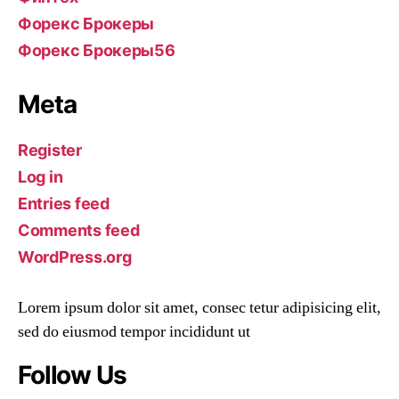
Форекс Брокеры
Форекс Брокеры56
Meta
Register
Log in
Entries feed
Comments feed
WordPress.org
Lorem ipsum dolor sit amet, consec tetur adipisicing elit,
sed do eiusmod tempor incididunt ut
Follow Us