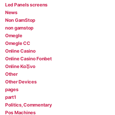
Led Panels screens
News
Non GamStop
non gamstop
Omegle
Omegle CC
Online Casino
Online Casino Fonbet
Online Καζίνο
Other
Other Devices
pages
part1
Politics, Commentary
Pos Machines