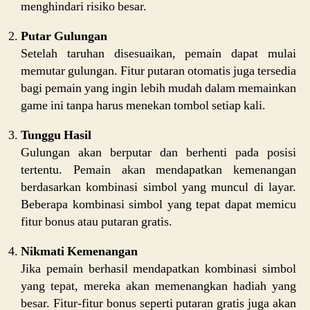
menghindari risiko besar.
Putar Gulungan
Setelah taruhan disesuaikan, pemain dapat mulai
memutar gulungan. Fitur putaran otomatis juga tersedia
bagi pemain yang ingin lebih mudah dalam memainkan
game ini tanpa harus menekan tombol setiap kali.
Tunggu Hasil
Gulungan akan berputar dan berhenti pada posisi
tertentu. Pemain akan mendapatkan kemenangan
berdasarkan kombinasi simbol yang muncul di layar.
Beberapa kombinasi simbol yang tepat dapat memicu
fitur bonus atau putaran gratis.
Nikmati Kemenangan
Jika pemain berhasil mendapatkan kombinasi simbol
yang tepat, mereka akan memenangkan hadiah yang
besar. Fitur-fitur bonus seperti putaran gratis juga akan