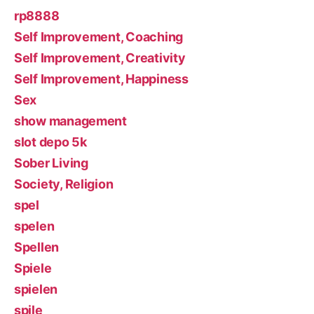
rp8888
Self Improvement, Coaching
Self Improvement, Creativity
Self Improvement, Happiness
Sex
show management
slot depo 5k
Sober Living
Society, Religion
spel
spelen
Spellen
Spiele
spielen
spile