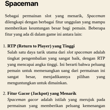
Spaceman
Sebagai permainan slot yang menarik,
Spaceman
dilengkapi dengan berbagai fitur unggulan yang mampu
memberikan keuntungan besar bagi pemain. Beberapa
fitur yang ada di dalam game ini antara lain:
RTP (Return to Player) yang Tinggi
Salah satu daya tarik utama dari
slot spaceman
adalah
tingkat pengembalian yang sangat baik, dengan RTP
yang mencapai angka tinggi. Ini berarti bahwa peluang
pemain untuk memenangkan uang dari permainan ini
sangat besar, menjadikannya pilihan yang
menguntungkan untuk dimainkan.
Fitur Gacor (Jackpot) yang Menarik
Spaceman gacor
adalah istilah yang merujuk pada
permainan yang memberikan peluang kemenangan