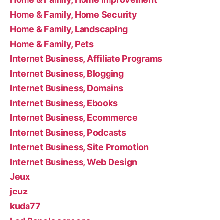
Home & Family, Home Security
Home & Family, Landscaping
Home & Family, Pets
Internet Business, Affiliate Programs
Internet Business, Blogging
Internet Business, Domains
Internet Business, Ebooks
Internet Business, Ecommerce
Internet Business, Podcasts
Internet Business, Site Promotion
Internet Business, Web Design
Jeux
jeuz
kuda77