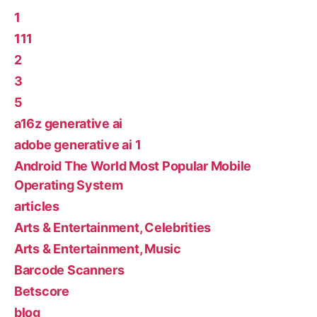
1
111
2
3
5
a16z generative ai
adobe generative ai 1
Android The World Most Popular Mobile
Operating System
articles
Arts & Entertainment, Celebrities
Arts & Entertainment, Music
Barcode Scanners
Betscore
blog