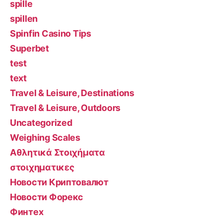
spille
spillen
Spinfin Casino Tips
Superbet
test
text
Travel & Leisure, Destinations
Travel & Leisure, Outdoors
Uncategorized
Weighing Scales
Αθλητικά Στοιχήματα
στοιχηματικες
Новости Криптовалют
Новости Форекс
Финтех