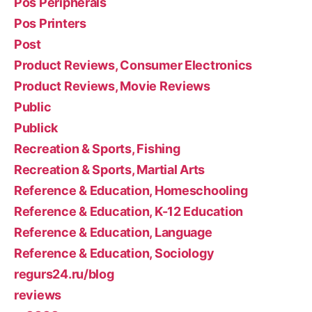
Pos Peripherals
Pos Printers
Post
Product Reviews, Consumer Electronics
Product Reviews, Movie Reviews
Public
Publick
Recreation & Sports, Fishing
Recreation & Sports, Martial Arts
Reference & Education, Homeschooling
Reference & Education, K-12 Education
Reference & Education, Language
Reference & Education, Sociology
regurs24.ru/blog
reviews