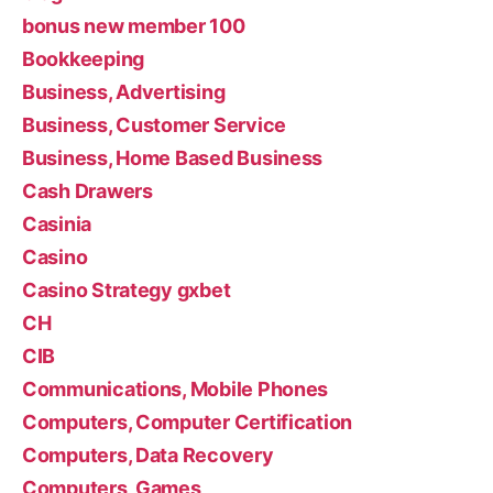
bonus new member 100
Bookkeeping
Business, Advertising
Business, Customer Service
Business, Home Based Business
Cash Drawers
Casinia
Casino
Casino Strategy gxbet
CH
CIB
Communications, Mobile Phones
Computers, Computer Certification
Computers, Data Recovery
Computers, Games