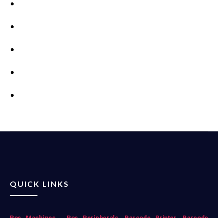
QUICK LINKS
Pos Mac
hines
,
Pos Peripherals
,
Barcode Printer,
Barcode