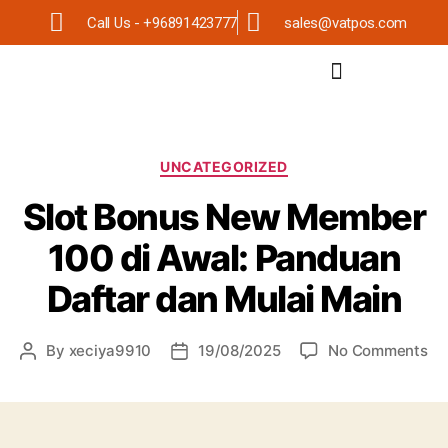
Call Us - +96891423777
sales@vatpos.com
UNCATEGORIZED
Slot Bonus New Member
100 di Awal: Panduan
Daftar dan Mulai Main
By
xeciya9910
19/08/2025
No Comments